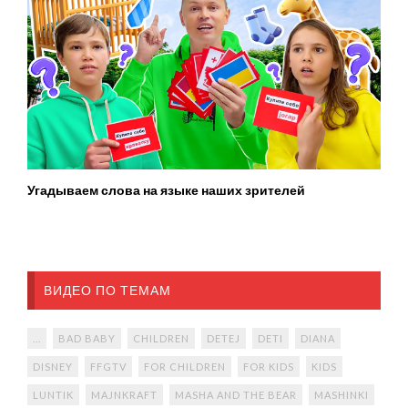
Угадываем слова на языке наших зрителей
ВИДЕО ПО ТЕМАМ
...
BAD BABY
CHILDREN
DETEJ
DETI
DIANA
DISNEY
FFGTV
FOR CHILDREN
FOR KIDS
KIDS
LUNTIK
MAJNKRAFT
MASHA AND THE BEAR
MASHINKI