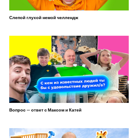
Слепой глухой немой челлендж
Вопрос — ответ с Максом и Катей