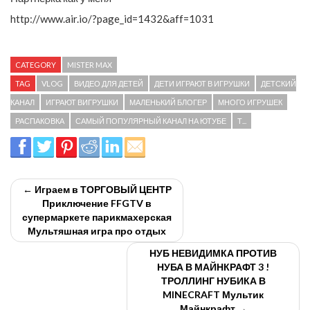
http://www.air.io/?page_id=1432&aff=1031
CATEGORY
MISTER MAX
TAG
VLOG
ВИДЕО ДЛЯ ДЕТЕЙ
ДЕТИ ИГРАЮТ В ИГРУШКИ
ДЕТСКИЙ
КАНАЛ
ИГРАЮТ ВИГРУШКИ
МАЛЕНЬКИЙ БЛОГЕР
МНОГО ИГРУШЕК
РАСПАКОВКА
САМЫЙ ПОПУЛЯРНЫЙ КАНАЛ НА ЮТУБЕ
Т...
← Играем в ТОРГОВЫЙ ЦЕНТР
Приключение FFGTV в
супермаркете парикмахерская
Мультяшная игра про отдых
НУБ НЕВИДИМКА ПРОТИВ
НУБА В МАЙНКРАФТ 3 !
ТРОЛЛИНГ НУБИКА В
MINECRAFT Мультик
Майнкрафт →