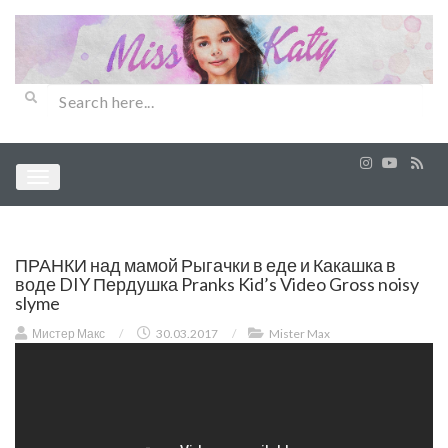
ПРАНКИ над мамой Рыгачки в еде и Какашка в
воде DIY Пердушка Pranks Kid’s Video Gross noisy
slyme
Мистер Макс
/
30.03.2017
/
Mister Max