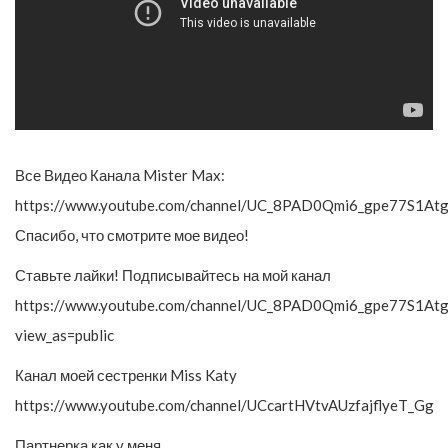
Все Видео Канала Mister Max:
https://www.youtube.com/channel/UC_8PAD0Qmi6_gpe77S1Atg
Спасибо, что смотрите мое видео!
Ставьте лайки! Подписывайтесь на мой канал
https://www.youtube.com/channel/UC_8PAD0Qmi6_gpe77S1Atg
view_as=public
Канал моей сестренки Miss Katy
https://www.youtube.com/channel/UCcartHVtvAUzfajflyeT_Gg
Партнерка как у меня