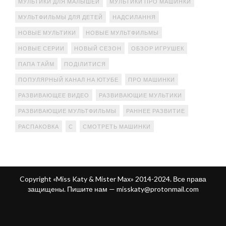
МУЛЬТИКИ ДЛЯ МАЛЫШЕЙ
МУЛЬТИКИ ПРО МАШИНКИ
МУЛЬТФИЛЬМЫ ДЛЯ ДЕТЕЙ
НАДСИЛАННЯ
НОВЫЕ МУЛЬТИКИ
НОВЫЕ МУЛЬТФИЛЬМЫ
НОВЫЕ СЕРИИ
НОВЫЙ СЕЗОН
ОБЗОР ИГРУШЕК
ПАПА ТАЙМ
ПОДІЛИТИСЯ
ПОПУЛЯРНЫЙ КАНАЛ НА ЮТУБЕ
ПРО МАШИНКИ
РАЗВИВАЮЩЕЕ ВИДЕО
РАЗВИВАЮЩИЕ МУЛЬТИКИ
РАЗВИВАЮЩИЕ МУЛЬТФИЛЬМЫ
РАННЕЕ РАЗВИТИЕ
РАСПАКОВКА
С
СМОТРЕТЬ МАШИНКИ
Copyright «Miss Katy & Mister Max» 2014-2024. Все права
защищены. Пишите нам —
misskaty@protonmail.com