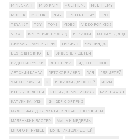
MINECRAFT
MISS KATY
MULTFILM.
MULTFILMY
MULTIK
MULTIKI
PLAY
PRETEND PLAY
PRO
TERAN1T
TOY
TOYS
VIDEO
VIDEO FOR KIDS
VLOG
ВСЕ СЕРИИ ПОДРЯД
ИГРУШКИ
МАШАМЕДВЕДЬ
СЕМЬЯ ИГРАЕТ В ИГРЫ
ТЕРАНИТ
ЧЕЛЛЕНДЖ
БЕЗКОШТОВНО
В
ВИДЕО ДЛЯ ДЕТЕЙ
ВИДЕО ИГРУШКИ
ВСЕ СЕРИИ
ВІДЕОТЕЛЕФОН
ДЕТСКИЙ КАНАЛ
ДЕТСКОЕ ВИДЕО
ДЛЯ
ДЛЯ ДЕТЕЙ
ЗАВАНТАЖИТИ
И
ИГРУШКИ ДЛЯ ДЕТЕЙ
ИГРЫ
ИГРЫ ДЛЯ ДЕТЕЙ
ИГРЫ ДЛЯ МАЛЬЧИКОВ
КАМЕРОФОН
КАПУКИ КАНУКИ
КИНДЕР СЮРПРИЗ
МАЛЕНЬКАЯ ДЕВОЧКА РАСКРЫВАЕТ СЮРПРИЗЫ
МАЛЕНЬКИЙ БЛОГЕР
МАША И МЕДВЕДЬ
МНОГО ИГРУШЕК
МУЛЬТИКИ ДЛЯ ДЕТЕЙ