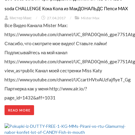
soda CHALLENGE Кока Кола из МакДОНАЛЬДС Пепси MAX
Мистер Макс
/
27.04.2017
/
Mister Max
Все Видео Канала Mister Max:
https://www.youtube.com/channel/UC_8PAD0Qmi6_gpe77S1Atg
Спасибо, что смотрите мое видео! Ставьте лайки!
Подписывайтесь на мой канал
https://www.youtube.com/channel/UC_8PAD0Qmi6_gpe77S1Atg
view_as=public Канал моей сестренки Miss Katy
https://www.youtube.com/channel/UCcartHVtvAUzfajflyeT_Gg
Партнерка как у меня http://www.air.io/?
page_id=1432&aff=1031
READ MORE