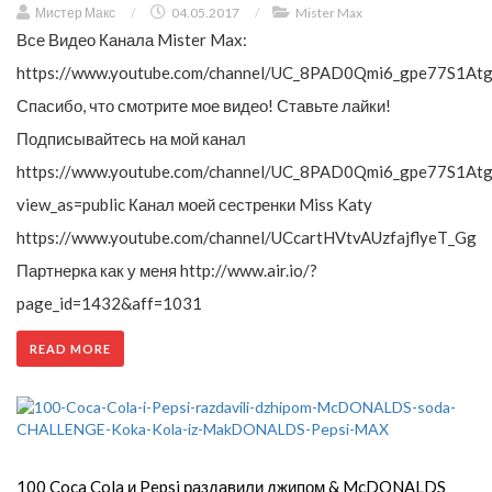
Мистер Макс
/
04.05.2017
/
Mister Max
Все Видео Канала Mister Max:
https://www.youtube.com/channel/UC_8PAD0Qmi6_gpe77S1Atg
Спасибо, что смотрите мое видео! Ставьте лайки!
Подписывайтесь на мой канал
https://www.youtube.com/channel/UC_8PAD0Qmi6_gpe77S1Atg
view_as=public Канал моей сестренки Miss Katy
https://www.youtube.com/channel/UCcartHVtvAUzfajflyeT_Gg
Партнерка как у меня http://www.air.io/?
page_id=1432&aff=1031
READ MORE
100 Coca Cola и Pepsi раздавили джипом & McDONALDS