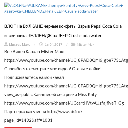
ВЛОГ На ВУЛКАНЕ черные конфеты Взрыв Pepsi Coca Cola
и газировка ЧЕЛЛЕНДЖ на JEEP Crush soda water
Мистер Макс
/
16.04.2017
/
Mister Max
Все Видео Канала Mister Max:
https://www.youtube.com/channel/UC_8PAD0Qmi6_gpe77S1Atg
Спасибо, что смотрите мое видео! Ставьте лайки!
Подписывайтесь на мой канал
https://www.youtube.com/channel/UC_8PAD0Qmi6_gpe77S1Atg
view_as=public Канал моей сестренки Miss Katy
https://www.youtube.com/channel/UCcartHVtvAUzfajflyeT_Gg
Партнерка как у меня http://www.air.io/?
page_id=1432&aff=1031