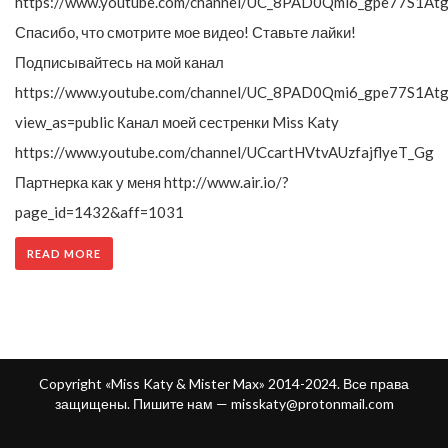
https://www.youtube.com/channel/UC_8PAD0Qmi6_gpe77S1Atg
Спасибо, что смотрите мое видео! Ставьте лайки!
Подписывайтесь на мой канал
https://www.youtube.com/channel/UC_8PAD0Qmi6_gpe77S1Atg
view_as=public Канал моей сестренки Miss Katy
https://www.youtube.com/channel/UCcartHVtvAUzfajflyeT_Gg
Партнерка как у меня http://www.air.io/?
page_id=1432&aff=1031
READ MORE
Copyright «Miss Katy & Mister Max» 2014-2024. Все права
защищены. Пишите нам —
misskaty@protonmail.com