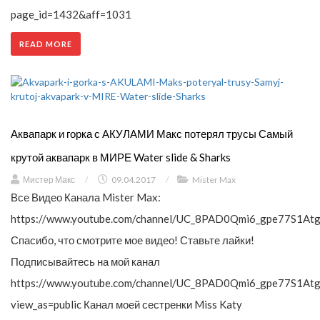
page_id=1432&aff=1031
READ MORE
Аквапарк и горка с АКУЛАМИ Макс потерял трусы Самый
крутой аквапарк в МИРЕ Water slide & Sharks
Мистер Макс
/
09.04.2017
/
Mister Max
Все Видео Канала Mister Max:
https://www.youtube.com/channel/UC_8PAD0Qmi6_gpe77S1Atg
Спасибо, что смотрите мое видео! Ставьте лайки!
Подписывайтесь на мой канал
https://www.youtube.com/channel/UC_8PAD0Qmi6_gpe77S1Atg
view_as=public Канал моей сестренки Miss Katy