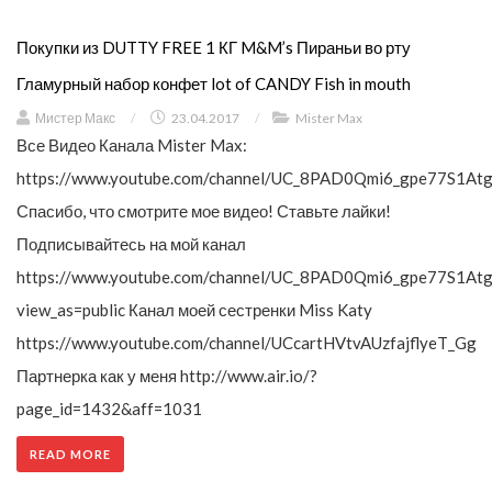
Покупки из DUTTY FREE 1 КГ M&M’s Пираньи во рту
Гламурный набор конфет lot of CANDY Fish in mouth
Мистер Макс
/
23.04.2017
/
Mister Max
Все Видео Канала Mister Max:
https://www.youtube.com/channel/UC_8PAD0Qmi6_gpe77S1Atg
Спасибо, что смотрите мое видео! Ставьте лайки!
Подписывайтесь на мой канал
https://www.youtube.com/channel/UC_8PAD0Qmi6_gpe77S1Atg
view_as=public Канал моей сестренки Miss Katy
https://www.youtube.com/channel/UCcartHVtvAUzfajflyeT_Gg
Партнерка как у меня http://www.air.io/?
page_id=1432&aff=1031
READ MORE