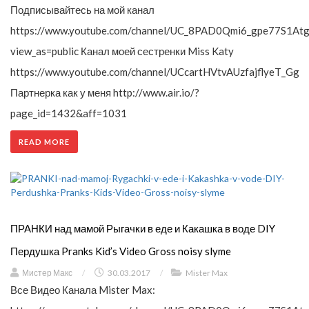
Подписывайтесь на мой канал
https://www.youtube.com/channel/UC_8PAD0Qmi6_gpe77S1Atg
view_as=public Канал моей сестренки Miss Katy
https://www.youtube.com/channel/UCcartHVtvAUzfajflyeT_Gg
Партнерка как у меня http://www.air.io/?
page_id=1432&aff=1031
READ MORE
ПРАНКИ над мамой Рыгачки в еде и Какашка в воде DIY
Пердушка Pranks Kid’s Video Gross noisy slyme
Мистер Макс
/
30.03.2017
/
Mister Max
Все Видео Канала Mister Max: