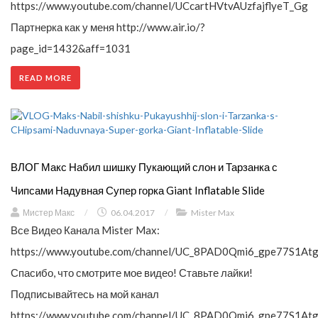
https://www.youtube.com/channel/UCcartHVtvAUzfajflyeT_Gg
Партнерка как у меня http://www.air.io/?
page_id=1432&aff=1031
READ MORE
ВЛОГ Макс Набил шишку Пукающий слон и Тарзанка с
Чипсами Надувная Супер горка Giant Inflatable Slide
Мистер Макс
/
06.04.2017
/
Mister Max
Все Видео Канала Mister Max:
https://www.youtube.com/channel/UC_8PAD0Qmi6_gpe77S1Atg
Спасибо, что смотрите мое видео! Ставьте лайки!
Подписывайтесь на мой канал
https://www.youtube.com/channel/UC_8PAD0Qmi6_gpe77S1Atg