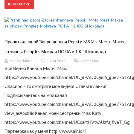
READ MORE
Пранк над папой Запрещенная Pepsi и M&M’s Месть Макса
за чипсы Pringles Мокрая ПОПА и 1 КГ Шоколада
Мистер Макс
/
13.04.2017
/
Mister Max
Все Видео Канала Mister Max:
https://www.youtube.com/channel/UC_8PAD0Qmi6_gpe77S1Atg
Спасибо, что смотрите мое видео! Ставьте лайки!
Подписывайтесь на мой канал
https://www.youtube.com/channel/UC_8PAD0Qmi6_gpe77S1Atg
view_as=public Канал моей сестренки Miss Katy
https://www.youtube.com/channel/UCcartHVtvAUzfajflyeT_Gg
Партнерка как у меня http://www.air.io/?