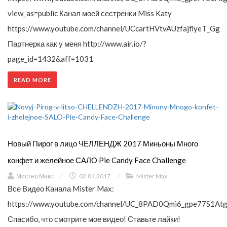
view_as=public Канал моей сестренки Miss Katy
https://www.youtube.com/channel/UCcartHVtvAUzfajflyeT_Gg
Партнерка как у меня http://www.air.io/?
page_id=1432&aff=1031
READ MORE
Новый Пирог в лицо ЧЕЛЛЕНДЖ 2017 Миньоны Много
конфет и желейное САЛО Pie Candy Face Challenge
Мистер Макс
/
02.04.2017
/
Mister Max
Все Видео Канала Mister Max:
https://www.youtube.com/channel/UC_8PAD0Qmi6_gpe77S1Atg
Спасибо, что смотрите мое видео! Ставьте лайки!