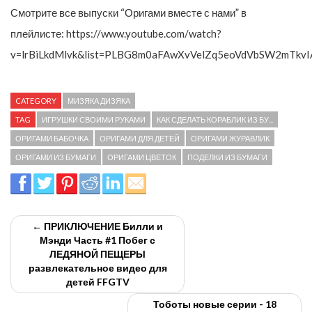
Смотрите все выпуски “Оригами вместе с нами” в
плейлисте: https://www.youtube.com/watch?
v=lrBiLkdMlvk&list=PLBG8m0aFAwXvVelZq5eoVdVbSW2mTkvI
CATEGORY
МИЗЯКА ДИЗЯКА
TAG
ИГРУШКИ СВОИМИ РУКАМИ
КАК СДЕЛАТЬ КОРАБЛИК ИЗ БУ...
ОРИГАМИ БАБОЧКА
ОРИГАМИ ДЛЯ ДЕТЕЙ
ОРИГАМИ ЖУРАВЛИК
ОРИГАМИ ИЗ БУМАГИ
ОРИГАМИ ЦВЕТОК
ПОДЕЛКИ ИЗ БУМАГИ
← ПРИКЛЮЧЕНИЕ Билли и
Мэнди Часть #1 Побег с
ЛЕДЯНОЙ ПЕЩЕРЫ
развлекательное видео для
детей FFGTV
Тоботы новые серии - 18