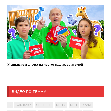
Угадываем слова на языке наших зрителей
ВИДЕО ПО ТЕМАМ
...
BAD BABY
CHILDREN
DETEJ
DETI
DIANA