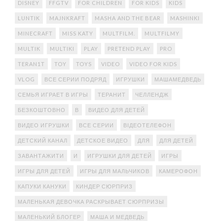
DISNEY
FFGTV
FOR CHILDREN
FOR KIDS
KIDS
LUNTIK
MAJNKRAFT
MASHA AND THE BEAR
MASHINKI
MINECRAFT
MISS KATY
MULTFILM.
MULTFILMY
MULTIK
MULTIKI
PLAY
PRETEND PLAY
PRO
TERAN1T
TOY
TOYS
VIDEO
VIDEO FOR KIDS
VLOG
ВСЕ СЕРИИ ПОДРЯД
ИГРУШКИ
МАШАМЕДВЕДЬ
СЕМЬЯ ИГРАЕТ В ИГРЫ
ТЕРАНИТ
ЧЕЛЛЕНДЖ
БЕЗКОШТОВНО
В
ВИДЕО ДЛЯ ДЕТЕЙ
ВИДЕО ИГРУШКИ
ВСЕ СЕРИИ
ВІДЕОТЕЛЕФОН
ДЕТСКИЙ КАНАЛ
ДЕТСКОЕ ВИДЕО
ДЛЯ
ДЛЯ ДЕТЕЙ
ЗАВАНТАЖИТИ
И
ИГРУШКИ ДЛЯ ДЕТЕЙ
ИГРЫ
ИГРЫ ДЛЯ ДЕТЕЙ
ИГРЫ ДЛЯ МАЛЬЧИКОВ
КАМЕРОФОН
КАПУКИ КАНУКИ
КИНДЕР СЮРПРИЗ
МАЛЕНЬКАЯ ДЕВОЧКА РАСКРЫВАЕТ СЮРПРИЗЫ
МАЛЕНЬКИЙ БЛОГЕР
МАША И МЕДВЕДЬ