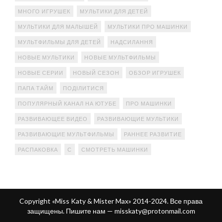
МНОГО ИГРУШЕК
МУЛЬТИКИ ДЛЯ ДЕТЕЙ
МУЛЬТИКИ ДЛЯ МАЛЫШЕЙ
МУЛЬТИКИ ПРО МАШИНКИ
МУЛЬТФИЛЬМЫ ДЛЯ ДЕТЕЙ
НАДСИЛАННЯ
НОВЫЕ МУЛЬТИКИ
НОВЫЕ МУЛЬТФИЛЬМЫ
НОВЫЕ СЕРИИ
НОВЫЙ СЕЗОН
ОБЗОР ИГРУШЕК
ПАПА ТАЙМ
ПОДІЛИТИСЯ
ПОПУЛЯРНЫЙ КАНАЛ НА ЮТУБЕ
ПРО МАШИНКИ
РАЗВИВАЮЩЕЕ ВИДЕО
РАЗВИВАЮЩИЕ МУЛЬТИКИ
РАЗВИВАЮЩИЕ МУЛЬТФИЛЬМЫ
РАННЕЕ РАЗВИТИЕ
РАСПАКОВКА
С
СМОТРЕТЬ МАШИНКИ
Copyright «Miss Katy & Mister Max» 2014-2024. Все права
защищены. Пишите нам —
misskaty@protonmail.com