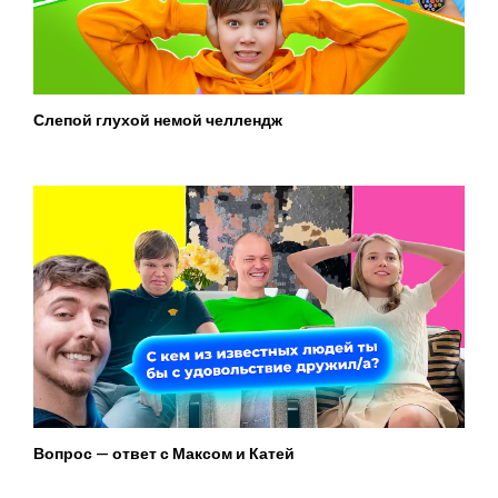
Слепой глухой немой челлендж
Вопрос — ответ с Максом и Катей