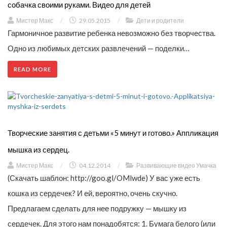
собачка своими руками. Видео для детей
Мистер Макс
/
29.05.2015
/
Дети и родители
Гармоничное развитие ребенка невозможно без творчества.
Одно из любимых детских развлечений — поделки…
READ MORE
Творческие занятия с детьми «5 минут и готово.» Аппликация
мышка из сердец.
Мистер Макс
/
04.12.2014
/
Развивающие видео Умачка
(Скачать шаблон: http://goo.gl/OMlwde) У вас уже есть
кошка из сердечек? И ей, вероятно, очень скучно.
Предлагаем сделать для нее подружку — мышку из
сердечек. Для этого нам понадобятся: 1. Бумага белого (или