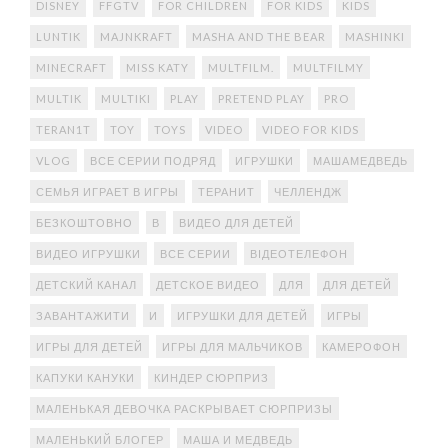
DISNEY
FFGTV
FOR CHILDREN
FOR KIDS
KIDS
LUNTIK
MAJNKRAFT
MASHA AND THE BEAR
MASHINKI
MINECRAFT
MISS KATY
MULTFILM.
MULTFILMY
MULTIK
MULTIKI
PLAY
PRETEND PLAY
PRO
TERAN1T
TOY
TOYS
VIDEO
VIDEO FOR KIDS
VLOG
ВСЕ СЕРИИ ПОДРЯД
ИГРУШКИ
МАШАМЕДВЕДЬ
СЕМЬЯ ИГРАЕТ В ИГРЫ
ТЕРАНИТ
ЧЕЛЛЕНДЖ
БЕЗКОШТОВНО
В
ВИДЕО ДЛЯ ДЕТЕЙ
ВИДЕО ИГРУШКИ
ВСЕ СЕРИИ
ВІДЕОТЕЛЕФОН
ДЕТСКИЙ КАНАЛ
ДЕТСКОЕ ВИДЕО
ДЛЯ
ДЛЯ ДЕТЕЙ
ЗАВАНТАЖИТИ
И
ИГРУШКИ ДЛЯ ДЕТЕЙ
ИГРЫ
ИГРЫ ДЛЯ ДЕТЕЙ
ИГРЫ ДЛЯ МАЛЬЧИКОВ
КАМЕРОФОН
КАПУКИ КАНУКИ
КИНДЕР СЮРПРИЗ
МАЛЕНЬКАЯ ДЕВОЧКА РАСКРЫВАЕТ СЮРПРИЗЫ
МАЛЕНЬКИЙ БЛОГЕР
МАША И МЕДВЕДЬ