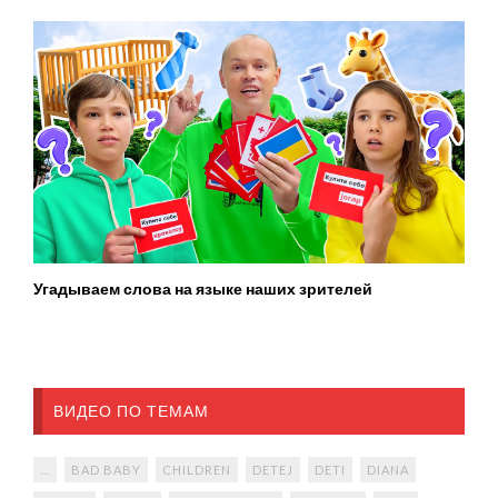
Угадываем слова на языке наших зрителей
ВИДЕО ПО ТЕМАМ
...
BAD BABY
CHILDREN
DETEJ
DETI
DIANA