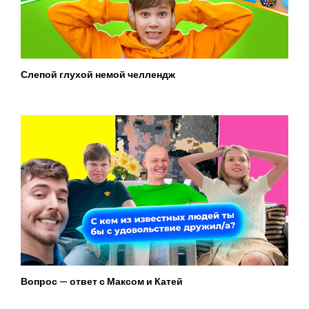
Слепой глухой немой челлендж
Вопрос — ответ с Максом и Катей