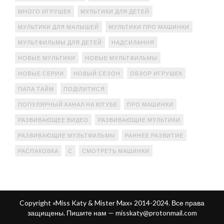
МНОГО ИГРУШЕК
МУЛЬТИКИ ДЛЯ ДЕТЕЙ
МУЛЬТИКИ ДЛЯ МАЛЫШЕЙ
МУЛЬТИКИ ПРО МАШИНКИ
МУЛЬТФИЛЬМЫ ДЛЯ ДЕТЕЙ
НАДСИЛАННЯ
НОВЫЕ МУЛЬТИКИ
НОВЫЕ МУЛЬТФИЛЬМЫ
НОВЫЕ СЕРИИ
НОВЫЙ СЕЗОН
ОБЗОР ИГРУШЕК
ПАПА ТАЙМ
ПОДІЛИТИСЯ
ПОПУЛЯРНЫЙ КАНАЛ НА ЮТУБЕ
ПРО МАШИНКИ
РАЗВИВАЮЩЕЕ ВИДЕО
РАЗВИВАЮЩИЕ МУЛЬТИКИ
РАЗВИВАЮЩИЕ МУЛЬТФИЛЬМЫ
РАННЕЕ РАЗВИТИЕ
РАСПАКОВКА
С
СМОТРЕТЬ МАШИНКИ
Copyright «Miss Katy & Mister Max» 2014-2024. Все права
защищены. Пишите нам —
misskaty@protonmail.com