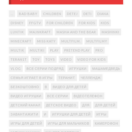
...
BAD BABY
CHILDREN
DETEJ
DETI
DIANA
DISNEY
FFGTV
FOR CHILDREN
FOR KIDS
KIDS
LUNTIK
MAJNKRAFT
MASHA AND THE BEAR
MASHINKI
MINECRAFT
MISS KATY
MULTFILM.
MULTFILMY
MULTIK
MULTIKI
PLAY
PRETEND PLAY
PRO
TERAN1T
TOY
TOYS
VIDEO
VIDEO FOR KIDS
VLOG
ВСЕ СЕРИИ ПОДРЯД
ИГРУШКИ
МАШАМЕДВЕДЬ
СЕМЬЯ ИГРАЕТ В ИГРЫ
ТЕРАНИТ
ЧЕЛЛЕНДЖ
БЕЗКОШТОВНО
В
ВИДЕО ДЛЯ ДЕТЕЙ
ВИДЕО ИГРУШКИ
ВСЕ СЕРИИ
ВІДЕОТЕЛЕФОН
ДЕТСКИЙ КАНАЛ
ДЕТСКОЕ ВИДЕО
ДЛЯ
ДЛЯ ДЕТЕЙ
ЗАВАНТАЖИТИ
И
ИГРУШКИ ДЛЯ ДЕТЕЙ
ИГРЫ
ИГРЫ ДЛЯ ДЕТЕЙ
ИГРЫ ДЛЯ МАЛЬЧИКОВ
КАМЕРОФОН