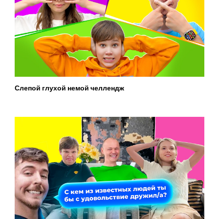
Слепой глухой немой челлендж