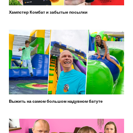
Хампстер Комбат и забытые посылки
Выжить на самом большом надувном батуте