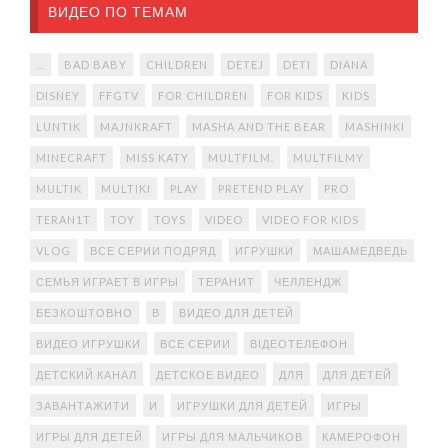
ВИДЕО ПО ТЕМАМ
...
BAD BABY
CHILDREN
DETEJ
DETI
DIANA
DISNEY
FFGTV
FOR CHILDREN
FOR KIDS
KIDS
LUNTIK
MAJNKRAFT
MASHA AND THE BEAR
MASHINKI
MINECRAFT
MISS KATY
MULTFILM.
MULTFILMY
MULTIK
MULTIKI
PLAY
PRETEND PLAY
PRO
TERAN1T
TOY
TOYS
VIDEO
VIDEO FOR KIDS
VLOG
ВСЕ СЕРИИ ПОДРЯД
ИГРУШКИ
МАШАМЕДВЕДЬ
СЕМЬЯ ИГРАЕТ В ИГРЫ
ТЕРАНИТ
ЧЕЛЛЕНДЖ
БЕЗКОШТОВНО
В
ВИДЕО ДЛЯ ДЕТЕЙ
ВИДЕО ИГРУШКИ
ВСЕ СЕРИИ
ВІДЕОТЕЛЕФОН
ДЕТСКИЙ КАНАЛ
ДЕТСКОЕ ВИДЕО
ДЛЯ
ДЛЯ ДЕТЕЙ
ЗАВАНТАЖИТИ
И
ИГРУШКИ ДЛЯ ДЕТЕЙ
ИГРЫ
ИГРЫ ДЛЯ ДЕТЕЙ
ИГРЫ ДЛЯ МАЛЬЧИКОВ
КАМЕРОФОН