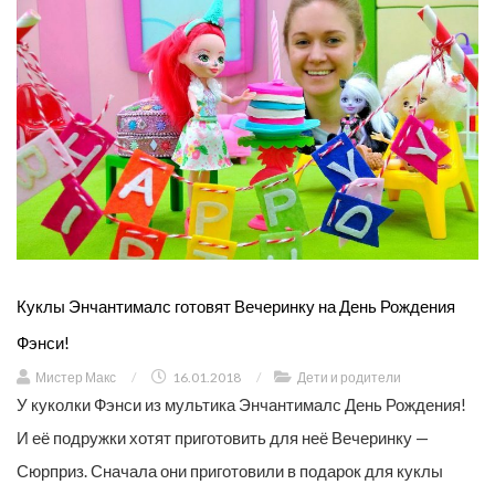
Куклы Энчантималс готовят Вечеринку на День Рождения
Фэнси!
Мистер Макс
/
16.01.2018
/
Дети и родители
У куколки Фэнси из мультика Энчантималс День Рождения!
И её подружки хотят приготовить для неё Вечеринку —
Сюрприз. Сначала они приготовили в подарок для куклы