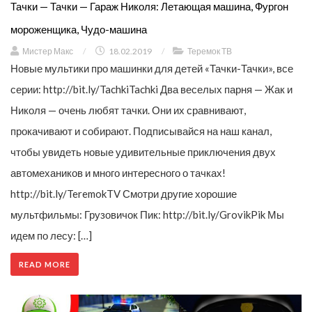
Тачки — Тачки — Гараж Николя: Летающая машина, Фургон
мороженщика, Чудо-машина
Мистер Макс
/
18.02.2019
/
Теремок ТВ
Новые мультики про машинки для детей «Тачки-Тачки», все
серии: http://bit.ly/TachkiTachki Два веселых парня — Жак и
Николя — очень любят тачки. Они их сравнивают,
прокачивают и собирают. Подписывайся на наш канал,
чтобы увидеть новые удивительные приключения двух
автомехаников и много интересного о тачках!
http://bit.ly/TeremokTV Смотри другие хорошие
мультфильмы: Грузовичок Пик: http://bit.ly/GrovikPik Мы
идем по лесу: […]
READ MORE