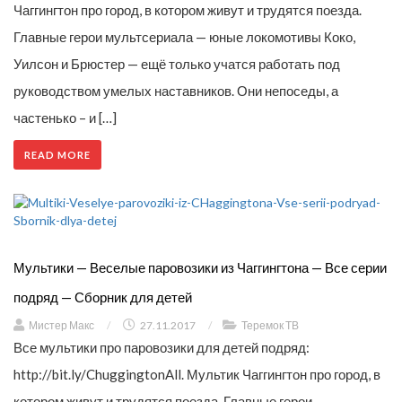
Чаггингтон про город, в котором живут и трудятся поезда.
Главные герои мультсериала — юные локомотивы Коко,
Уилсон и Брюстер — ещё только учатся работать под
руководством умелых наставников. Они непоседы, а
частенько – и […]
READ MORE
Мультики — Веселые паровозики из Чаггингтона — Все серии
подряд — Сборник для детей
Мистер Макс
/
27.11.2017
/
Теремок ТВ
Все мультики про паровозики для детей подряд:
http://bit.ly/ChuggingtonAll. Мультик Чаггингтон про город, в
котором живут и трудятся поезда. Главные герои