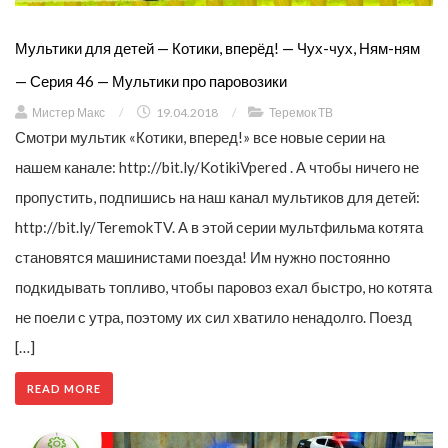
Мультики для детей — Котики, вперёд! — Чух-чух, Ням-ням
— Серия 46 — Мультики про паровозики
Мистер Макс
/
19.04.2018
/
Теремок ТВ
Смотри мультик «Котики, вперед!» все новые серии на
нашем канале: http://bit.ly/KotikiVpered . А чтобы ничего не
пропустить, подпишись на наш канал мультиков для детей:
http://bit.ly/TeremokTV. А в этой серии мультфильма котята
становятся машинистами поезда! Им нужно постоянно
подкидывать топливо, чтобы паровоз ехал быстро, но котята
не поели с утра, поэтому их сил хватило ненадолго. Поезд
[…]
READ MORE