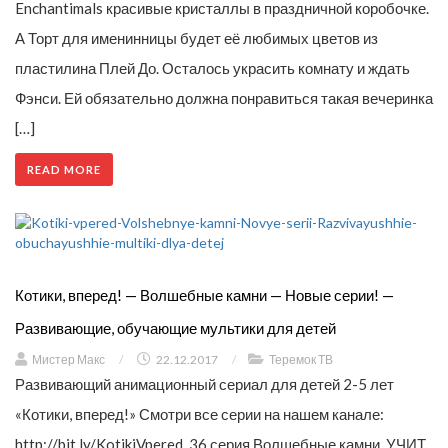
Enchantimals красивые кристаллы в праздничной коробочке.
А Торт для именинницы будет её любимых цветов из
пластилина Плей До. Осталось украсить комнату и ждать
Фэнси. Ей обязательно должна понравиться такая вечеринка
[…]
READ MORE
Котики, вперед! — Волшебные камни — Новые серии! —
Развивающие, обучающие мультики для детей
Мистер Макс
/
22.12.2017
/
Теремок ТВ
Развивающий анимационный сериал для детей 2-5 лет
«Котики, вперед!» Смотри все серии на нашем канале:
http://bit.ly/KotikiVpered. 36 серия Волшебные камни, УЧИТ