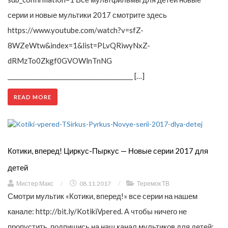
серии и новые мультики 2017 смотрите здесь
https://www.youtube.com/watch?v=sfZ-
8WZeWtw&index=1&list=PLvQRiwyNxZ-
dRMzTo0Zkgf0GVOWlnTnNG
_________________________________________ […]
READ MORE
Котики, вперед! Циркус-Пыркус — Новые серии 2017 для
детей
Мистер Макс
/
08.11.2017
/
Теремок ТВ
Смотри мультик «Котики, вперед!» все серии на нашем
канале: http://bit.ly/KotikiVpered. А чтобы ничего не
пропустить, подпишись на наш канал мультиков для детей: