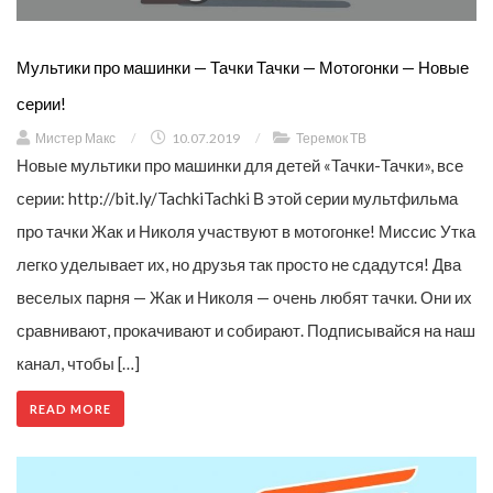
Мультики про машинки — Тачки Тачки — Мотогонки — Новые
серии!
Мистер Макс
/
10.07.2019
/
Теремок ТВ
Новые мультики про машинки для детей «Тачки-Тачки», все
серии: http://bit.ly/TachkiTachki В этой серии мультфильма
про тачки Жак и Николя участвуют в мотогонке! Миссис Утка
легко уделывает их, но друзья так просто не сдадутся! Два
веселых парня — Жак и Николя — очень любят тачки. Они их
сравнивают, прокачивают и собирают. Подписывайся на наш
канал, чтобы […]
READ MORE