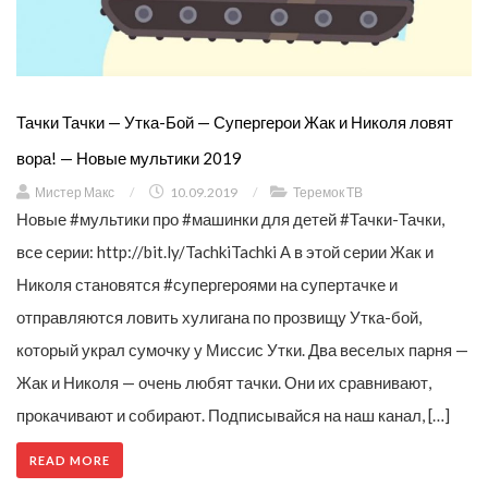
Тачки Тачки — Утка-Бой — Супергерои Жак и Николя ловят
вора! — Новые мультики 2019
Мистер Макс
/
10.09.2019
/
Теремок ТВ
Новые #мультики про #машинки для детей #Тачки-Тачки,
все серии: http://bit.ly/TachkiTachki А в этой серии Жак и
Николя становятся #супергероями на супертачке и
отправляются ловить хулигана по прозвищу Утка-бой,
который украл сумочку у Миссис Утки. Два веселых парня —
Жак и Николя — очень любят тачки. Они их сравнивают,
прокачивают и собирают. Подписывайся на наш канал, […]
READ MORE