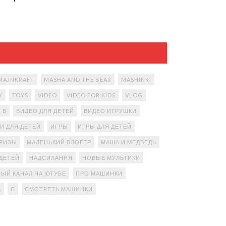
MAJNKRAFT
MASHA AND THE BEAR
MASHINKI
Y
TOYS
VIDEO
VIDEO FOR KIDS
VLOG
В
ВИДЕО ДЛЯ ДЕТЕЙ
ВИДЕО ИГРУШКИ
И ДЛЯ ДЕТЕЙ
ИГРЫ
ИГРЫ ДЛЯ ДЕТЕЙ
ПРИЗЫ
МАЛЕНЬКИЙ БЛОГЕР
МАША И МЕДВЕДЬ
ДЕТЕЙ
НАДСИЛАННЯ
НОВЫЕ МУЛЬТИКИ
ЫЙ КАНАЛ НА ЮТУБЕ
ПРО МАШИНКИ
А
С
СМОТРЕТЬ МАШИНКИ