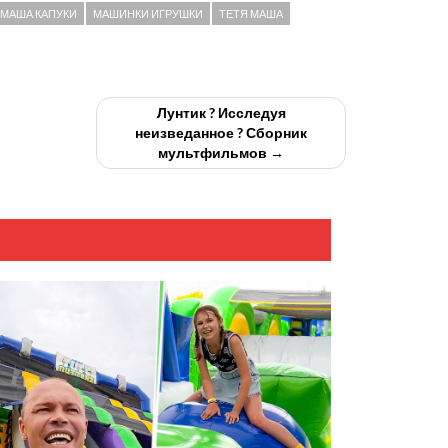
МАША КАПУКИ
МАШИНКИ ИГРУШКИ
ТЕТЯ МАША
Лунтик ? Исследуя
неизведанное ? Сборник
мультфильмов →