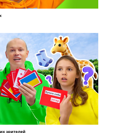
ж
их зрителей