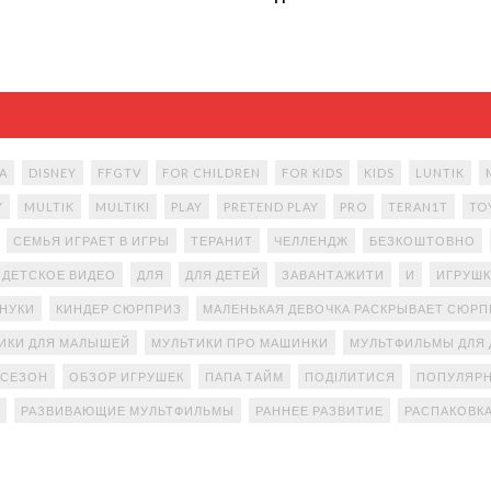
A
DISNEY
FFGTV
FOR CHILDREN
FOR KIDS
KIDS
LUNTIK
Y
MULTIK
MULTIKI
PLAY
PRETEND PLAY
PRO
TERAN1T
TO
СЕМЬЯ ИГРАЕТ В ИГРЫ
ТЕРАНИТ
ЧЕЛЛЕНДЖ
БЕЗКОШТОВНО
ДЕТСКОЕ ВИДЕО
ДЛЯ
ДЛЯ ДЕТЕЙ
ЗАВАНТАЖИТИ
И
ИГРУШК
АНУКИ
КИНДЕР СЮРПРИЗ
МАЛЕНЬКАЯ ДЕВОЧКА РАСКРЫВАЕТ СЮР
ИКИ ДЛЯ МАЛЫШЕЙ
МУЛЬТИКИ ПРО МАШИНКИ
МУЛЬТФИЛЬМЫ ДЛЯ 
 СЕЗОН
ОБЗОР ИГРУШЕК
ПАПА ТАЙМ
ПОДІЛИТИСЯ
ПОПУЛЯРН
РАЗВИВАЮЩИЕ МУЛЬТФИЛЬМЫ
РАННЕЕ РАЗВИТИЕ
РАСПАКОВК