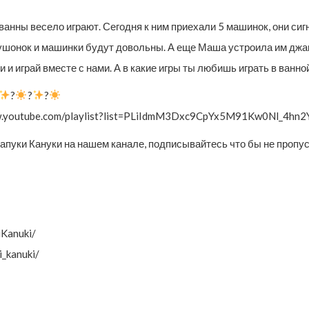
ванны весело играют. Сегодня к ним приехали 5 машинок, они сиг
ушонок и машинки будут довольны. А еще Маша устроила им джак
и и играй вместе с нами. А в какие игры ты любишь играть в ванно
?
?
?
www.youtube.com/playlist?list=PLiIdmM3Dxc9CpYx5M91Kw0Nl_4hn
апуки Кануки на нашем канале, подписывайтесь что бы не пропу
iKanuki/
_kanuki/