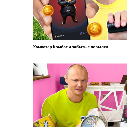
Хампстер Комбат и забытые посылки