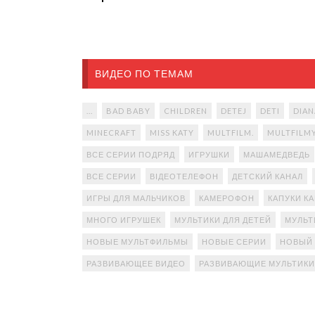
ВИДЕО ПО ТЕМАМ
...
BAD BABY
CHILDREN
DETEJ
DETI
DIAN
MINECRAFT
MISS KATY
MULTFILM.
MULTFILM
ВСЕ СЕРИИ ПОДРЯД
ИГРУШКИ
МАШАМЕДВЕДЬ
ВСЕ СЕРИИ
ВІДЕОТЕЛЕФОН
ДЕТСКИЙ КАНАЛ
ИГРЫ ДЛЯ МАЛЬЧИКОВ
КАМЕРОФОН
КАПУКИ К
МНОГО ИГРУШЕК
МУЛЬТИКИ ДЛЯ ДЕТЕЙ
МУЛЬТ
НОВЫЕ МУЛЬТФИЛЬМЫ
НОВЫЕ СЕРИИ
НОВЫЙ
РАЗВИВАЮЩЕЕ ВИДЕО
РАЗВИВАЮЩИЕ МУЛЬТИКИ