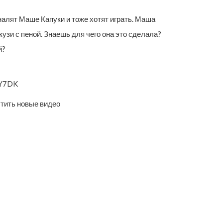
налят Маше Капуки и тоже хотят играть. Маша
узи с пеной. Знаешь для чего она это сделала?
й?
2Y7DK
стить новые видео