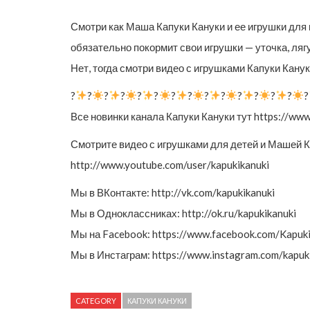
Смотри как Маша Капуки Кануки и ее игрушки для 
обязательно покормит свои игрушки — уточка, ляг
Нет, тогда смотри видео с игрушками Капуки Канук
?
?
?
?
?
?
?
?
?
?
?
?
?
?
?
Все новинки канала Капуки Кануки тут https://
Смотрите видео с игрушками для детей и Машей К
http://www.youtube.com/user/kapukikanuki
Мы в ВКонтакте: http://vk.com/kapukikanuki
Мы в Одноклассниках: http://ok.ru/kapukikanuki
Мы на Facebook: https://www.facebook.com/Kapuk
Мы в Инстаграм: https://www.instagram.com/kapuki
CATEGORY
КАПУКИ КАНУКИ