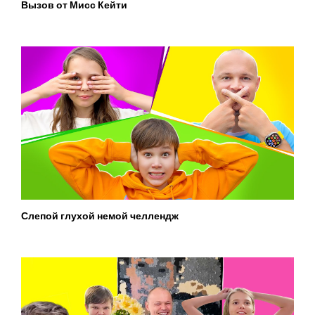
Вызов от Мисс Кейти
Слепой глухой немой челлендж