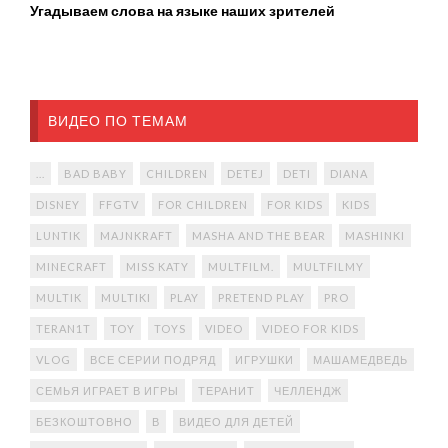
Угадываем слова на языке наших зрителей
ВИДЕО ПО ТЕМАМ
...
BAD BABY
CHILDREN
DETEJ
DETI
DIANA
DISNEY
FFGTV
FOR CHILDREN
FOR KIDS
KIDS
LUNTIK
MAJNKRAFT
MASHA AND THE BEAR
MASHINKI
MINECRAFT
MISS KATY
MULTFILM.
MULTFILMY
MULTIK
MULTIKI
PLAY
PRETEND PLAY
PRO
TERAN1T
TOY
TOYS
VIDEO
VIDEO FOR KIDS
VLOG
ВСЕ СЕРИИ ПОДРЯД
ИГРУШКИ
МАШАМЕДВЕДЬ
СЕМЬЯ ИГРАЕТ В ИГРЫ
ТЕРАНИТ
ЧЕЛЛЕНДЖ
БЕЗКОШТОВНО
В
ВИДЕО ДЛЯ ДЕТЕЙ