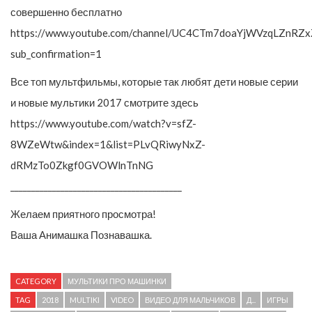
совершенно бесплатно
https://www.youtube.com/channel/UC4CTm7doaYjWVzqLZnRZx
sub_confirmation=1
Все топ мультфильмы, которые так любят дети новые серии
и новые мультики 2017 смотрите здесь
https://www.youtube.com/watch?v=sfZ-
8WZeWtw&index=1&list=PLvQRiwyNxZ-
dRMzTo0Zkgf0GVOWlnTnNG
_________________________________________
Желаем приятного просмотра!
Ваша Анимашка Познавашка.
CATEGORY
МУЛЬТИКИ ПРО МАШИНКИ
TAG
2018
MULTIKI
VIDEO
ВИДЕО ДЛЯ МАЛЬЧИКОВ
Д...
ИГРЫ