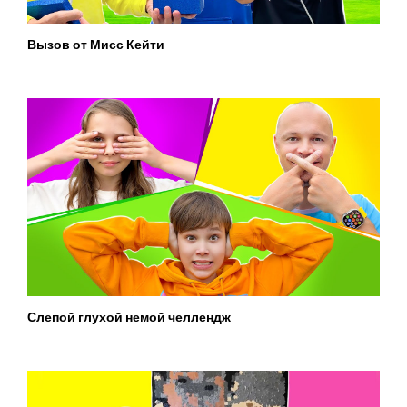
Вызов от Мисс Кейти
Слепой глухой немой челлендж