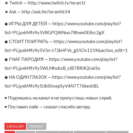
★ Twitch — http://www.twitch.tv/teran1t
★ Ask — http://ask.fm/teranit654
◆ ИГРЫ ДЛЯ ДЕТЕЙ — https://www.youtube.com/playlist?
list=PLjyxkMfs9y5V8GPQWNuo7Bhwn0E8sc2gX
◆ СТОИТ ПОИГРАТЬ — https://www.youtube.com/playlist?
list=PLjyxkMfs9y5V5n-t72kHFVs_gS5Os1159&action_edit=1
◆ FNAF ПАРОДИЯ — https://www.youtube.com/playlist?
list=PLjyxkMfs9y5WLMhobsB_xlB7BR4QUaISx
◆ НА ОДИН ГЛАЗОК — https://www.youtube.com/playlist?
list=PLjyxkMfs9y5UbS0oepSyV4N7T76keshBL
♥ Подпишись на канал и не пропустишь новых серий.
♥ Поставил лайк — сказал спасибо автору.
CATEGORY
TERRANIT