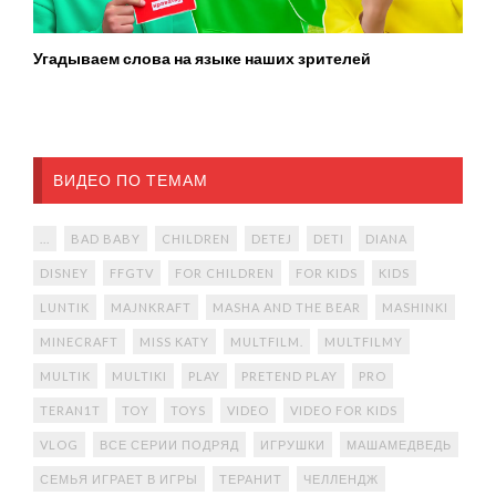
Угадываем слова на языке наших зрителей
ВИДЕО ПО ТЕМАМ
...
BAD BABY
CHILDREN
DETEJ
DETI
DIANA
DISNEY
FFGTV
FOR CHILDREN
FOR KIDS
KIDS
LUNTIK
MAJNKRAFT
MASHA AND THE BEAR
MASHINKI
MINECRAFT
MISS KATY
MULTFILM.
MULTFILMY
MULTIK
MULTIKI
PLAY
PRETEND PLAY
PRO
TERAN1T
TOY
TOYS
VIDEO
VIDEO FOR KIDS
VLOG
ВСЕ СЕРИИ ПОДРЯД
ИГРУШКИ
МАШАМЕДВЕДЬ
СЕМЬЯ ИГРАЕТ В ИГРЫ
ТЕРАНИТ
ЧЕЛЛЕНДЖ