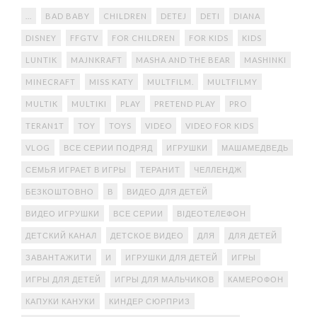
...
BAD BABY
CHILDREN
DETEJ
DETI
DIANA
DISNEY
FFGTV
FOR CHILDREN
FOR KIDS
KIDS
LUNTIK
MAJNKRAFT
MASHA AND THE BEAR
MASHINKI
MINECRAFT
MISS KATY
MULTFILM.
MULTFILMY
MULTIK
MULTIKI
PLAY
PRETEND PLAY
PRO
TERAN1T
TOY
TOYS
VIDEO
VIDEO FOR KIDS
VLOG
ВСЕ СЕРИИ ПОДРЯД
ИГРУШКИ
МАШАМЕДВЕДЬ
СЕМЬЯ ИГРАЕТ В ИГРЫ
ТЕРАНИТ
ЧЕЛЛЕНДЖ
БЕЗКОШТОВНО
В
ВИДЕО ДЛЯ ДЕТЕЙ
ВИДЕО ИГРУШКИ
ВСЕ СЕРИИ
ВІДЕОТЕЛЕФОН
ДЕТСКИЙ КАНАЛ
ДЕТСКОЕ ВИДЕО
ДЛЯ
ДЛЯ ДЕТЕЙ
ЗАВАНТАЖИТИ
И
ИГРУШКИ ДЛЯ ДЕТЕЙ
ИГРЫ
ИГРЫ ДЛЯ ДЕТЕЙ
ИГРЫ ДЛЯ МАЛЬЧИКОВ
КАМЕРОФОН
КАПУКИ КАНУКИ
КИНДЕР СЮРПРИЗ