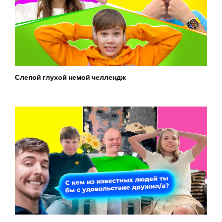
Слепой глухой немой челлендж