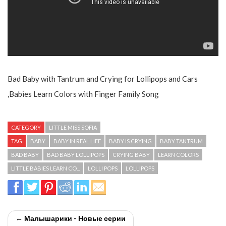
Bad Baby with Tantrum and Crying for Lollipops and Cars
,Babies Learn Colors with Finger Family Song
CATEGORY
LITTLE MISS SOFIA
TAG
BABY
BABY IN REAL LIFE
BABY IS CRYING
BABY TANTRUM
BAD BABY
BAD BABY LOLLIPOPS
CRYING BABY
LEARN COLORS
LITTLE BABIES LEARN CO...
LOLLI POPS
LOLLIPOPS
← Малышарики - Новые серии