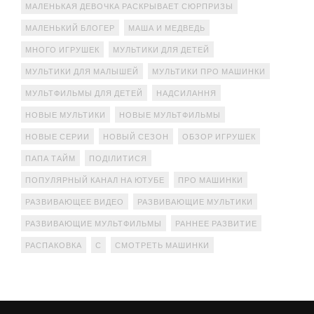
МАЛЕНЬКАЯ ДЕВОЧКА РАСКРЫВАЕТ СЮРПРИЗЫ
МАЛЕНЬКИЙ БЛОГЕР
МАША И МЕДВЕДЬ
МНОГО ИГРУШЕК
МУЛЬТИКИ ДЛЯ ДЕТЕЙ
МУЛЬТИКИ ДЛЯ МАЛЫШЕЙ
МУЛЬТИКИ ПРО МАШИНКИ
МУЛЬТФИЛЬМЫ ДЛЯ ДЕТЕЙ
НАДСИЛАННЯ
НОВЫЕ МУЛЬТИКИ
НОВЫЕ МУЛЬТФИЛЬМЫ
НОВЫЕ СЕРИИ
НОВЫЙ СЕЗОН
ОБЗОР ИГРУШЕК
ПАПА ТАЙМ
ПОДІЛИТИСЯ
ПОПУЛЯРНЫЙ КАНАЛ НА ЮТУБЕ
ПРО МАШИНКИ
РАЗВИВАЮЩЕЕ ВИДЕО
РАЗВИВАЮЩИЕ МУЛЬТИКИ
РАЗВИВАЮЩИЕ МУЛЬТФИЛЬМЫ
РАННЕЕ РАЗВИТИЕ
РАСПАКОВКА
С
СМОТРЕТЬ МАШИНКИ