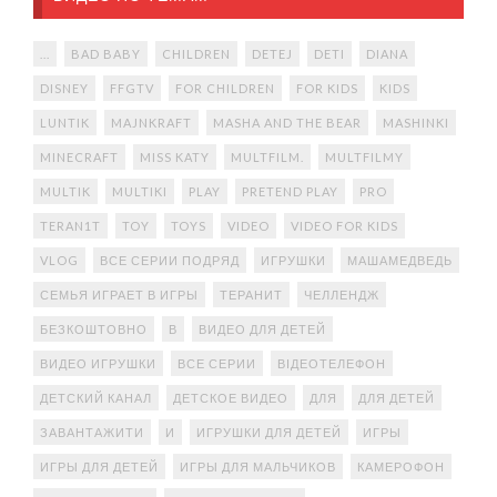
...
BAD BABY
CHILDREN
DETEJ
DETI
DIANA
DISNEY
FFGTV
FOR CHILDREN
FOR KIDS
KIDS
LUNTIK
MAJNKRAFT
MASHA AND THE BEAR
MASHINKI
MINECRAFT
MISS KATY
MULTFILM.
MULTFILMY
MULTIK
MULTIKI
PLAY
PRETEND PLAY
PRO
TERAN1T
TOY
TOYS
VIDEO
VIDEO FOR KIDS
VLOG
ВСЕ СЕРИИ ПОДРЯД
ИГРУШКИ
МАШАМЕДВЕДЬ
СЕМЬЯ ИГРАЕТ В ИГРЫ
ТЕРАНИТ
ЧЕЛЛЕНДЖ
БЕЗКОШТОВНО
В
ВИДЕО ДЛЯ ДЕТЕЙ
ВИДЕО ИГРУШКИ
ВСЕ СЕРИИ
ВІДЕОТЕЛЕФОН
ДЕТСКИЙ КАНАЛ
ДЕТСКОЕ ВИДЕО
ДЛЯ
ДЛЯ ДЕТЕЙ
ЗАВАНТАЖИТИ
И
ИГРУШКИ ДЛЯ ДЕТЕЙ
ИГРЫ
ИГРЫ ДЛЯ ДЕТЕЙ
ИГРЫ ДЛЯ МАЛЬЧИКОВ
КАМЕРОФОН