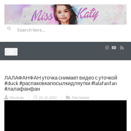
ЛАЛАФАНФАН уточка снимает видео с уточкой
#duck #распаковкапосылкидляутки #lalafanfan
#лалафанфан
MissKaty
/
22.12.2022
/
Настюшик