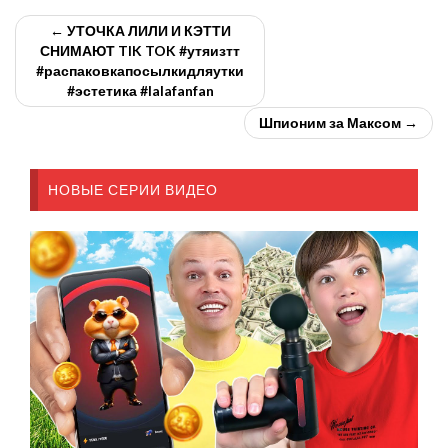
← УТОЧКА ЛИЛИ И КЭТТИ
СНИМАЮТ TIK TOK #утяизтт
#распаковкапосылкидляутки
#эстетика #lalafanfan
Шпионим за Максом →
НОВЫЕ СЕРИИ ВИДЕО