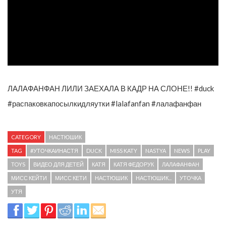
ЛАЛАФАНФАН ЛИЛИ ЗАЕХАЛА В КАДР НА СЛОНЕ!! #duck
#распаковкапосылкидляутки #lalafanfan #лалафанфан
CATEGORY
НАСТЮШИК
TAG
#УТОЧКАИНАСТЯ
DUCK
MISS KATY
NASTYA
NEWS
PLAY
TOYS
ВИДЕО ДЛЯ ДЕТЕЙ
КАТЯ
КАТЯ ФЕДОРУК
ЛАЛАФАНФАН
МИСС КЕЙТИ
МИСС КЕТИ
НАСТЮШИК
НАСТЮШИК...
УТОЧКА
УТЯ