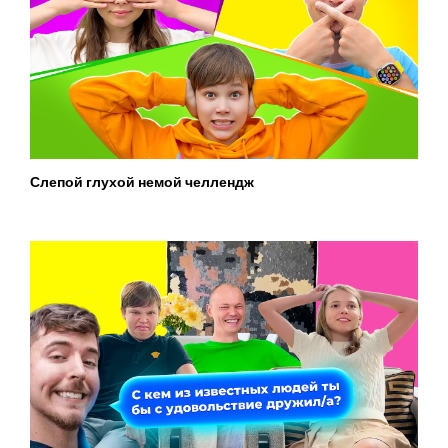
Слепой глухой немой челлендж