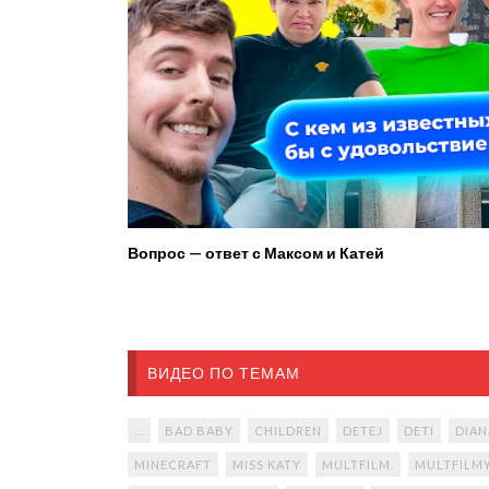
Вопрос — ответ с Максом и Катей
ВИДЕО ПО ТЕМАМ
...
BAD BABY
CHILDREN
DETEJ
DETI
DIAN
MINECRAFT
MISS KATY
MULTFILM.
MULTFILM