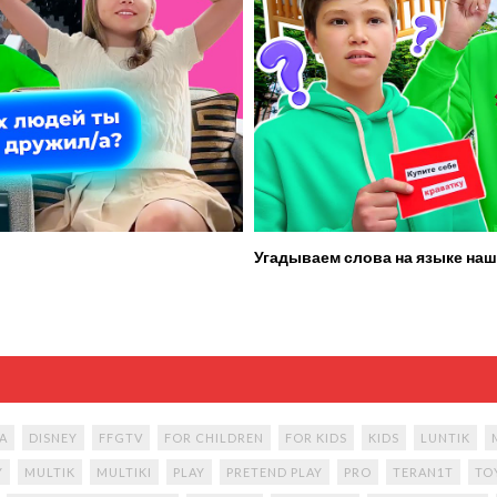
Угадываем слова на языке наш
A
DISNEY
FFGTV
FOR CHILDREN
FOR KIDS
KIDS
LUNTIK
Y
MULTIK
MULTIKI
PLAY
PRETEND PLAY
PRO
TERAN1T
TO