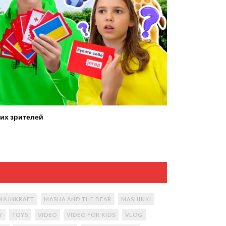
их зрителей
MAJNKRAFT
MASHA AND THE BEAR
MASHINKI
Y
TOYS
VIDEO
VIDEO FOR KIDS
VLOG