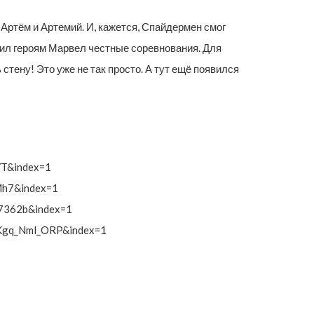
Артём и Артемий. И, кажется, Спайдермен смог
жил героям Марвел честные соревнования. Для
ену! Это уже не так просто. А тут ещё появился
VT&index=1
h7&index=1
7362b&index=1
bKgq_Nml_ORP&index=1