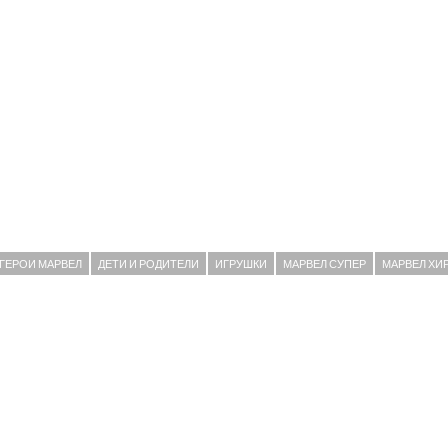
ГЕРОИ МАРВЕЛ
ДЕТИ И РОДИТЕЛИ
ИГРУШКИ
МАРВЕЛ СУПЕР
МАРВЕЛ ХИ