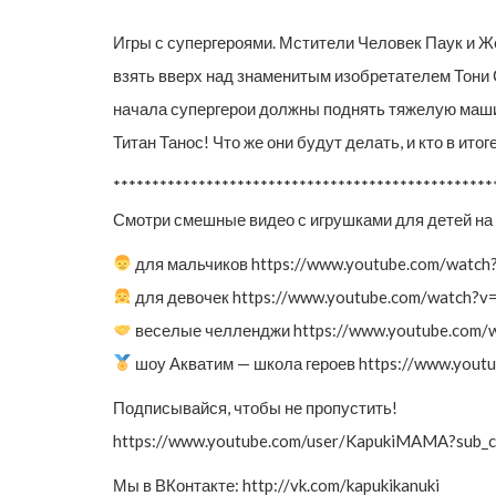
Игры с супергероями. Мстители Человек Паук и Же
взять вверх над знаменитым изобретателем Тони С
начала супергерои должны поднять тяжелую машин
Титан Танос! Что же они будут делать, и кто в ито
*************************************************
Смотри смешные видео с игрушками для детей на 
для мальчиков https://www.youtube.com/wa
для девочек https://www.youtube.com/wat
веселые челленджи https://www.youtube.co
шоу Акватим — школа героев https://www.yo
Подписывайся, чтобы не пропустить!
https://www.youtube.com/user/KapukiMAMA?sub_c
Мы в ВКонтакте: http://vk.com/kapukikanuki