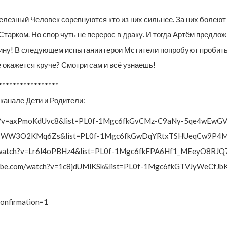
лезный Человек соревнуются кто из них сильнее. За них болеют 
тарком. Но спор чуть не перерос в драку. И тогда Артём предло
у! В следующем испытании герои Мстители попробуют пробить ст
ге окажется круче? Смотри сам и всё узнаешь!
*****************
канале Дети и Родители:
tch?v=axPmoKdUvc8&list=PL0f-1Mgc6fkGvCMz-C9aNy-5qe4wEwG
ch?v=WW3O2KMq6Zs&list=PL0f-1Mgc6fkGwDqYRtxTSHUeqCw9P4M
m/watch?v=Lr6l4oPBHz4&list=PL0f-1Mgc6fkFPA6Hf1_MEeyO8RJQ
utube.com/watch?v=1c8jdUMlKSk&list=PL0f-1Mgc6fkGTVJyWeCfJ
onfirmation=1