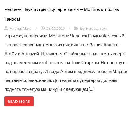
Человек Паук и игры с супергероями — Мстители против
Таноса!
Мистер Макс
/
26.02.2019
/
Дети и родители
Игры с супергероями. Мстители Человек Паук и Железный
Человек соревнуются кто из них сильнее. За них болеют
Артём и Артемий. И, кажется, Спайдермен смог взять вверх
над знаменитым изобретателем Тони Старком. Но спор чуть
не перерос в драку. И тогда Артём предложил героям Марвел
честные соревнования. Для начала супергерои должны
поднять тяжелую машину! В следующем […]
READ MORE