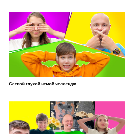
Слепой глухой немой челлендж