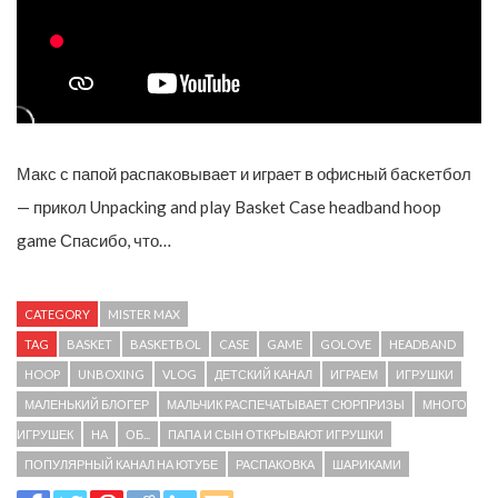
Макс с папой распаковывает и играет в офисный баскетбол
— прикол Unpacking and play Basket Case headband hoop
game Спасибо, что…
CATEGORY
MISTER MAX
TAG
BASKET
BASKETBOL
CASE
GAME
GOLOVE
HEADBAND
HOOP
UNBOXING
VLOG
ДЕТСКИЙ КАНАЛ
ИГРАЕМ
ИГРУШКИ
МАЛЕНЬКИЙ БЛОГЕР
МАЛЬЧИК РАСПЕЧАТЫВАЕТ СЮРПРИЗЫ
МНОГО
ИГРУШЕК
НА
ОБ...
ПАПА И СЫН ОТКРЫВАЮТ ИГРУШКИ
ПОПУЛЯРНЫЙ КАНАЛ НА ЮТУБЕ
РАСПАКОВКА
ШАРИКАМИ