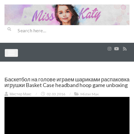
Баскетбол на голове играем шариками распаковка
игрушки Basket Case headband hoop game unboxing
Мистер Макс
/
02.03.2016
/
Mister Max