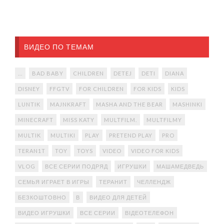
ВИДЕО ПО ТЕМАМ
...
BAD BABY
CHILDREN
DETEJ
DETI
DIANA
DISNEY
FFGTV
FOR CHILDREN
FOR KIDS
KIDS
LUNTIK
MAJNKRAFT
MASHA AND THE BEAR
MASHINKI
MINECRAFT
MISS KATY
MULTFILM.
MULTFILMY
MULTIK
MULTIKI
PLAY
PRETEND PLAY
PRO
TERAN1T
TOY
TOYS
VIDEO
VIDEO FOR KIDS
VLOG
ВСЕ СЕРИИ ПОДРЯД
ИГРУШКИ
МАШАМЕДВЕДЬ
СЕМЬЯ ИГРАЕТ В ИГРЫ
ТЕРАНИТ
ЧЕЛЛЕНДЖ
БЕЗКОШТОВНО
В
ВИДЕО ДЛЯ ДЕТЕЙ
ВИДЕО ИГРУШКИ
ВСЕ СЕРИИ
ВІДЕОТЕЛЕФОН