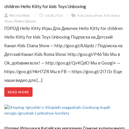
children Hello Kitty for kids Toys Unboxing
Мистер Макс
/
14.08.2016
/
Kids Diana Show
,
Kids Roma
Show
,
Рома и Диана
ГОРОД Hello Kitty Игры Для Девочек Hello Kitty for children
Hello Kitty for kids Toys Unboxing Подписка на Детский
Канал Kids Diana Show — http://goo.gl/AJ6pdz / Подписка на
Детский Канал Kids Roma Show: http://goo.gl/P46Tdo Мы в
Ok, добавим всех! — http://goo.gl/QvKQdO Мы в Googl+ —
https://goo.gl/HkH7ZR Мы в FB — https://goo.gl/2I7J1r Еще
наши видео для […]
READ MORE
Шопинг Игрушки в Китайских магазинах Гонконг купили много