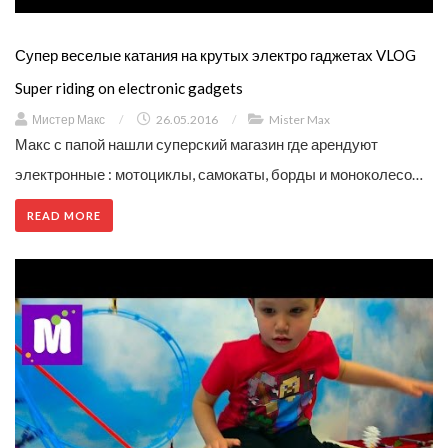
Супер веселые катания на крутых электро гаджетах VLOG
Super riding on electronic gadgets
Мистер Макс
/
26.05.2016
/
Mister Max
Макс с папой нашли суперский магазин где арендуют
электронные : мотоциклы, самокаты, борды и моноколесо…
READ MORE