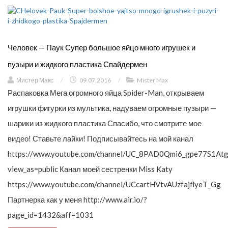
Человек — Паук Супер большое яйцо много игрушек и
пузыри и жидкого пластика Спайдермен
Мистер Макс
/
09.07.2016
/
Mister Max
Распаковка Мега огромного яйца Spider-Man, открываем
игрушки фигурки из мультика, надуваем огромные пузыри —
шарики из жидкого пластика Спасибо, что смотрите мое
видео! Ставьте лайки! Подписывайтесь на мой канал
https://www.youtube.com/channel/UC_8PAD0Qmi6_gpe77S1Atg
view_as=public Канал моей сестренки Miss Katy
https://www.youtube.com/channel/UCcartHVtvAUzfajflyeT_Gg
Партнерка как у меня http://www.air.io/?
page_id=1432&aff=1031