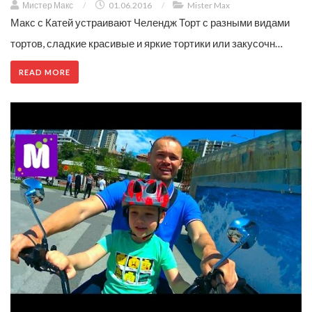
Мистер Макс
/
01.06.2016
/
Mister Max
Макс с Катей устраивают Челендж Торт с разными видами
тортов, сладкие красивые и яркие тортики или закусочн…
READ MORE