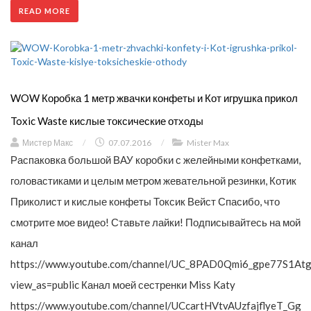
READ MORE
WOW Коробка 1 метр жвачки конфеты и Кот игрушка прикол
Toxic Waste кислые токсические отходы
Мистер Макс
/
07.07.2016
/
Mister Max
Распаковка большой ВАУ коробки с желейными конфетками,
головастиками и целым метром жевательной резинки, Котик
Приколист и кислые конфеты Токсик Вейст Спасибо, что
смотрите мое видео! Ставьте лайки! Подписывайтесь на мой
канал
https://www.youtube.com/channel/UC_8PAD0Qmi6_gpe77S1Atg
view_as=public Канал моей сестренки Miss Katy
https://www.youtube.com/channel/UCcartHVtvAUzfajflyeT_Gg