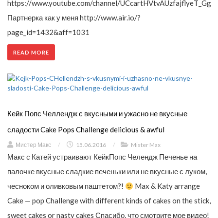
https://www.youtube.com/channel/UCcartHVtvAUzfajflyeT_Gg
Партнерка как у меня http://www.air.io/?
page_id=1432&aff=1031
READ MORE
Кейк Попс Челлендж с вкусными и ужасно не вкусные
сладости Cake Pops Challenge delicious & awful
Мистер Макс
/
15.06.2016
/
Mister Max
Макс с Катей устраивают КейкПопс Челендж Печенье на
палочке вкусные сладкие печеньки или не вкусные с луком,
чесноком и оливковым паштетом?!
Max & Katy arrange
Cake — pop Challenge with different kinds of cakes on the stick,
sweet cakes or nasty cakes Спасибо, что смотрите мое видео!