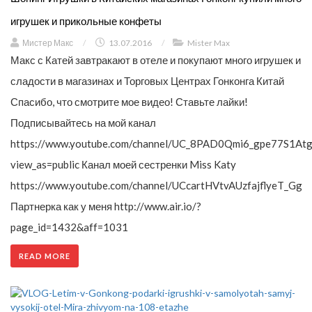
игрушек и прикольные конфеты
Мистер Макс
/
13.07.2016
/
Mister Max
Макс с Катей завтракают в отеле и покупают много игрушек и
сладости в магазинах и Торговых Центрах Гонконга Китай
Спасибо, что смотрите мое видео! Ставьте лайки!
Подписывайтесь на мой канал
https://www.youtube.com/channel/UC_8PAD0Qmi6_gpe77S1Atg
view_as=public Канал моей сестренки Miss Katy
https://www.youtube.com/channel/UCcartHVtvAUzfajflyeT_Gg
Партнерка как у меня http://www.air.io/?
page_id=1432&aff=1031
READ MORE