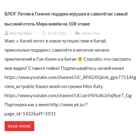
ВЛОГ Летим в Гонконг подарки игрушки в самолётах самый
высокий отель Мира живём на 108 этаже
Мистер Макс
/
11.07.2016
/
Mister Max
Макс с Катей летят в новое путешествие в Китай,
прикольные подарки с самолёте и веселое начало
приключений в Гон-Конге и в Китае
Спасибо, что смотрите
мое видео! Ставьте лайки! Подписывайтесь на мой канал
https://www.youtube.com/channel/UC_8PAD0Qmi6_gpe77S1Atg
view_as=public Канал моей сестренки Miss Katy
https://www.youtube.com/channel/UCcartHVtvAUzfajflyeT_Gg
Партнерка как у меня http://www.air.io/?
page_id=1432&aff=1031
READ MORE