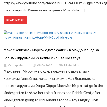
https://www.youtube.com/channel/UC_8PAD0Qmi6_gpe77S1Atg
view_as=public Канал моей сетренки Miss Katy […]
READ MORE
Макс с кошечкой Муркой едут в садик и в МакДональдс за
новыми игрушками из Хеппи Мил Cat Kid’s toys
Мистер Макс
/
09.06.2016
/
Mister Max
Макс везёт Мурочку в садик знакомить с друзьями и
Кроликом Генной, после садика едем в Мак Дональдс за
новыми игрушками Энгри Бёрдс Max with his per cat go in the
kindergarten to show her to his friends and Rabbit Genf, after
kindergarten going to McDonald’s for new toys Angry Birds