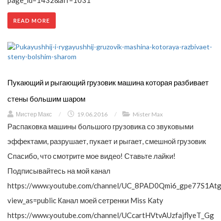
page_id=1432&aff=1031
READ MORE
Пукающий и рыгающий грузовик машина которая разбивает
стены большим шаром
Мистер Макс
/
19.06.2016
/
Mister Max
Распаковка машины большого грузовика со звуковыми
эффектами, разрушает, пукает и рыгает, смешной грузовик
Спасибо, что смотрите мое видео! Ставьте лайки!
Подписывайтесь на мой канал
https://www.youtube.com/channel/UC_8PAD0Qmi6_gpe77S1Atg
view_as=public Канал моей сетренки Miss Katy
https://www.youtube.com/channel/UCcartHVtvAUzfajflyeT_Gg