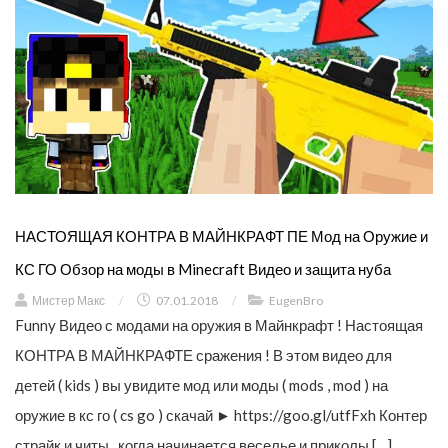
НАСТОЯЩАЯ КОНТРА В МАЙНКРАФТ ПЕ Мод на Оружие и
КС ГО Обзор на моды в Minecraft Видео и защита нуба
Мистер Макс
/
07.01.2018
/
EugenBro
Funny Видео с модами на оружия в Майнкрафт ! Настоящая
КОНТРА В МАЙНКРАФТЕ сражения ! В этом видео для
детей ( kids ) вы увидите мод или моды ( mods , mod ) на
оружие в кс го ( cs go ) скачай ► https://goo.gl/utfFxh Контер
страйк и читы , когда начинается веселье и приколы […]