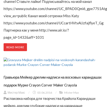
channel Ставьте лайки! Подписывайтесь на мой канал
https://www.youtube.com/channel/UC_8PAD0Qmi6_gpe77S1Atg
view_as=public Канал моей сетренки Miss Katy
https://www.youtube.com/channel/UCcartHVtvAUzfajflyeT_Gg
Партнерка как у меня http://www.air.io/?
page_id=1432&aff=1031
READ MORE
Гравьюра Мейкер дрелим надписи на восковых карандашах
подарок Мурке Crayon Corver Maker Crayola
Мистер Макс
/
03.06.2016
/
Mister Max
Распаковка набора для творчества Крайола Карандаши
мейкер, дрелим глубокие надписи на карандаше