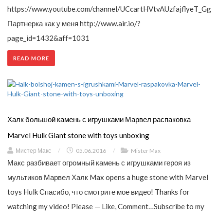
https://www.youtube.com/channel/UCcartHVtvAUzfajflyeT_Gg
Партнерка как у меня http://www.air.io/?
page_id=1432&aff=1031
READ MORE
Халк большой камень с игрушками Марвел распаковка
Marvel Hulk Giant stone with toys unboxing
Мистер Макс
/
05.06.2016
/
Mister Max
Макс разбивает огромный камень с игрушками героя из
мультиков Марвел Халк Max opens a huge stone with Marvel
toys Hulk Спасибо, что смотрите мое видео! Thanks for
watching my video! Please — Like, Comment…Subscribe to my