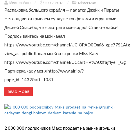
Мистер Макс
/
27.06.2016
/
Mister Max
Распаковка большого корабля — палатки Джейк и Пираты
Нетландии, открываем сундук с конфетами и игрушками
Дисней Спасибо, что смотрите мое видео! Ставьте лайки!
Подписывайтесь на мой канал
https://www.youtube.com/channel/UC_8PAD0Qmi6_gpe77S1Atg
view_as=public Канал моей сестренки Miss Katy
https://www.youtube.com/channel/UCcartHVtvAUzfajflyeT_Gg
Партнерка как у меня http://www.air.io/?
page_id=1432&aff=1031
READ MORE
2 000 000 подписчиков Макс продает на рынке игрушки