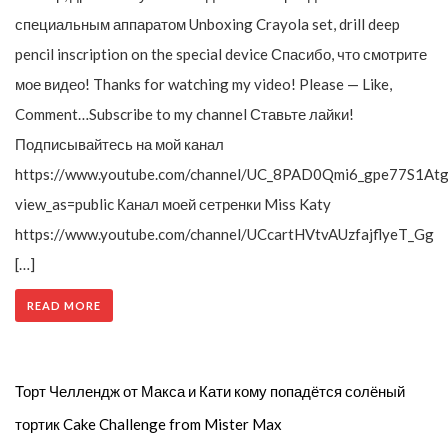
специальным аппаратом Unboxing Crayola set, drill deep
pencil inscription on the special device Спасибо, что смотрите
мое видео! Thanks for watching my video! Please — Like,
Comment…Subscribe to my channel Ставьте лайки!
Подписывайтесь на мой канал
https://www.youtube.com/channel/UC_8PAD0Qmi6_gpe77S1Atg
view_as=public Канал моей сетренки Miss Katy
https://www.youtube.com/channel/UCcartHVtvAUzfajflyeT_Gg
[…]
READ MORE
Торт Челлендж от Макса и Кати кому попадётся солёный
тортик Cake Challenge from Mister Max