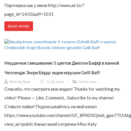
Партнерка как у меня http://www.air.io/?
page_id=1432&aff=1031
READ MORE
Неудачное смешивание 5 цветов Джелли Бафф в ванной
Челлендж Энгри Бёрдс ищем игрушки Gelli Baff
Мистер Макс
/
17.06.2016
/
Mister Max
Спасибо, что смотрите мое видео! Thanks for watching my
video! Please — Like, Comment…Subscribe to my channel
Ставьте лайки! Подписывайтесь на мой канал
https://www.youtube.com/channel/UC_8PAD0Qmi6_gpe77S1Atg
view_as=public Канал моей сетренки Miss Katy