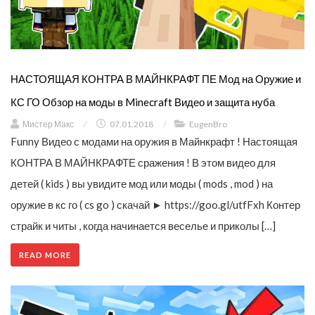
НАСТОЯЩАЯ КОНТРА В МАЙНКРАФТ ПЕ Мод на Оружие и
КС ГО Обзор на моды в Minecraft Видео и защита нуба
Мистер Макс
/
07.01.2018
/
EugenBro
Funny Видео с модами на оружия в Майнкрафт ! Настоящая
КОНТРА В МАЙНКРАФТЕ сражения ! В этом видео для
детей ( kids ) вы увидите мод или моды ( mods , mod ) на
оружие в кс го ( cs go ) скачай ► https://goo.gl/utfFxh Контер
страйк и читы , когда начинается веселье и приколы […]
READ MORE