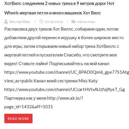
ХотВилс соединяем 2 новых трека в 9 метров дорог Hot
Wheels мертвая петля и много машинок Хот Вилс
Мистер Макс
/
23.06.2016
/
Mister Max
Распаковка двух треков Хот Виллс, собираем один, потом
добавляем другой перенеся игрушку в более широкое место
для игры, затем открываем новый набор трека ХотВиллс с
мертвой петлей и пускателем Спасибо, что смотрите мое
видео! Ставьте лайки! Подписывайтесь на мой канал
https://www.youtube.com/channel/UC_8PAD0Qmi6_gpe77S1Atg
view_as=public Канал моей сестренки Miss Katy
https://www.youtube.com/channel/UCcartHVtvAUzfajflyeT_Gg
Партнерка как у меня http://www.air.io/?
page_id=1432&aff=1031
READ MORE