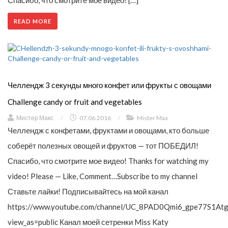
Спасибо, что смотрите мое видео! […]
READ MORE
Челлендж 3 секунды много конфет или фрукты с овощами
Challenge candy or fruit and vegetables
Мистер Макс
/
07.06.2016
/
Mister Max
Челлендж с конфетами, фруктами и овощами, кто больше
соберёт полезных овощей и фруктов — тот ПОБЕДИЛ!
Спасибо, что смотрите мое видео! Thanks for watching my
video! Please — Like, Comment…Subscribe to my channel
Ставьте лайки! Подписывайтесь на мой канал
https://www.youtube.com/channel/UC_8PAD0Qmi6_gpe77S1Atg
view_as=public Канал моей сетренки Miss Katy