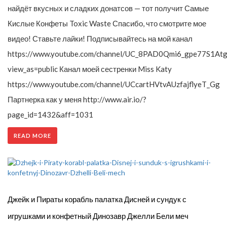
найдёт вкусных и сладких донатсов — тот получит Самые
Кислые Конфеты Toxic Waste Спасибо, что смотрите мое
видео! Ставьте лайки! Подписывайтесь на мой канал
https://www.youtube.com/channel/UC_8PAD0Qmi6_gpe77S1Atg
view_as=public Канал моей сестренки Miss Katy
https://www.youtube.com/channel/UCcartHVtvAUzfajflyeT_Gg
Партнерка как у меня http://www.air.io/?
page_id=1432&aff=1031
READ MORE
Джейк и Пираты корабль палатка Дисней и сундук с
игрушками и конфетный Динозавр Джелли Бели меч