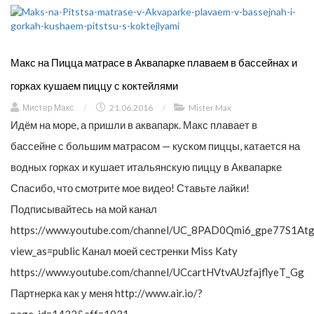
Макс на Пицца матрасе в Аквапарке плаваем в бассейнах и
горках кушаем пиццу с коктейлями
Мистер Макс
/
21.06.2016
/
Mister Max
Идём на море, а пришли в аквапарк. Макс плавает в
бассейне с большим матрасом — куском пиццы, катается на
водных горках и кушает итальянскую пиццу в Аквапарке
Спасибо, что смотрите мое видео! Ставьте лайки!
Подписывайтесь на мой канал
https://www.youtube.com/channel/UC_8PAD0Qmi6_gpe77S1Atg
view_as=public Канал моей сестренки Miss Katy
https://www.youtube.com/channel/UCcartHVtvAUzfajflyeT_Gg
Партнерка как у меня http://www.air.io/?