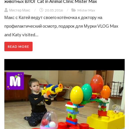
животных ВЛОГ Cat in Animal Clinic Mister Max
Мистер Макс
/
20.05.2016
/
Mister Max
Макс с Катей ведут своего котёночка к доктору на
профилактический осмотр, подарок для Мурки VLOG Max
and Katy visited…
READ MORE