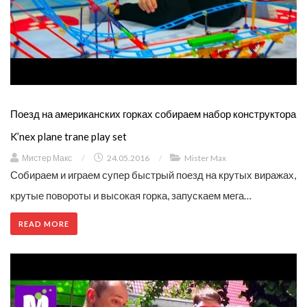
Поезд на американских горках собираем набор конструктора
K’nex plane trane play set
Мистер Макс
/
24.05.2016
/
Mister Max
Собираем и играем супер быстрый поезд на крутых виражах,
крутые повороты и высокая горка, запускаем мега…
READ MORE