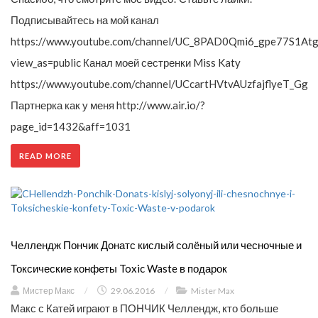
Подписывайтесь на мой канал
https://www.youtube.com/channel/UC_8PAD0Qmi6_gpe77S1Atg
view_as=public Канал моей сестренки Miss Katy
https://www.youtube.com/channel/UCcartHVtvAUzfajflyeT_Gg
Партнерка как у меня http://www.air.io/?
page_id=1432&aff=1031
READ MORE
Челлендж Пончик Донатс кислый солёный или чесночные и
Токсические конфеты Toxic Waste в подарок
Мистер Макс
/
29.06.2016
/
Mister Max
Макс с Катей играют в ПОНЧИК Челлендж, кто больше