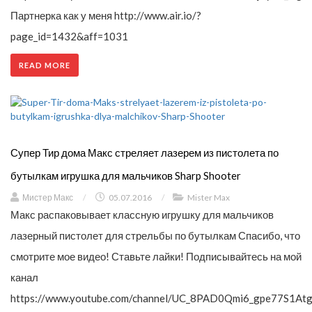
Партнерка как у меня http://www.air.io/?
page_id=1432&aff=1031
READ MORE
Супер Тир дома Макс стреляет лазерем из пистолета по
бутылкам игрушка для мальчиков Sharp Shooter
Мистер Макс
/
05.07.2016
/
Mister Max
Макс распаковывает классную игрушку для мальчиков
лазерный пистолет для стрельбы по бутылкам Спасибо, что
смотрите мое видео! Ставьте лайки! Подписывайтесь на мой
канал
https://www.youtube.com/channel/UC_8PAD0Qmi6_gpe77S1Atg