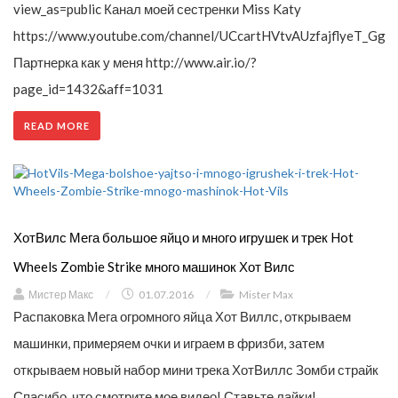
view_as=public Канал моей сестренки Miss Katy
https://www.youtube.com/channel/UCcartHVtvAUzfajflyeT_Gg
Партнерка как у меня http://www.air.io/?
page_id=1432&aff=1031
READ MORE
ХотВилс Мега большое яйцо и много игрушек и трек Hot
Wheels Zombie Strike много машинок Хот Вилс
Мистер Макс
/
01.07.2016
/
Mister Max
Распаковка Мега огромного яйца Хот Виллс, открываем
машинки, примеряем очки и играем в фризби, затем
открываем новый набор мини трека ХотВиллс Зомби страйк
Спасибо, что смотрите мое видео! Ставьте лайки!