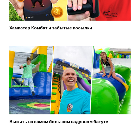
Хампстер Комбат и забытые посылки
Выжить на самом большом надувном батуте