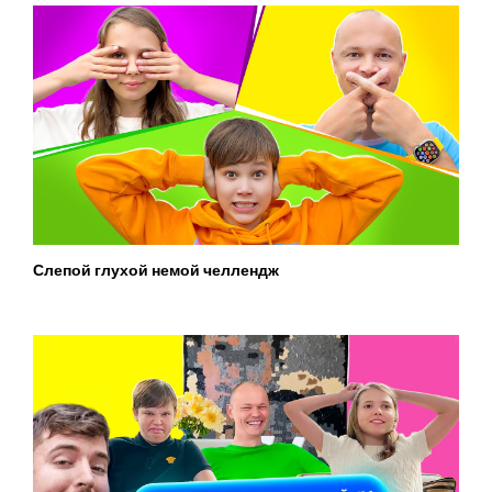
Слепой глухой немой челлендж