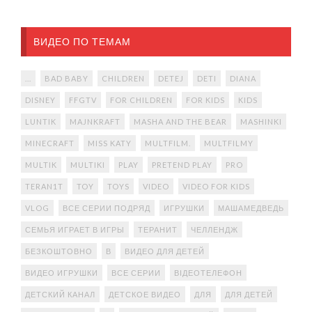
ВИДЕО ПО ТЕМАМ
...
BAD BABY
CHILDREN
DETEJ
DETI
DIANA
DISNEY
FFGTV
FOR CHILDREN
FOR KIDS
KIDS
LUNTIK
MAJNKRAFT
MASHA AND THE BEAR
MASHINKI
MINECRAFT
MISS KATY
MULTFILM.
MULTFILMY
MULTIK
MULTIKI
PLAY
PRETEND PLAY
PRO
TERAN1T
TOY
TOYS
VIDEO
VIDEO FOR KIDS
VLOG
ВСЕ СЕРИИ ПОДРЯД
ИГРУШКИ
МАШАМЕДВЕДЬ
СЕМЬЯ ИГРАЕТ В ИГРЫ
ТЕРАНИТ
ЧЕЛЛЕНДЖ
БЕЗКОШТОВНО
В
ВИДЕО ДЛЯ ДЕТЕЙ
ВИДЕО ИГРУШКИ
ВСЕ СЕРИИ
ВІДЕОТЕЛЕФОН
ДЕТСКИЙ КАНАЛ
ДЕТСКОЕ ВИДЕО
ДЛЯ
ДЛЯ ДЕТЕЙ