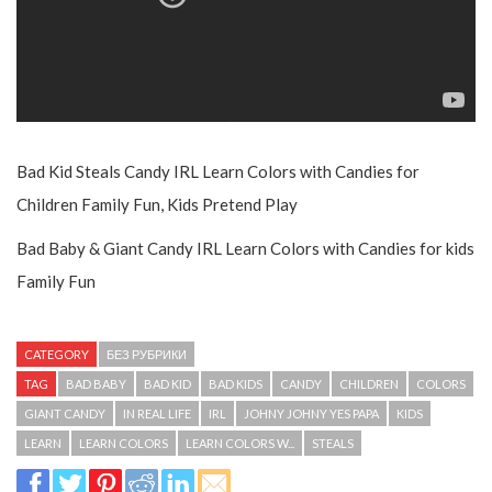
Bad Kid Steals Candy IRL Learn Colors with Candies for
Children Family Fun, Kids Pretend Play
Bad Baby & Giant Candy IRL Learn Colors with Candies for kids
Family Fun
CATEGORY
БЕЗ РУБРИКИ
TAG
BAD BABY
BAD KID
BAD KIDS
CANDY
CHILDREN
COLORS
GIANT CANDY
IN REAL LIFE
IRL
JOHNY JOHNY YES PAPA
KIDS
LEARN
LEARN COLORS
LEARN COLORS W...
STEALS