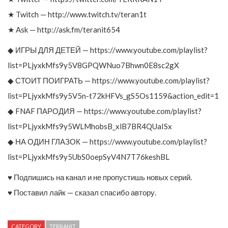
★ Twitch — http://www.twitch.tv/teran1t
★ Ask — http://ask.fm/teranit654
◆ ИГРЫ ДЛЯ ДЕТЕЙ — https://www.youtube.com/playlist?
list=PLjyxkMfs9y5V8GPQWNuo7Bhwn0E8sc2gX
◆ СТОИТ ПОИГРАТЬ — https://www.youtube.com/playlist?
list=PLjyxkMfs9y5V5n-t72kHFVs_gS5Os1159&action_edit=1
◆ FNAF ПАРОДИЯ — https://www.youtube.com/playlist?
list=PLjyxkMfs9y5WLMhobsB_xlB7BR4QUaISx
◆ НА ОДИН ГЛАЗОК — https://www.youtube.com/playlist?
list=PLjyxkMfs9y5UbS0oepSyV4N7T76keshBL
♥ Подпишись на канал и не пропустишь новых серий.
♥ Поставил лайк — сказал спасибо автору.
CATEGORY
TERRANIT