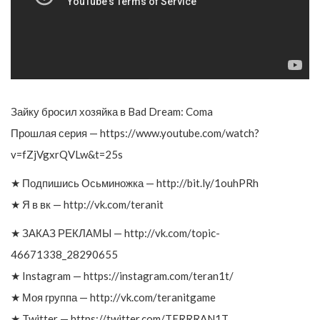
Зайку бросил хозяйка в Bad Dream: Coma
Прошлая серия — https://www.youtube.com/watch?
v=fZjVgxrQVLw&t=25s
★ Подпишись Осьминожка — http://bit.ly/1ouhPRh
★ Я в вк — http://vk.com/teranit
★ ЗАКАЗ РЕКЛАМЫ — http://vk.com/topic-
46671338_28290655
★ Instagram — https://instagram.com/teran1t/
★ Моя группа — http://vk.com/teranitgame
★ Twitter — https://twitter.com/TERRRAN1T