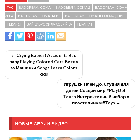
TAG
BAD DREAM: COMA
BAD DREAM: COMA 2
BAD DREAM: COMA
ИГРА
BAD DREAM: COMA НА Р...
BAD DREAM: COMA ПРОХОЖДЕНИЕ
TERAN1T
ЗАЙКУ БРОСИЛА ХОЗЯЙКА
ТЕРАНИТ
← Сrying Babies! Accident! Bad
baby Playing Colored Cars Битва
за Машинки Songs Learn Colors
kids
Игрушки Плей До. Студия для
детей Создай мир #PlayDoh
Touch Интерактивный набор с
пластилином #Toys →
НОВЫЕ СЕРИИ ВИДЕО