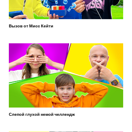
Вызов от Мисс Кейти
Слепой глухой немой челлендж