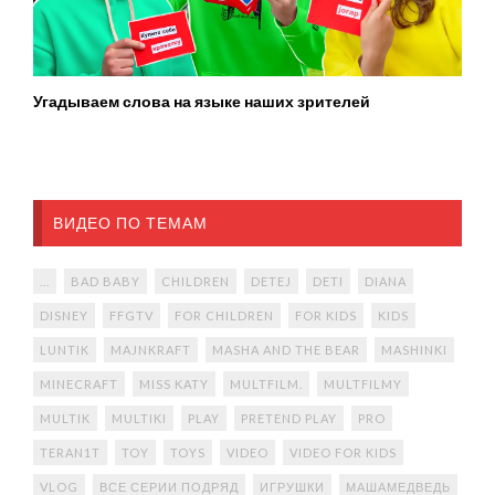
Угадываем слова на языке наших зрителей
ВИДЕО ПО ТЕМАМ
...
BAD BABY
CHILDREN
DETEJ
DETI
DIANA
DISNEY
FFGTV
FOR CHILDREN
FOR KIDS
KIDS
LUNTIK
MAJNKRAFT
MASHA AND THE BEAR
MASHINKI
MINECRAFT
MISS KATY
MULTFILM.
MULTFILMY
MULTIK
MULTIKI
PLAY
PRETEND PLAY
PRO
TERAN1T
TOY
TOYS
VIDEO
VIDEO FOR KIDS
VLOG
ВСЕ СЕРИИ ПОДРЯД
ИГРУШКИ
МАШАМЕДВЕДЬ