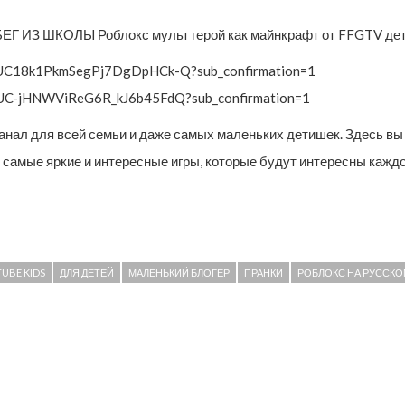
З ШКОЛЫ Роблокс мульт герой как майнкрафт от FFGTV детски
/UC18k1PkmSegPj7DgDpHCk-Q?sub_confirmation=1
l/UC-jHNWViReG6R_kJ6b45FdQ?sub_confirmation=1
канал для всей семьи и даже самых маленьких детишек. Здесь 
ь самые яркие и интересные игры, которые будут интересны кажд
UBE KIDS
ДЛЯ ДЕТЕЙ
МАЛЕНЬКИЙ БЛОГЕР
ПРАНКИ
РОБЛОКС НА РУССКО