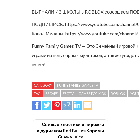
ВЫГНАЛИ ИЗ ШКОЛЫ в ROBLOX совершаем ПОБЕГ И
ПОДПИШИСЬ: https://www.youtube.com/channel
Канал Миланы: https://www.youtube.com/channe
Funny Family Games TV — Это Семейный игровой 
играми из популярных мультиков, а так же увидет
канал!
CATEGORY
FUNNY FAMILY GAMES TV
TAG
ESCAPE
FFGTV
GAMES FOR KIDS
ROBLOX
YOUT
← Свиные хвостики и пирожки
с дурианом Red Bull из Корем и
Guawa Juice