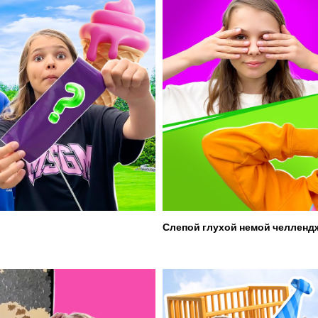
Слепой глухой немой челленд