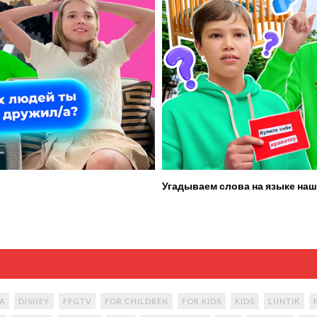
Угадываем слова на языке наш
A
DISNEY
FFGTV
FOR CHILDREN
FOR KIDS
KIDS
LUNTIK