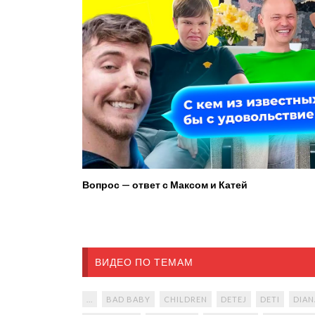
Вопрос — ответ с Максом и Катей
ВИДЕО ПО ТЕМАМ
...
BAD BABY
CHILDREN
DETEJ
DETI
DIAN