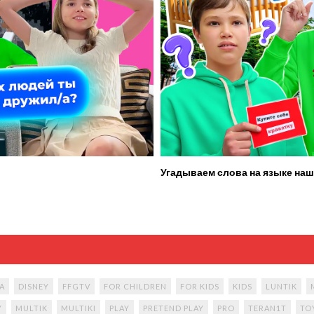
Угадываем слова на языке наш
A
DISNEY
FFGTV
FOR CHILDREN
FOR KIDS
KIDS
LUNTIK
Y
MULTIK
MULTIKI
PLAY
PRETEND PLAY
PRO
TERAN1T
TO