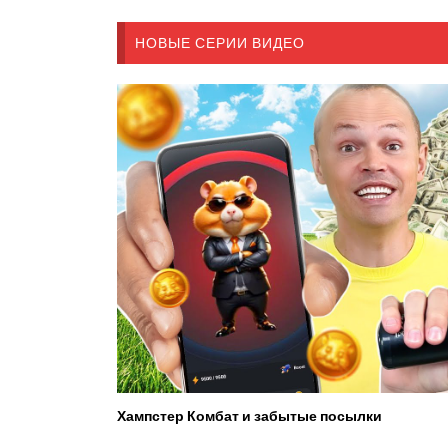
НОВЫЕ СЕРИИ ВИДЕО
Хампстер Комбат и забытые посылки