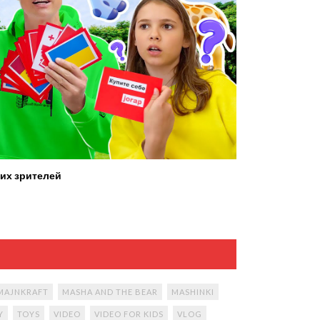
их зрителей
MAJNKRAFT
MASHA AND THE BEAR
MASHINKI
Y
TOYS
VIDEO
VIDEO FOR KIDS
VLOG