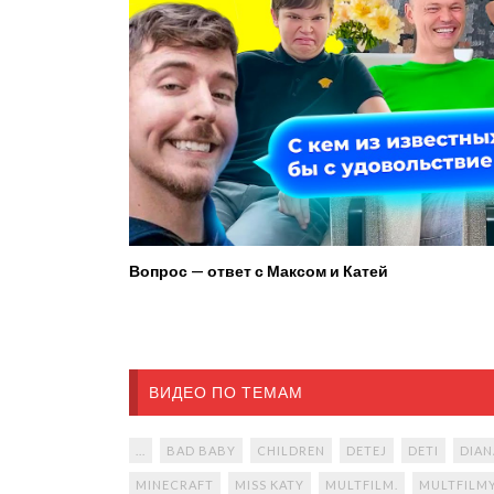
Вопрос — ответ с Максом и Катей
ВИДЕО ПО ТЕМАМ
...
BAD BABY
CHILDREN
DETEJ
DETI
DIAN
MINECRAFT
MISS KATY
MULTFILM.
MULTFILM