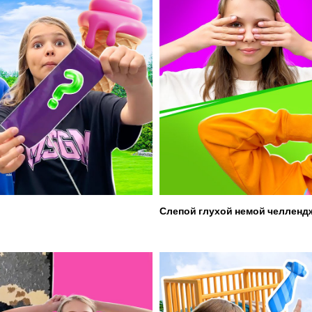
Слепой глухой немой челленд