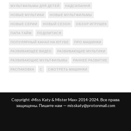
МУЛЬТФИЛЬМЫ ДЛЯ ДЕТЕЙ
НАДСИЛАННЯ
НОВЫЕ МУЛЬТИКИ
НОВЫЕ МУЛЬТФИЛЬМЫ
НОВЫЕ СЕРИИ
НОВЫЙ СЕЗОН
ОБЗОР ИГРУШЕК
ПАПА ТАЙМ
ПОДІЛИТИСЯ
ПОПУЛЯРНЫЙ КАНАЛ НА ЮТУБЕ
ПРО МАШИНКИ
РАЗВИВАЮЩЕЕ ВИДЕО
РАЗВИВАЮЩИЕ МУЛЬТИКИ
РАЗВИВАЮЩИЕ МУЛЬТФИЛЬМЫ
РАННЕЕ РАЗВИТИЕ
РАСПАКОВКА
С
СМОТРЕТЬ МАШИНКИ
Copyright «Miss Katy & Mister Max» 2014-2024. Все права
защищены. Пишите нам —
misskaty@protonmail.com