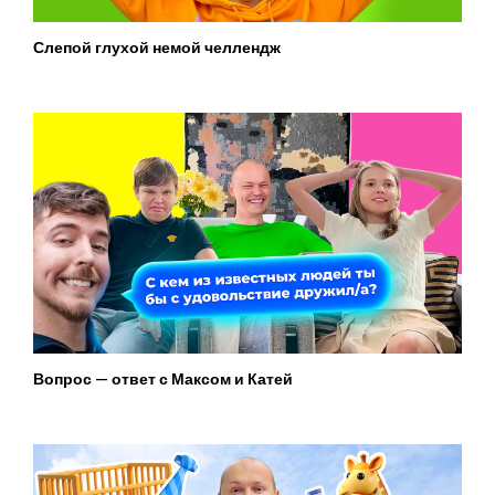
Слепой глухой немой челлендж
Вопрос — ответ с Максом и Катей