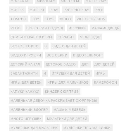
MINECRAFT
MISS KATY
MULTFILM.
MULTFILMY
MULTIK
MULTIKI
PLAY
PRETEND PLAY
PRO
TERAN1T
TOY
TOYS
VIDEO
VIDEO FOR KIDS
VLOG
ВСЕ СЕРИИ ПОДРЯД
ИГРУШКИ
МАШАМЕДВЕДЬ
СЕМЬЯ ИГРАЕТ В ИГРЫ
ТЕРАНИТ
ЧЕЛЛЕНДЖ
БЕЗКОШТОВНО
В
ВИДЕО ДЛЯ ДЕТЕЙ
ВИДЕО ИГРУШКИ
ВСЕ СЕРИИ
ВІДЕОТЕЛЕФОН
ДЕТСКИЙ КАНАЛ
ДЕТСКОЕ ВИДЕО
ДЛЯ
ДЛЯ ДЕТЕЙ
ЗАВАНТАЖИТИ
И
ИГРУШКИ ДЛЯ ДЕТЕЙ
ИГРЫ
ИГРЫ ДЛЯ ДЕТЕЙ
ИГРЫ ДЛЯ МАЛЬЧИКОВ
КАМЕРОФОН
КАПУКИ КАНУКИ
КИНДЕР СЮРПРИЗ
МАЛЕНЬКАЯ ДЕВОЧКА РАСКРЫВАЕТ СЮРПРИЗЫ
МАЛЕНЬКИЙ БЛОГЕР
МАША И МЕДВЕДЬ
МНОГО ИГРУШЕК
МУЛЬТИКИ ДЛЯ ДЕТЕЙ
МУЛЬТИКИ ДЛЯ МАЛЫШЕЙ
МУЛЬТИКИ ПРО МАШИНКИ