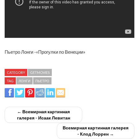
Пьетро Лонги -«Прогулки по Венеции»
CATEGORY
GETMOVIES
TAG
ЛОНГИ
ПЬЕТРО
← Всемирная картинная
галерея - Исаак Левитан
Всемирная картинная галерея
- Клод Лоррен →