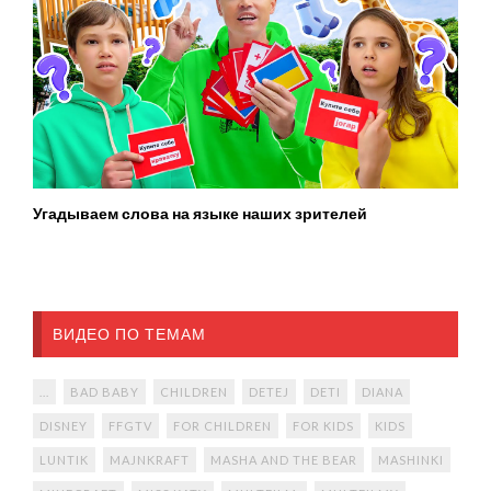
Угадываем слова на языке наших зрителей
ВИДЕО ПО ТЕМАМ
...
BAD BABY
CHILDREN
DETEJ
DETI
DIANA
DISNEY
FFGTV
FOR CHILDREN
FOR KIDS
KIDS
LUNTIK
MAJNKRAFT
MASHA AND THE BEAR
MASHINKI