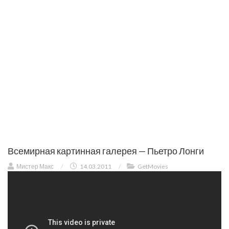
Всемирная картинная галерея — Пьетро Лонги
Мистер Макс
/
14.03.2011
/
GetMovies