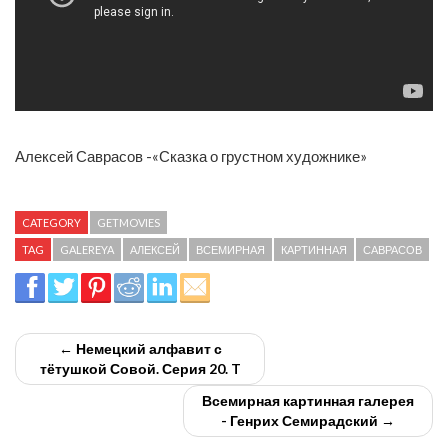
Алексей Саврасов -«Сказка о грустном художнике»
CATEGORY
GETMOVIES
TAG
GALEREYA
АЛЕКСЕЙ
ВСЕМИРНАЯ
КАРТИННАЯ
САВРАСОВ
← Немецкий алфавит с
тётушкой Совой. Серия 20. T
Всемирная картинная галерея
- Генрих Семирадский →