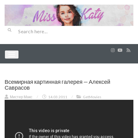
Всемирная картинная галерея — Алексей
Саврасов
Мистер Макс
/
14.03.2011
/
GetMovies