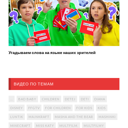
Угадываем слова на языке наших зрителей
ВИДЕО ПО ТЕМАМ
...
BAD BABY
CHILDREN
DETEJ
DETI
DIANA
DISNEY
FFGTV
FOR CHILDREN
FOR KIDS
KIDS
LUNTIK
MAJNKRAFT
MASHA AND THE BEAR
MASHINKI
MINECRAFT
MISS KATY
MULTFILM.
MULTFILMY