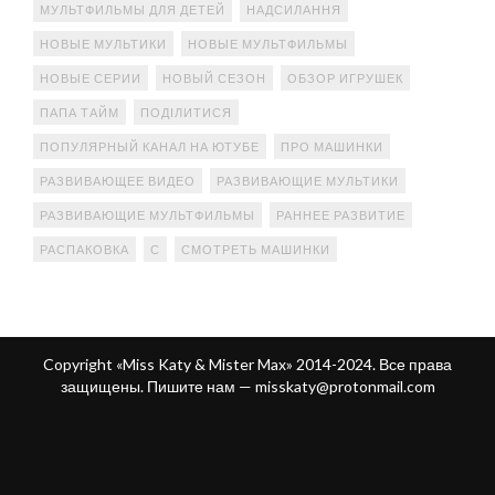
МУЛЬТФИЛЬМЫ ДЛЯ ДЕТЕЙ
НАДСИЛАННЯ
НОВЫЕ МУЛЬТИКИ
НОВЫЕ МУЛЬТФИЛЬМЫ
НОВЫЕ СЕРИИ
НОВЫЙ СЕЗОН
ОБЗОР ИГРУШЕК
ПАПА ТАЙМ
ПОДІЛИТИСЯ
ПОПУЛЯРНЫЙ КАНАЛ НА ЮТУБЕ
ПРО МАШИНКИ
РАЗВИВАЮЩЕЕ ВИДЕО
РАЗВИВАЮЩИЕ МУЛЬТИКИ
РАЗВИВАЮЩИЕ МУЛЬТФИЛЬМЫ
РАННЕЕ РАЗВИТИЕ
РАСПАКОВКА
С
СМОТРЕТЬ МАШИНКИ
Copyright «Miss Katy & Mister Max» 2014-2024. Все права
защищены. Пишите нам —
misskaty@protonmail.com