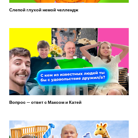
Слепой глухой немой челлендж
Вопрос — ответ с Максом и Катей