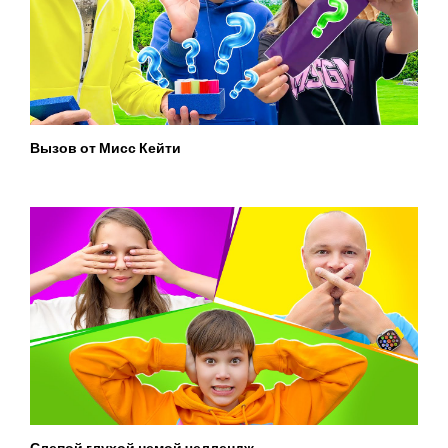
Вызов от Мисс Кейти
Слепой глухой немой челлендж