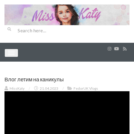
Влог летим на каникулы
MissKaty
/
21.04.2023
/
FedorUK Vlogs