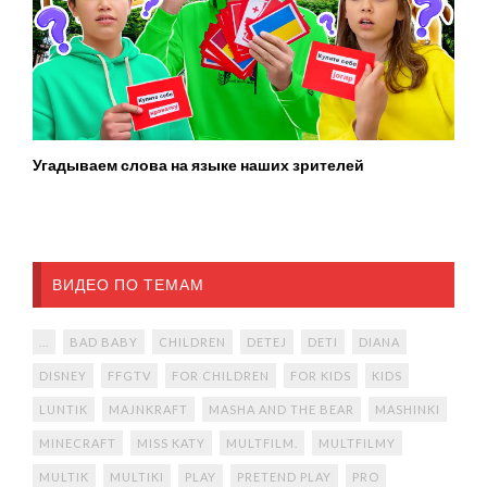
Угадываем слова на языке наших зрителей
ВИДЕО ПО ТЕМАМ
...
BAD BABY
CHILDREN
DETEJ
DETI
DIANA
DISNEY
FFGTV
FOR CHILDREN
FOR KIDS
KIDS
LUNTIK
MAJNKRAFT
MASHA AND THE BEAR
MASHINKI
MINECRAFT
MISS KATY
MULTFILM.
MULTFILMY
MULTIK
MULTIKI
PLAY
PRETEND PLAY
PRO