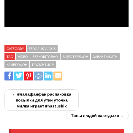
CATEGORY
FEDORUK VLOGS
TAG
VIDEO
БЕЗКОШТОВНО
ВІДЕОТЕЛЕФОН
ЗАВАНТАЖИТИ
КАМЕРОФОН
ПОДІЛИТИСЯ
← #лалафанфан распаковка
посылки для утки уточка
милка играет #nastushik
Типы людей на отдыхе →