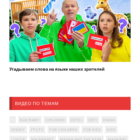
Угадываем слова на языке наших зрителей
ВИДЕО ПО ТЕМАМ
...
BAD BABY
CHILDREN
DETEJ
DETI
DIANA
DISNEY
FFGTV
FOR CHILDREN
FOR KIDS
KIDS
LUNTIK
MAJNKRAFT
MASHA AND THE BEAR
MASHINKI