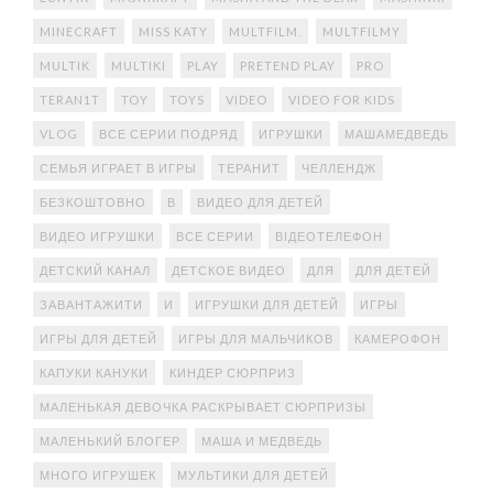
MINECRAFT
MISS KATY
MULTFILM.
MULTFILMY
MULTIK
MULTIKI
PLAY
PRETEND PLAY
PRO
TERAN1T
TOY
TOYS
VIDEO
VIDEO FOR KIDS
VLOG
ВСЕ СЕРИИ ПОДРЯД
ИГРУШКИ
МАШАМЕДВЕДЬ
СЕМЬЯ ИГРАЕТ В ИГРЫ
ТЕРАНИТ
ЧЕЛЛЕНДЖ
БЕЗКОШТОВНО
В
ВИДЕО ДЛЯ ДЕТЕЙ
ВИДЕО ИГРУШКИ
ВСЕ СЕРИИ
ВІДЕОТЕЛЕФОН
ДЕТСКИЙ КАНАЛ
ДЕТСКОЕ ВИДЕО
ДЛЯ
ДЛЯ ДЕТЕЙ
ЗАВАНТАЖИТИ
И
ИГРУШКИ ДЛЯ ДЕТЕЙ
ИГРЫ
ИГРЫ ДЛЯ ДЕТЕЙ
ИГРЫ ДЛЯ МАЛЬЧИКОВ
КАМЕРОФОН
КАПУКИ КАНУКИ
КИНДЕР СЮРПРИЗ
МАЛЕНЬКАЯ ДЕВОЧКА РАСКРЫВАЕТ СЮРПРИЗЫ
МАЛЕНЬКИЙ БЛОГЕР
МАША И МЕДВЕДЬ
МНОГО ИГРУШЕК
МУЛЬТИКИ ДЛЯ ДЕТЕЙ