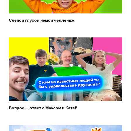
Слепой глухой немой челлендж
Вопрос — ответ с Максом и Катей