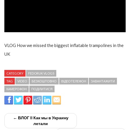
VLOG How we missed the biggest inflatable trampolines in the
UK
CATEGORY
FEDORUK VLOGS
TAG
VIDEO
БЕЗКОШТОВНО
ВІДЕОТЕЛЕФОН
ЗАВАНТАЖИТИ
КАМЕРОФОН
ПОДІЛИТИСЯ
← ВЛОГ II Как мы в Украину
летали