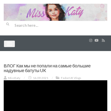
ВЛОГ Как мы не попали на самые большие
надувные батуты UK
MissKaty
/
16.09.2021
/
FedorUK Vlogs