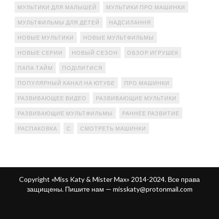
МУЛЬТИКИ ДЛЯ МАЛЫШЕЙ
МУЛЬТИКИ ПРО МАШИНКИ
МУЛЬТФИЛЬМЫ ДЛЯ ДЕТЕЙ
НАДСИЛАННЯ
НОВЫЕ МУЛЬТИКИ
НОВЫЕ МУЛЬТФИЛЬМЫ
НОВЫЕ СЕРИИ
НОВЫЙ СЕЗОН
ОБЗОР ИГРУШЕК
ПАПА ТАЙМ
ПОДІЛИТИСЯ
ПОПУЛЯРНЫЙ КАНАЛ НА ЮТУБЕ
ПРО МАШИНКИ
РАЗВИВАЮЩЕЕ ВИДЕО
РАЗВИВАЮЩИЕ МУЛЬТИКИ
РАЗВИВАЮЩИЕ МУЛЬТФИЛЬМЫ
РАННЕЕ РАЗВИТИЕ
РАСПАКОВКА
С
СМОТРЕТЬ МАШИНКИ
Copyright «Miss Katy & Mister Max» 2014-2024. Все права
защищены. Пишите нам —
misskaty@protonmail.com