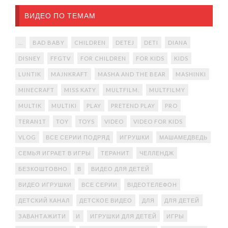
ВИДЕО ПО ТЕМАМ
...
BAD BABY
CHILDREN
DETEJ
DETI
DIANA
DISNEY
FFGTV
FOR CHILDREN
FOR KIDS
KIDS
LUNTIK
MAJNKRAFT
MASHA AND THE BEAR
MASHINKI
MINECRAFT
MISS KATY
MULTFILM.
MULTFILMY
MULTIK
MULTIKI
PLAY
PRETEND PLAY
PRO
TERAN1T
TOY
TOYS
VIDEO
VIDEO FOR KIDS
VLOG
ВСЕ СЕРИИ ПОДРЯД
ИГРУШКИ
МАШАМЕДВЕДЬ
СЕМЬЯ ИГРАЕТ В ИГРЫ
ТЕРАНИТ
ЧЕЛЛЕНДЖ
БЕЗКОШТОВНО
В
ВИДЕО ДЛЯ ДЕТЕЙ
ВИДЕО ИГРУШКИ
ВСЕ СЕРИИ
ВІДЕОТЕЛЕФОН
ДЕТСКИЙ КАНАЛ
ДЕТСКОЕ ВИДЕО
ДЛЯ
ДЛЯ ДЕТЕЙ
ЗАВАНТАЖИТИ
И
ИГРУШКИ ДЛЯ ДЕТЕЙ
ИГРЫ