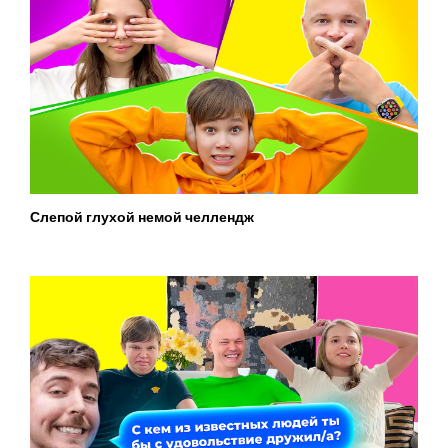
Слепой глухой немой челлендж