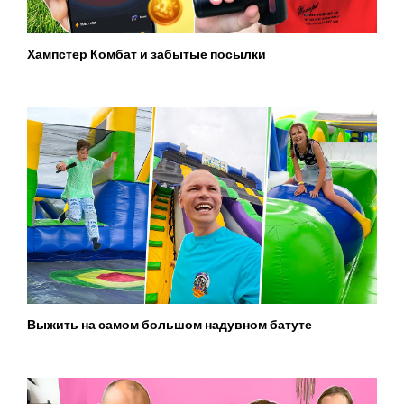
Хампстер Комбат и забытые посылки
Выжить на самом большом надувном батуте