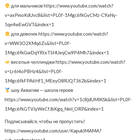
для мальчиков https://www.youtube.com/watch?
v=axPmoKdUvc8&list=PL0f-1Mgc6fkGvCMz-C9aNy-
5qe4wEwGVT&index=1
для девочек https://www.youtube.com/watch?
v=WW3O2KMq6Zs&list=PL0f-
1Mgc6fkGwDqYRtxTSHUeqCw9P4Mh7&index=1
веселые челленджи https://www.youtube.com/watch?
v=Lr6l4oPBHz4&list=PL0f-
1Mgc6fkFPA6Hf1_MEeyO8RJQ7362b&index=1
шоу Акватим — школа героев
https://www.youtube.com/watch?v=1c8jdUMlKSk&list=PL0f-
1Mgc6fkGTVJyWeCfJbKgq_Nml_ORP&index=1
Подписывайся, чтобы не пропустить!
https://www.youtube.com/user/KapukiMAMA?