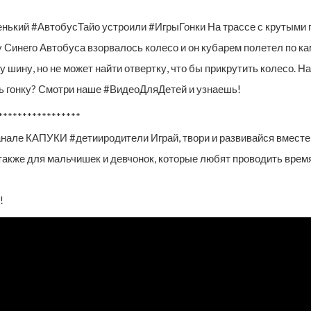
енький #АвтобусТайо устроили #ИгрыГонки На трассе с крутыми
 у Синего Автобуса взорвалось колесо и он кубарем полетел по к
 шину, но не может найти отвертку, что бы прикрутить колесо. 
ть гонку? Смотри наше #ВидеоДляДетей и узнаешь!
*****************
нале КАПУКИ #детииродители Играй, твори и развивайся вместе с
а также для мальчишек и девчонок, которые любят проводить вре
!