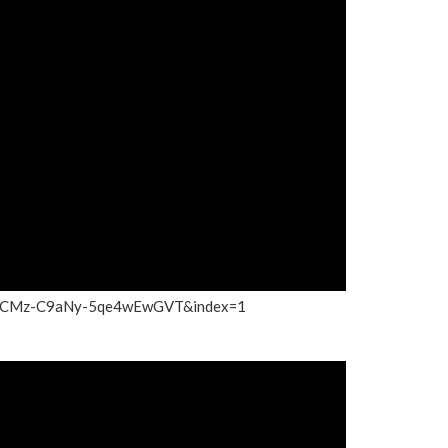
kGvCMz-C9aNy-5qe4wEwGVT&index=1