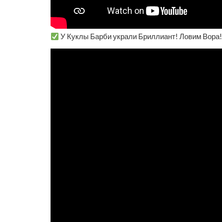
У Куклы Барби украли Бриллиант! Ловим Вора