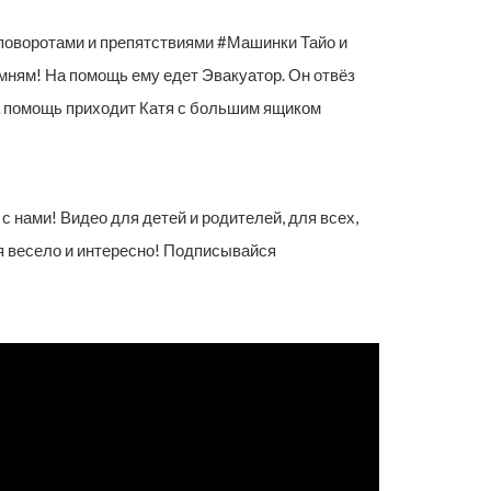
 поворотами и препятствиями #Машинки Тайо и
амням! На помощь ему едет Эвакуатор. Он отвёз
На помощь приходит Катя с большим ящиком
 нами! Видео для детей и родителей, для всех,
мя весело и интересно! Подписывайся