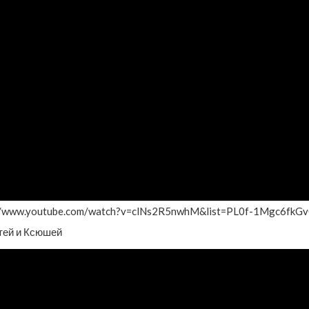
s://www.youtube.com/watch?v=clNs2R5nwhM&list=PL0f-1Mgc6f
тей и Ксюшей