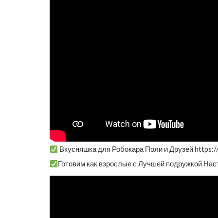
Вкусняшка для Робокара Поли и Друзей http
Готовим как взрослые с Лучшей подружкой Нас