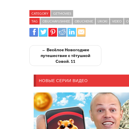
CATEGORY
GETMOVIES
TAG
OBUCHAYUSHHEE
OBUCHENIE
UROKI
VIDEO
С
← Весёлое Новогоднее
путешествие с тётушкой
Совой. 11
НОВЫЕ СЕРИИ ВИДЕО