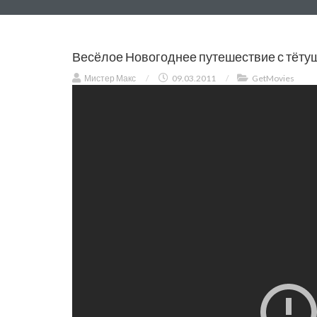
Весёлое Новогоднее путешествие с тётуш
Мистер Макс
/
09.03.2011
/
GetMovies