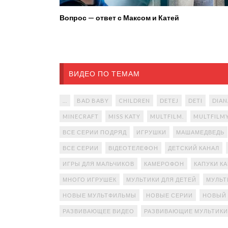
Вопрос — ответ с Максом и Катей
ВИДЕО ПО ТЕМАМ
...
BAD BABY
CHILDREN
DETEJ
DETI
DIAN
MINECRAFT
MISS KATY
MULTFILM.
MULTFILM
ВСЕ СЕРИИ ПОДРЯД
ИГРУШКИ
МАШАМЕДВЕДЬ
ВСЕ СЕРИИ
ВІДЕОТЕЛЕФОН
ДЕТСКИЙ КАНАЛ
ИГРЫ ДЛЯ МАЛЬЧИКОВ
КАМЕРОФОН
КАПУКИ К
МНОГО ИГРУШЕК
МУЛЬТИКИ ДЛЯ ДЕТЕЙ
МУЛЬТ
НОВЫЕ МУЛЬТФИЛЬМЫ
НОВЫЕ СЕРИИ
НОВЫЙ
РАЗВИВАЮЩЕЕ ВИДЕО
РАЗВИВАЮЩИЕ МУЛЬТИКИ