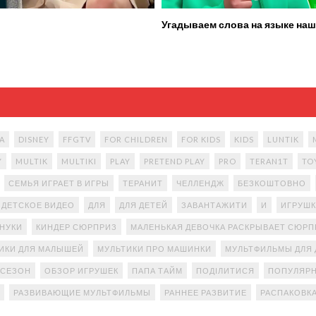
Угадываем слова на языке наш
A
DISNEY
FFGTV
FOR CHILDREN
FOR KIDS
KIDS
LUNTIK
Y
MULTIK
MULTIKI
PLAY
PRETEND PLAY
PRO
TERAN1T
TO
СЕМЬЯ ИГРАЕТ В ИГРЫ
ТЕРАНИТ
ЧЕЛЛЕНДЖ
БЕЗКОШТОВНО
ДЕТСКОЕ ВИДЕО
ДЛЯ
ДЛЯ ДЕТЕЙ
ЗАВАНТАЖИТИ
И
ИГРУШК
АНУКИ
КИНДЕР СЮРПРИЗ
МАЛЕНЬКАЯ ДЕВОЧКА РАСКРЫВАЕТ СЮР
ИКИ ДЛЯ МАЛЫШЕЙ
МУЛЬТИКИ ПРО МАШИНКИ
МУЛЬТФИЛЬМЫ ДЛЯ 
 СЕЗОН
ОБЗОР ИГРУШЕК
ПАПА ТАЙМ
ПОДІЛИТИСЯ
ПОПУЛЯРН
РАЗВИВАЮЩИЕ МУЛЬТФИЛЬМЫ
РАННЕЕ РАЗВИТИЕ
РАСПАКОВК