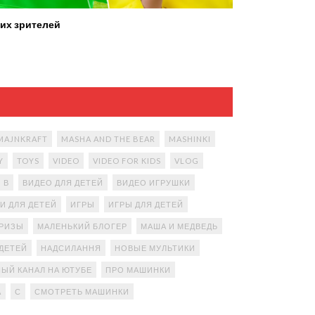
их зрителей
MAJNKRAFT
MASHA AND THE BEAR
MASHINKI
Y
TOYS
VIDEO
VIDEO FOR KIDS
VLOG
В
ВИДЕО ДЛЯ ДЕТЕЙ
ВИДЕО ИГРУШКИ
И ДЛЯ ДЕТЕЙ
ИГРЫ
ИГРЫ ДЛЯ ДЕТЕЙ
ПРИЗЫ
МАЛЕНЬКИЙ БЛОГЕР
МАША И МЕДВЕДЬ
ДЕТЕЙ
НАДСИЛАННЯ
НОВЫЕ МУЛЬТИКИ
ЫЙ КАНАЛ НА ЮТУБЕ
ПРО МАШИНКИ
А
С
СМОТРЕТЬ МАШИНКИ