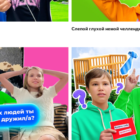
Слепой глухой немой челленд