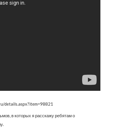
ru/details.aspx?item=98821
ьмов, в которых я расскажу ребятам о
у.