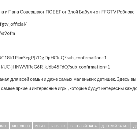
а и Папа Совершают ПОБЕГ от Злой Бабули от FFGTV Роблокс
tv_official/
/As9ofm
/UC18k1PkmSegPj7DgDpHCk-Q?sub_confirmation=1
nnel/UC-jHNWViReG6R_kJ6b45FdQ?sub_confirmation=1
канал для всей семьи и даже самых маленьких детишек. Здесь 
ь самые яркие и интересные игры, которые будут интересны кажд
NNEL
KIDS VIDEO
POBEG
ROBLOX
ВЕСЕЛЫЙ ПАПА
ДЕТСКИЙ КАНАЛ
Д