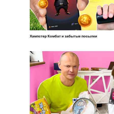
Хампстер Комбат и забытые посылки