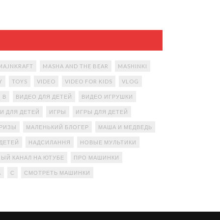
MAJNKRAFT
MASHA AND THE BEAR
MASHINKI
Y
TOYS
VIDEO
VIDEO FOR KIDS
VLOG
В
ВИДЕО ДЛЯ ДЕТЕЙ
ВИДЕО ИГРУШКИ
И ДЛЯ ДЕТЕЙ
ИГРЫ
ИГРЫ ДЛЯ ДЕТЕЙ
ПРИЗЫ
МАЛЕНЬКИЙ БЛОГЕР
МАША И МЕДВЕДЬ
ДЕТЕЙ
НАДСИЛАННЯ
НОВЫЕ МУЛЬТИКИ
ЫЙ КАНАЛ НА ЮТУБЕ
ПРО МАШИНКИ
А
С
СМОТРЕТЬ МАШИНКИ