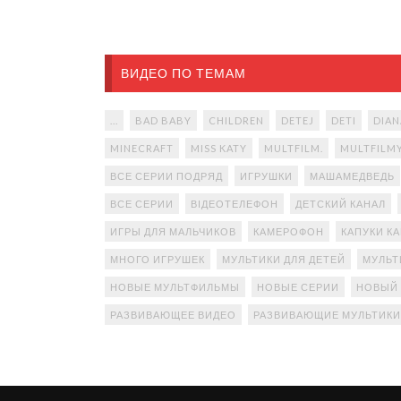
ВИДЕО ПО ТЕМАМ
...
BAD BABY
CHILDREN
DETEJ
DETI
DIAN
MINECRAFT
MISS KATY
MULTFILM.
MULTFILM
ВСЕ СЕРИИ ПОДРЯД
ИГРУШКИ
МАШАМЕДВЕДЬ
ВСЕ СЕРИИ
ВІДЕОТЕЛЕФОН
ДЕТСКИЙ КАНАЛ
ИГРЫ ДЛЯ МАЛЬЧИКОВ
КАМЕРОФОН
КАПУКИ К
МНОГО ИГРУШЕК
МУЛЬТИКИ ДЛЯ ДЕТЕЙ
МУЛЬТ
НОВЫЕ МУЛЬТФИЛЬМЫ
НОВЫЕ СЕРИИ
НОВЫЙ
РАЗВИВАЮЩЕЕ ВИДЕО
РАЗВИВАЮЩИЕ МУЛЬТИКИ