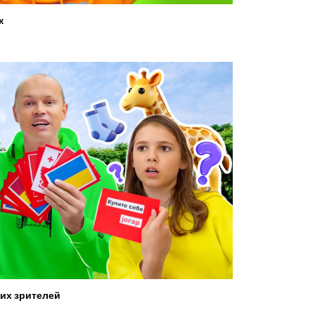
ж
их зрителей