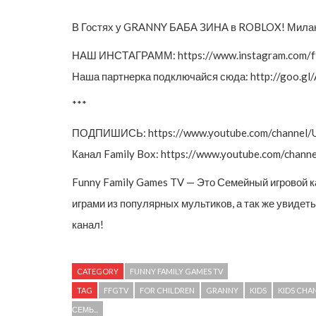
В Гостях у GRANNY БАБА ЗИНА в ROBLOX! Милан
НАШ ИНСТАГРАММ: https://www.instagram.com/ffg
Наша партнерка подключайся сюда: http://goo.gl
***
ПОДПИШИСЬ: https://www.youtube.com/channel
Канал Family Box: https://www.youtube.com/cha
Funny Family Games TV — Это Семейный игровой 
играми из популярных мультиков, а так же увидет
канал!
CATEGORY
FUNNY FAMILY GAMES TV
TAG
FFGTV
FOR CHILDREN
GRANNY
KIDS
KIDS CHA
СЕМЬ...