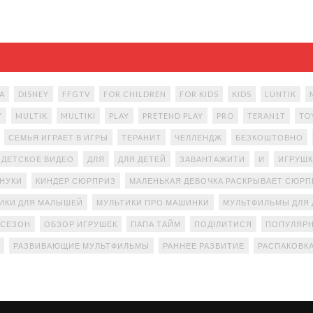
A
DISNEY
FFGTV
FOR CHILDREN
FOR KIDS
KIDS
LUNTIK
Y
MULTIK
MULTIKI
PLAY
PRETEND PLAY
PRO
TERAN1T
TO
СЕМЬЯ ИГРАЕТ В ИГРЫ
ТЕРАНИТ
ЧЕЛЛЕНДЖ
БЕЗКОШТОВНО
ДЕТСКОЕ ВИДЕО
ДЛЯ
ДЛЯ ДЕТЕЙ
ЗАВАНТАЖИТИ
И
ИГРУШК
АНУКИ
КИНДЕР СЮРПРИЗ
МАЛЕНЬКАЯ ДЕВОЧКА РАСКРЫВАЕТ СЮР
ИКИ ДЛЯ МАЛЫШЕЙ
МУЛЬТИКИ ПРО МАШИНКИ
МУЛЬТФИЛЬМЫ ДЛЯ 
 СЕЗОН
ОБЗОР ИГРУШЕК
ПАПА ТАЙМ
ПОДІЛИТИСЯ
ПОПУЛЯРН
РАЗВИВАЮЩИЕ МУЛЬТФИЛЬМЫ
РАННЕЕ РАЗВИТИЕ
РАСПАКОВК