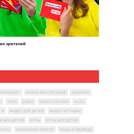
их зрителей
MAJNKRAFT
MASHA AND THE BEAR
MASHINKI
Y
TOYS
VIDEO
VIDEO FOR KIDS
VLOG
В
ВИДЕО ДЛЯ ДЕТЕЙ
ВИДЕО ИГРУШКИ
И ДЛЯ ДЕТЕЙ
ИГРЫ
ИГРЫ ДЛЯ ДЕТЕЙ
ПРИЗЫ
МАЛЕНЬКИЙ БЛОГЕР
МАША И МЕДВЕДЬ