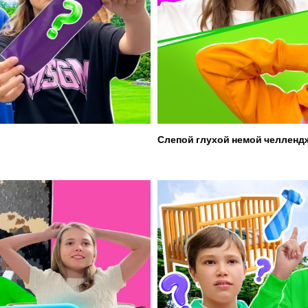
Слепой глухой немой челленд