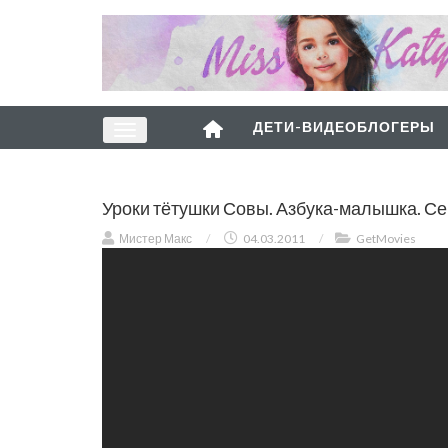
ДЕТИ-ВИДЕОБЛОГЕРЫ
Уроки тётушки Совы. Азбука-малышка. Се
Мистер Макс
/
04.03.2011
/
GetMovies