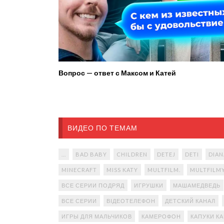
Вопрос — ответ с Максом и Катей
ВИДЕО ПО ТЕМАМ
...
BAD BABY
CHILDREN
DETEJ
DETI
DIAN
MINECRAFT
MISS KATY
MULTFILM.
MULTFILM
ВСЕ СЕРИИ ПОДРЯД
ИГРУШКИ
МАШАМЕДВЕДЬ
ВСЕ СЕРИИ
ВІДЕОТЕЛЕФОН
ДЕТСКИЙ КАНАЛ
ИГРЫ ДЛЯ МАЛЬЧИКОВ
КАМЕРОФОН
КАПУКИ К