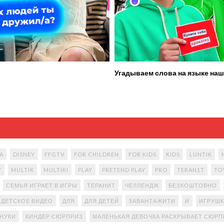
Угадываем слова на языке наш
A
DISNEY
FFGTV
FOR CHILDREN
FOR KIDS
KIDS
LUNTIK
Y
MULTIK
MULTIKI
PLAY
PRETEND PLAY
PRO
TERAN1T
TO
СЕМЬЯ ИГРАЕТ В ИГРЫ
ТЕРАНИТ
ЧЕЛЛЕНДЖ
БЕЗКОШТОВНО
ДЕТСКОЕ ВИДЕО
ДЛЯ
ДЛЯ ДЕТЕЙ
ЗАВАНТАЖИТИ
И
ИГРУШК
АНУКИ
КИНДЕР СЮРПРИЗ
МАЛЕНЬКАЯ ДЕВОЧКА РАСКРЫВАЕТ СЮР