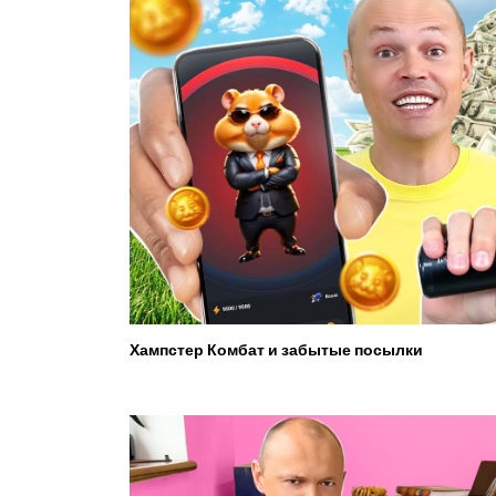
Хампстер Комбат и забытые посылки