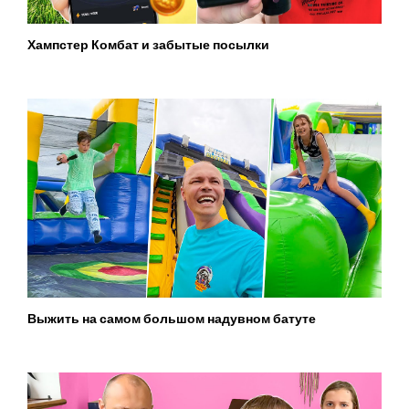
Хампстер Комбат и забытые посылки
Выжить на самом большом надувном батуте