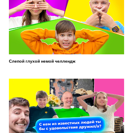
Слепой глухой немой челлендж