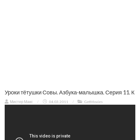
Уроки тётушки Совы. Азбука-малышка. Серия 11. К
Мистер Макс
/
04.03.2011
/
GetMovies