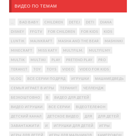
ВИДЕО ПО ТЕМАМ
...
BAD BABY
CHILDREN
DETEJ
DETI
DIANA
DISNEY
FFGTV
FOR CHILDREN
FOR KIDS
KIDS
LUNTIK
MAJNKRAFT
MASHA AND THE BEAR
MASHINKI
MINECRAFT
MISS KATY
MULTFILM.
MULTFILMY
MULTIK
MULTIKI
PLAY
PRETEND PLAY
PRO
TERAN1T
TOY
TOYS
VIDEO
VIDEO FOR KIDS
VLOG
ВСЕ СЕРИИ ПОДРЯД
ИГРУШКИ
МАШАМЕДВЕДЬ
СЕМЬЯ ИГРАЕТ В ИГРЫ
ТЕРАНИТ
ЧЕЛЛЕНДЖ
БЕЗКОШТОВНО
В
ВИДЕО ДЛЯ ДЕТЕЙ
ВИДЕО ИГРУШКИ
ВСЕ СЕРИИ
ВІДЕОТЕЛЕФОН
ДЕТСКИЙ КАНАЛ
ДЕТСКОЕ ВИДЕО
ДЛЯ
ДЛЯ ДЕТЕЙ
ЗАВАНТАЖИТИ
И
ИГРУШКИ ДЛЯ ДЕТЕЙ
ИГРЫ
ИГРЫ ДЛЯ ДЕТЕЙ
ИГРЫ ДЛЯ МАЛЬЧИКОВ
КАМЕРОФОН