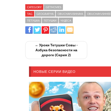
CATEGORY
GETMOVIES
TAG
GEOGRAFIYA
OBUCHAYUSHHAYA
OBUCHAYUSHHEE
ТЕТУШКА
ТЕТУШКИ
ЧУДЕСА
← Уроки Тетушки Совы -
Азбука безопасности на
дороге (Серия 2)
НОВЫЕ СЕРИИ ВИДЕО