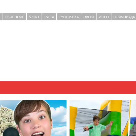
OBUCHENIE
SPORT
SVETA
TYOTUSHKA
UROKI
VIDEO
ОЛИМПИАДА