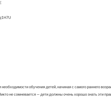
E
Vq1H7U
и необходимости обучения детей, начиная с самого раннего возр
 Никто не сомневается — дети должны очень хорошо знать эти пра