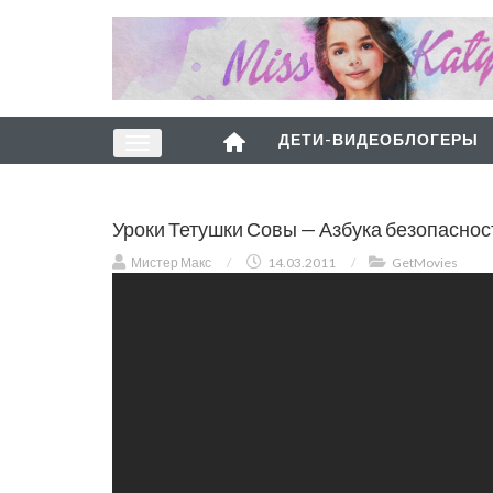
ДЕТИ-ВИДЕОБЛОГЕРЫ
Уроки Тетушки Совы — Азбука безопасност
Мистер Макс
/
14.03.2011
/
GetMovies