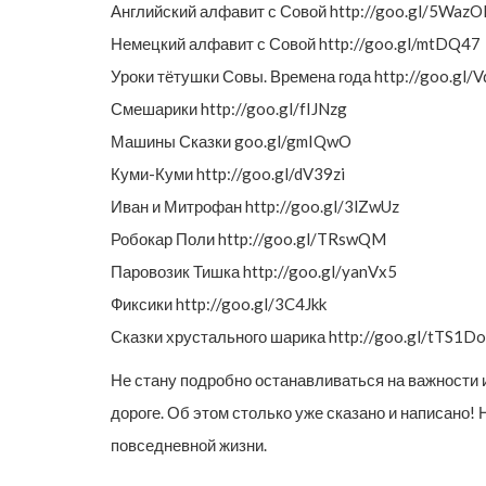
Английский алфавит с Совой http://goo.gl/5WazO
Немецкий алфавит с Совой http://goo.gl/mtDQ47
Уроки тётушки Совы. Времена года http://goo.gl/
Смешарики http://goo.gl/fIJNzg
Машины Сказки goo.gl/gmIQwO
Куми-Куми http://goo.gl/dV39zi
Иван и Митрофан http://goo.gl/3lZwUz
Робокар Поли http://goo.gl/TRswQM
Паровозик Тишка http://goo.gl/yanVx5
Фиксики http://goo.gl/3C4Jkk
Сказки хрустального шарика http://goo.gl/tTS1Do
Не стану подробно останавливаться на важности 
дороге. Об этом столько уже сказано и написано!
повседневной жизни.