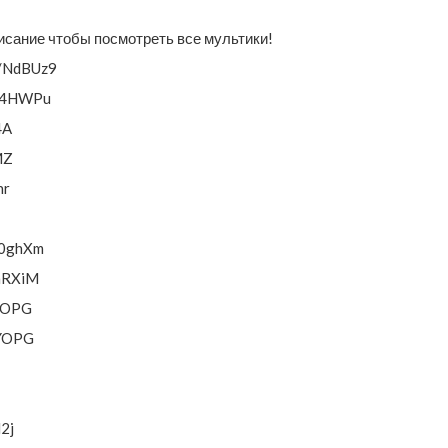
сание чтобы посмотреть все мультики!
l/NdBUz9
/74HWPu
4A
MZ
hr
20ghXm
VmRXiM
qYOPG
qYOPG
2j