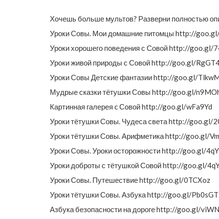
Хочешь больше мультов? Разверни полностью опи
Уроки Совы. Мои домашние питомцы http://goo.g
Уроки хорошего поведения с Совой http://goo.gl
Уроки живой природы с Совой http://goo.gl/RgGT
Уроки Совы Детские фантазии http://goo.gl/Tlkw
Мудрые сказки тётушки Совы http://goo.gl/n9MO
Картинная галерея c Совой http://goo.gl/wFa9Yd
Уроки тётушки Совы. Чудеса света http://goo.gl/
Уроки тётушки Совы. Арифметика http://goo.gl/
Уроки Совы. Уроки осторожности http://goo.gl/4
Уроки доброты с тётушкой Совой http://goo.gl/4
Уроки Совы. Путешествие http://goo.gl/0TCXoz
Уроки тётушки Совы. Азбука http://goo.gl/Pb0sGT
Азбука безопасности на дороге http://goo.gl/viWN