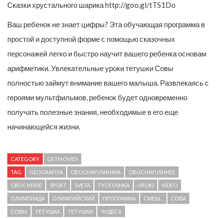
Сказки хрустального шарика http://goo.gl/tTS1Do
Ваш ребенок не знает цифры? Эта обучающая программа в
простой и доступной форме с помощью сказочных
персонажей легко и быстро научит вашего ребенка основам
арифметики. Увлекательные уроки тетушки Совы
полностью займут внимание вашего малыша. Развлекаясь с
героями мультфильмов, ребенок будет одновременно
получать полезные знания, необходимые в его еще
начинающейся жизни.
CATEGORY
GETMOVIES
TAG
GEOGRAFIYA
OBUCHAYUSHHAYA
OBUCHAYUSHHEE
OBUCHENIE
SPORT
SVETA
TYOTUSHKA
UROKI
VIDEO
ОЛИМПИАДА
ОЛИМПИЙСКИЙ
ПРОГРАММА
СМЕШ...
СОВА
СОВЫ
ТЕТУШКА
ТЕТУШКИ
ЧУДЕСА