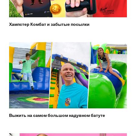
Хампстер Комбат и забытые посылки
Выжить на самом большом надувном батуте