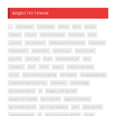
ВИДЕО ПО ТЕМАМ
...
BAD BABY
CHILDREN
DETEJ
DETI
DIANA
DISNEY
FFGTV
FOR CHILDREN
FOR KIDS
KIDS
LUNTIK
MAJNKRAFT
MASHA AND THE BEAR
MASHINKI
MINECRAFT
MISS KATY
MULTFILM.
MULTFILMY
MULTIK
MULTIKI
PLAY
PRETEND PLAY
PRO
TERAN1T
TOY
TOYS
VIDEO
VIDEO FOR KIDS
VLOG
ВСЕ СЕРИИ ПОДРЯД
ИГРУШКИ
МАШАМЕДВЕДЬ
СЕМЬЯ ИГРАЕТ В ИГРЫ
ТЕРАНИТ
ЧЕЛЛЕНДЖ
БЕЗКОШТОВНО
В
ВИДЕО ДЛЯ ДЕТЕЙ
ВИДЕО ИГРУШКИ
ВСЕ СЕРИИ
ВІДЕОТЕЛЕФОН
ДЕТСКИЙ КАНАЛ
ДЕТСКОЕ ВИДЕО
ДЛЯ
ДЛЯ ДЕТЕЙ
ЗАВАНТАЖИТИ
И
ИГРУШКИ ДЛЯ ДЕТЕЙ
ИГРЫ