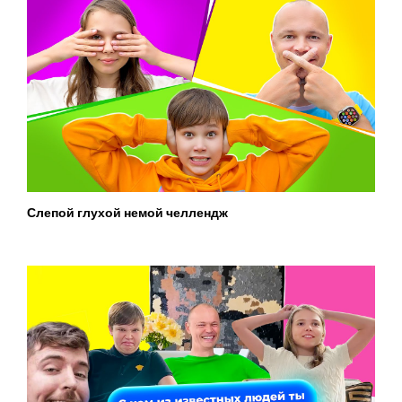
Слепой глухой немой челлендж