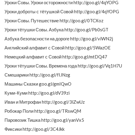
Уроки Совы. Уроки осторожности http://goo.gl/4qYOPG
Уроки доброты с тётушкой Совой http://goo.gl/4qYOPG
Уроки Совы. Путешествие http://goo.gl/0TCXoz
Уроки тётушки Совы. Азбука http://goo.gl/Pb0sGT
Азбука безопасности на дороге http://goo.gl/viWN2j
Английский алфавит с Совой http://goo.gl/5WazOE
Немецкий алфавит с Совой http://goo.gl/mtDQ47
Уроки тётушки Совы. Времена года http://goo.gl/Vq1H7U
Смешарики http://goo.gl/fIJNzg
Машины Сказки goo.gl/gmIQwO
Куми-Куми http://goo.gl/dV39zi
Иван и Митрофан http://goo.gl/3lZwUz
Робокар Поли http://goo.gl/TRswQM
Паровозик Тишка http://goo.gl/yanVx5
Фиксики http://goo.gl/3C4Jkk