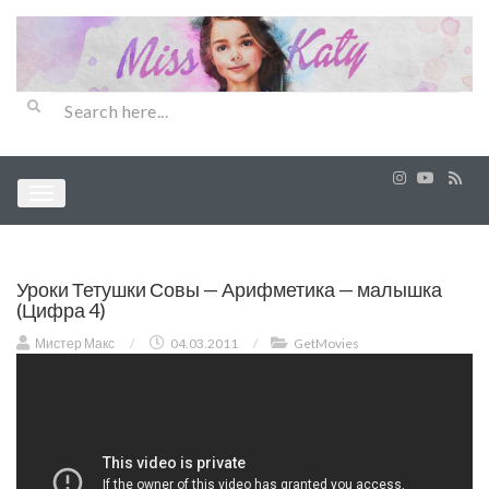
Уроки Тетушки Совы — Арифметика — малышка
(Цифра 4)
Мистер Макс
/
04.03.2011
/
GetMovies