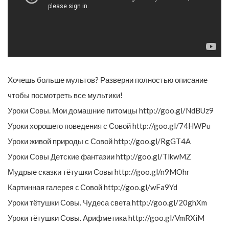
Хочешь больше мультов? Разверни полностью описание
чтобы посмотреть все мультики!
Уроки Совы. Мои домашние питомцы http://goo.gl/NdBUz9
Уроки хорошего поведения с Совой http://goo.gl/74HWPu
Уроки живой природы с Совой http://goo.gl/RgGT4A
Уроки Совы Детские фантазии http://goo.gl/TlkwMZ
Мудрые сказки тётушки Совы http://goo.gl/n9MOhr
Картинная галерея c Совой http://goo.gl/wFa9Yd
Уроки тётушки Совы. Чудеса света http://goo.gl/20ghXm
Уроки тётушки Совы. Арифметика http://goo.gl/VmRXiM