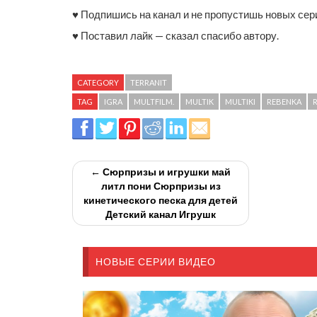
♥ Подпишись на канал и не пропустишь новых сер
♥ Поставил лайк — сказал спасибо автору.
CATEGORY
TERRANIT
TAG
IGRA
MULTFILM.
MULTIK
MULTIKI
REBENKA
← Сюрпризы и игрушки май
литл пони Сюрпризы из
кинетического песка для детей
Детский канал Игрушк
НОВЫЕ СЕРИИ ВИДЕО