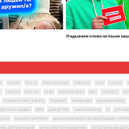
Угадываем слова на языке наш
A
DISNEY
FFGTV
FOR CHILDREN
FOR KIDS
KIDS
LUNTIK
Y
MULTIK
MULTIKI
PLAY
PRETEND PLAY
PRO
TERAN1T
TO
СЕМЬЯ ИГРАЕТ В ИГРЫ
ТЕРАНИТ
ЧЕЛЛЕНДЖ
БЕЗКОШТОВНО
ДЕТСКОЕ ВИДЕО
ДЛЯ
ДЛЯ ДЕТЕЙ
ЗАВАНТАЖИТИ
И
ИГРУШК
АНУКИ
КИНДЕР СЮРПРИЗ
МАЛЕНЬКАЯ ДЕВОЧКА РАСКРЫВАЕТ СЮР
ИКИ ДЛЯ МАЛЫШЕЙ
МУЛЬТИКИ ПРО МАШИНКИ
МУЛЬТФИЛЬМЫ ДЛЯ 