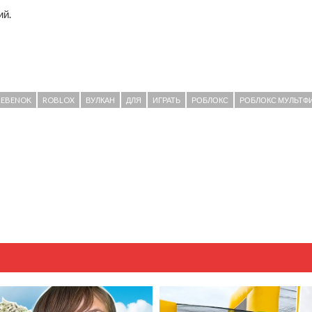
ий.
REBENOK
ROBLOX
ВУЛКАН
ДЛЯ
ИГРАТЬ
РОБЛОКС
РОБЛОКС МУЛЬТФ