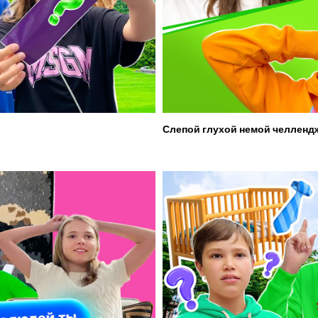
Слепой глухой немой челленд