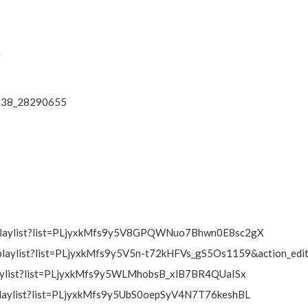
h
1338_28290655
playlist?list=PLjyxkMfs9y5V8GPQWNuo7Bhwn0E8sc2gX
laylist?list=PLjyxkMfs9y5V5n-t72kHFVs_gS5Os1159&action_edi
aylist?list=PLjyxkMfs9y5WLMhobsB_xlB7BR4QUaISx
laylist?list=PLjyxkMfs9y5UbS0oepSyV4N7T76keshBL