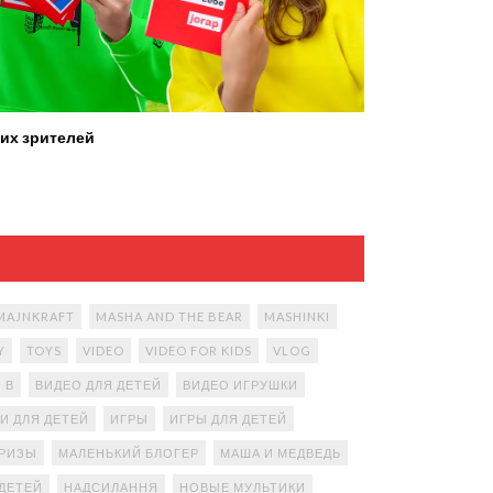
их зрителей
MAJNKRAFT
MASHA AND THE BEAR
MASHINKI
Y
TOYS
VIDEO
VIDEO FOR KIDS
VLOG
В
ВИДЕО ДЛЯ ДЕТЕЙ
ВИДЕО ИГРУШКИ
И ДЛЯ ДЕТЕЙ
ИГРЫ
ИГРЫ ДЛЯ ДЕТЕЙ
ПРИЗЫ
МАЛЕНЬКИЙ БЛОГЕР
МАША И МЕДВЕДЬ
ДЕТЕЙ
НАДСИЛАННЯ
НОВЫЕ МУЛЬТИКИ