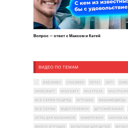
Вопрос — ответ с Максом и Катей
ВИДЕО ПО ТЕМАМ
...
BAD BABY
CHILDREN
DETEJ
DETI
DIAN
MINECRAFT
MISS KATY
MULTFILM.
MULTFILM
ВСЕ СЕРИИ ПОДРЯД
ИГРУШКИ
МАШАМЕДВЕДЬ
ВСЕ СЕРИИ
ВІДЕОТЕЛЕФОН
ДЕТСКИЙ КАНАЛ
ИГРЫ ДЛЯ МАЛЬЧИКОВ
КАМЕРОФОН
КАПУКИ К
МНОГО ИГРУШЕК
МУЛЬТИКИ ДЛЯ ДЕТЕЙ
МУЛЬТ