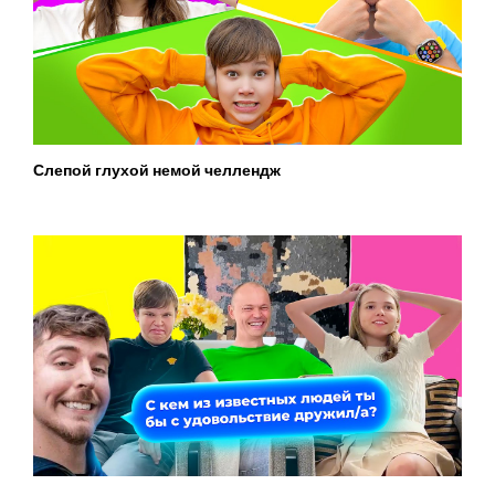
Слепой глухой немой челлендж