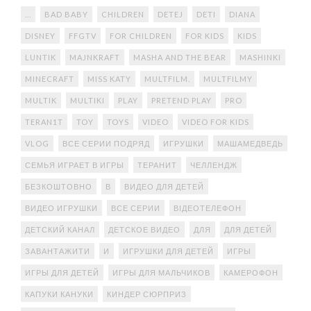
...
BAD BABY
CHILDREN
DETEJ
DETI
DIANA
DISNEY
FFGTV
FOR CHILDREN
FOR KIDS
KIDS
LUNTIK
MAJNKRAFT
MASHA AND THE BEAR
MASHINKI
MINECRAFT
MISS KATY
MULTFILM.
MULTFILMY
MULTIK
MULTIKI
PLAY
PRETEND PLAY
PRO
TERAN1T
TOY
TOYS
VIDEO
VIDEO FOR KIDS
VLOG
ВСЕ СЕРИИ ПОДРЯД
ИГРУШКИ
МАШАМЕДВЕДЬ
СЕМЬЯ ИГРАЕТ В ИГРЫ
ТЕРАНИТ
ЧЕЛЛЕНДЖ
БЕЗКОШТОВНО
В
ВИДЕО ДЛЯ ДЕТЕЙ
ВИДЕО ИГРУШКИ
ВСЕ СЕРИИ
ВІДЕОТЕЛЕФОН
ДЕТСКИЙ КАНАЛ
ДЕТСКОЕ ВИДЕО
ДЛЯ
ДЛЯ ДЕТЕЙ
ЗАВАНТАЖИТИ
И
ИГРУШКИ ДЛЯ ДЕТЕЙ
ИГРЫ
ИГРЫ ДЛЯ ДЕТЕЙ
ИГРЫ ДЛЯ МАЛЬЧИКОВ
КАМЕРОФОН
КАПУКИ КАНУКИ
КИНДЕР СЮРПРИЗ