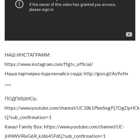
НАШ ИНСТАГРАММ:
https://www.instagram.com/ffgtv_official/
Наша партнерка подключайся сюда: http://goo.gl/As9ofm
***
ПОДПИШИСЬ:
https://www.youtube.com/channel/UC18k1PkmSegPj7DgDpHCk
Q?sub_confirmation=1
Канал Family Box: https://www.youtube.com/channel/UC-
jHNWViReG6R_kJ6b45FdQ?sub_confirmation=1