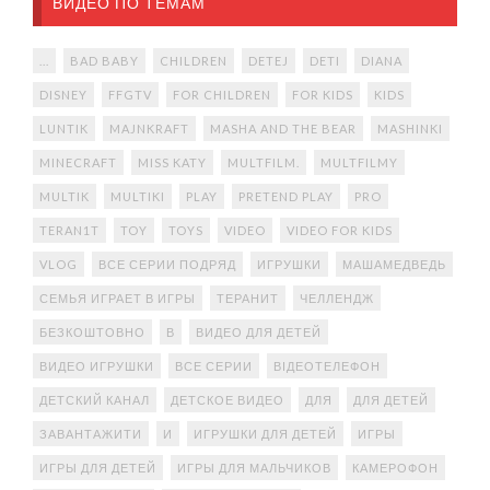
ВИДЕО ПО ТЕМАМ
...
BAD BABY
CHILDREN
DETEJ
DETI
DIANA
DISNEY
FFGTV
FOR CHILDREN
FOR KIDS
KIDS
LUNTIK
MAJNKRAFT
MASHA AND THE BEAR
MASHINKI
MINECRAFT
MISS KATY
MULTFILM.
MULTFILMY
MULTIK
MULTIKI
PLAY
PRETEND PLAY
PRO
TERAN1T
TOY
TOYS
VIDEO
VIDEO FOR KIDS
VLOG
ВСЕ СЕРИИ ПОДРЯД
ИГРУШКИ
МАШАМЕДВЕДЬ
СЕМЬЯ ИГРАЕТ В ИГРЫ
ТЕРАНИТ
ЧЕЛЛЕНДЖ
БЕЗКОШТОВНО
В
ВИДЕО ДЛЯ ДЕТЕЙ
ВИДЕО ИГРУШКИ
ВСЕ СЕРИИ
ВІДЕОТЕЛЕФОН
ДЕТСКИЙ КАНАЛ
ДЕТСКОЕ ВИДЕО
ДЛЯ
ДЛЯ ДЕТЕЙ
ЗАВАНТАЖИТИ
И
ИГРУШКИ ДЛЯ ДЕТЕЙ
ИГРЫ
ИГРЫ ДЛЯ ДЕТЕЙ
ИГРЫ ДЛЯ МАЛЬЧИКОВ
КАМЕРОФОН