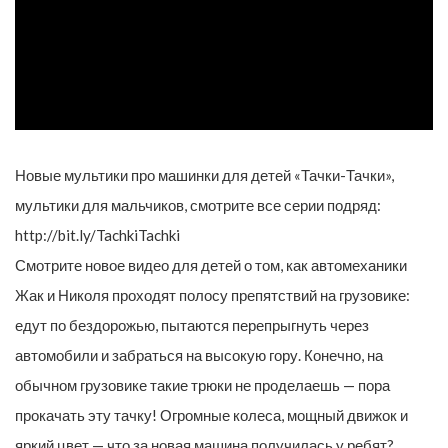
Новые мультики про машинки для детей «Тачки-Тачки»,
мультики для мальчиков, смотрите все серии подряд:
http://bit.ly/TachkiTachki
Смотрите новое видео для детей о том, как автомеханики
Жак и Николя проходят полосу препятствий на грузовике:
едут по бездорожью, пытаются перепрыгнуть через
автомобили и забраться на высокую гору. Конечно, на
обычном грузовике такие трюки не проделаешь — пора
прокачать эту тачку! Огромные колеса, мощный движок и
яркий цвет — что за новая машина получилась у ребят?