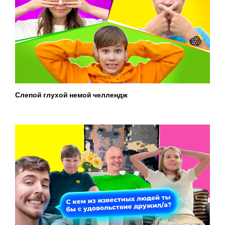
Слепой глухой немой челлендж