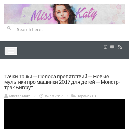
Тачки Тачки — Полоса препятствий — Новые
мультики про машинки 2017 для детей — Монстр-
трак Бигфут
Мистер Макс
/
06.10.2017
/
Теремок ТВ