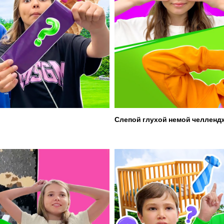
Слепой глухой немой челленд