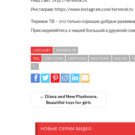
Инстаграм: https://www.instagram.com/teremok.tv
Теремок ТВ – это только хорошие добрые развив
Присоединяйтесь к нашей большой и дружной се
CATEGORY
ТЕРЕМОК ТВ
TAG
CAR TOONS
CARTOONS
MULTFILMY
MULTIKI
T
Т...
← Diana and New Playhouse,
Beautiful toys for girls
НОВЫЕ СЕРИИ ВИДЕО