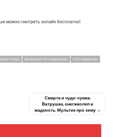
ые можно смотреть онлайн бесплатно!
АЧКИ ТАЧКИ
МУЛЬТИКИ ПРО МАШИНКИ
ПРО МАШИНКИ
Смарта и чудо-сумка.
Ватрушка, снегжколеп и
жадность. Мультик про зиму →