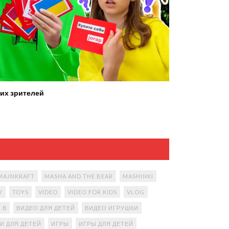
их зрителей
MAJNKRAFT
MASHA AND THE BEAR
MASHINKI
Y
TOYS
VIDEO
VIDEO FOR KIDS
VLOG
В
ВИДЕО ДЛЯ ДЕТЕЙ
ВИДЕО ИГРУШКИ
И ДЛЯ ДЕТЕЙ
ИГРЫ
ИГРЫ ДЛЯ ДЕТЕЙ