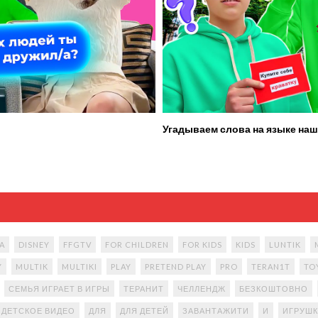
Угадываем слова на языке наш
A
DISNEY
FFGTV
FOR CHILDREN
FOR KIDS
KIDS
LUNTIK
Y
MULTIK
MULTIKI
PLAY
PRETEND PLAY
PRO
TERAN1T
TO
СЕМЬЯ ИГРАЕТ В ИГРЫ
ТЕРАНИТ
ЧЕЛЛЕНДЖ
БЕЗКОШТОВНО
ДЕТСКОЕ ВИДЕО
ДЛЯ
ДЛЯ ДЕТЕЙ
ЗАВАНТАЖИТИ
И
ИГРУШК