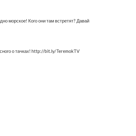
но морское! Кого они там встретят? Давай
го о тачках! http://bit.ly/TeremokTV