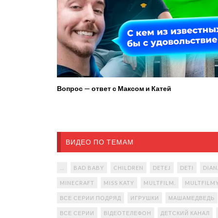
Вопрос — ответ с Максом и Катей
ВИДЕО ПО ТЕМАМ
...
BAD BABY
CHILDREN
DETEJ
DETI
DIAN
MINECRAFT
MISS KATY
MULTFILM.
MULTFILM
ВСЕ СЕРИИ ПОДРЯД
ИГРУШКИ
МАШАМЕДВЕДЬ
ВСЕ СЕРИИ
ВІДЕОТЕЛЕФОН
ДЕТСКИЙ КАНАЛ