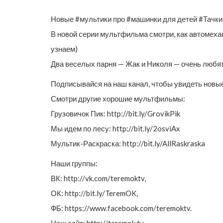
Новые #мультики про #машинки для детей #Тачки-Та
В новой серии мультфильма смотри, как автомеха
узнаем)
Два веселых парня — Жак и Николя — очень любят
Подписывайся на наш канал, чтобы увидеть новые 
Смотри другие хорошие мультфильмы:
Грузовичок Пик: http://bit.ly/GrovikPik
Мы идем по лесу: http://bit.ly/2osviAx
Мультик-Раскраска: http://bit.ly/AllRaskraska
Наши группы:
ВК: http://vk.com/teremoktv,
ОК: http://bit.ly/TeremOK,
ФБ: https://www.facebook.com/teremoktv.
Наш сайт: http://teremok.tv.