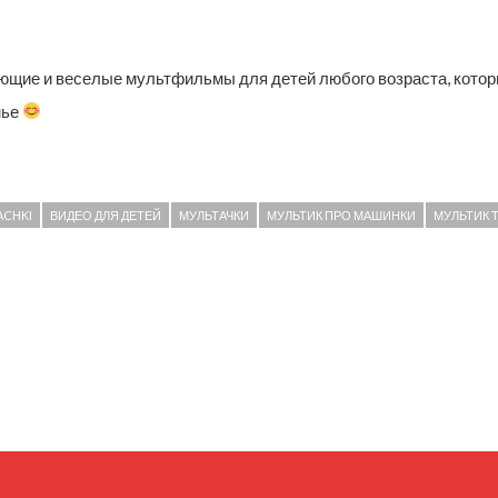
ающие и веселые мультфильмы для детей любого возраста, котор
мье
ACHKI
ВИДЕО ДЛЯ ДЕТЕЙ
МУЛЬТАЧКИ
МУЛЬТИК ПРО МАШИНКИ
МУЛЬТИК Т