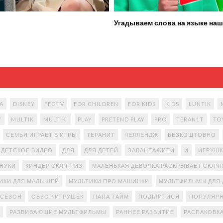
Угадываем слова на языке наш
A
DISNEY
FFGTV
FOR CHILDREN
FOR KIDS
KIDS
LUNTIK
Y
MULTIK
MULTIKI
PLAY
PRETEND PLAY
PRO
TERAN1T
TO
СЕМЬЯ ИГРАЕТ В ИГРЫ
ТЕРАНИТ
ЧЕЛЛЕНДЖ
БЕЗКОШТОВНО
ДЕТСКОЕ ВИДЕО
ДЛЯ
ДЛЯ ДЕТЕЙ
ЗАВАНТАЖИТИ
И
ИГРУШК
АНУКИ
КИНДЕР СЮРПРИЗ
МАЛЕНЬКАЯ ДЕВОЧКА РАСКРЫВАЕТ СЮР
ИКИ ДЛЯ МАЛЫШЕЙ
МУЛЬТИКИ ПРО МАШИНКИ
МУЛЬТФИЛЬМЫ ДЛЯ 
 СЕЗОН
ОБЗОР ИГРУШЕК
ПАПА ТАЙМ
ПОДІЛИТИСЯ
ПОПУЛЯРН
РАЗВИВАЮЩИЕ МУЛЬТФИЛЬМЫ
РАННЕЕ РАЗВИТИЕ
РАСПАКОВК