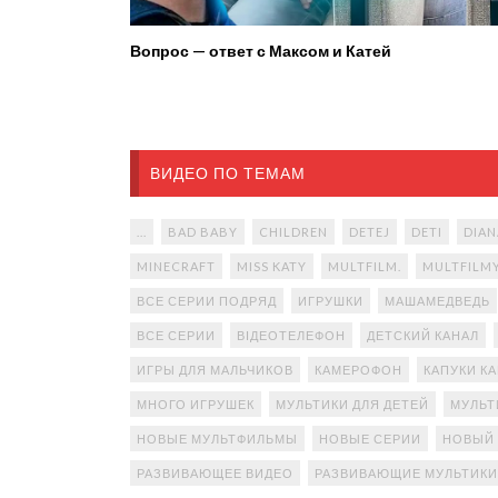
Вопрос — ответ с Максом и Катей
ВИДЕО ПО ТЕМАМ
...
BAD BABY
CHILDREN
DETEJ
DETI
DIAN
MINECRAFT
MISS KATY
MULTFILM.
MULTFILM
ВСЕ СЕРИИ ПОДРЯД
ИГРУШКИ
МАШАМЕДВЕДЬ
ВСЕ СЕРИИ
ВІДЕОТЕЛЕФОН
ДЕТСКИЙ КАНАЛ
ИГРЫ ДЛЯ МАЛЬЧИКОВ
КАМЕРОФОН
КАПУКИ К
МНОГО ИГРУШЕК
МУЛЬТИКИ ДЛЯ ДЕТЕЙ
МУЛЬТ
НОВЫЕ МУЛЬТФИЛЬМЫ
НОВЫЕ СЕРИИ
НОВЫЙ
РАЗВИВАЮЩЕЕ ВИДЕО
РАЗВИВАЮЩИЕ МУЛЬТИКИ