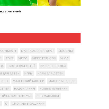
их зрителей
MAJNKRAFT
MASHA AND THE BEAR
MASHINKI
Y
TOYS
VIDEO
VIDEO FOR KIDS
VLOG
В
ВИДЕО ДЛЯ ДЕТЕЙ
ВИДЕО ИГРУШКИ
И ДЛЯ ДЕТЕЙ
ИГРЫ
ИГРЫ ДЛЯ ДЕТЕЙ
ПРИЗЫ
МАЛЕНЬКИЙ БЛОГЕР
МАША И МЕДВЕДЬ
ДЕТЕЙ
НАДСИЛАННЯ
НОВЫЕ МУЛЬТИКИ
ЫЙ КАНАЛ НА ЮТУБЕ
ПРО МАШИНКИ
А
С
СМОТРЕТЬ МАШИНКИ