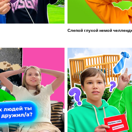
Слепой глухой немой челленд