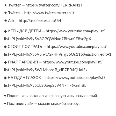
★ Twitter — https://twitter.com/TERRRAN1T
★ Twitch — http://www.twitch.tv/teran1t
★ Ask — http://ask.fm/teranit654
◆ ИГРЫ ДЛЯ ДЕТЕЙ — https://www.youtube.com/playlist?
list=PLjyxkMfs9y5V8GPQWNuo7Bhwn0E8sc2gX
◆ СТОИТ ПОИГРАТЬ — https://www.youtube.com/playlist?
list=PLjyxkMfs9y5V5n-t72kHFVs_gS5Os1159&action_edit=1
◆ FNAF ПАРОДИЯ — https://www.youtube.com/playlist?
list=PLjyxkMfs9y5WLMhobsB_xlB7BR4QUaISx
◆ НА ОДИН ГЛАЗОК — https://www.youtube.com/playlist?
list=PLjyxkMfs9y5UbS0oepSyV4N7T76keshBL
♥ Подпишись на канал и не пропустишь новых серий.
♥ Поставил лайк — сказал спасибо автору.