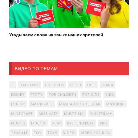
Угадываем слова на языке наших зрителей
ВИДЕО ПО ТЕМАМ
...
BAD BABY
CHILDREN
DETEJ
DETI
DIANA
DISNEY
FFGTV
FOR CHILDREN
FOR KIDS
KIDS
LUNTIK
MAJNKRAFT
MASHA AND THE BEAR
MASHINKI
MINECRAFT
MISS KATY
MULTFILM.
MULTFILMY
MULTIK
MULTIKI
PLAY
PRETEND PLAY
PRO
TERAN1T
TOY
TOYS
VIDEO
VIDEO FOR KIDS