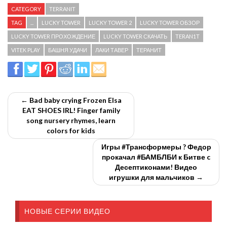
CATEGORY
TERRANIT
TAG
...
LUCKY TOWER
LUCKY TOWER 2
LUCKY TOWER ОБЗОР
LUCKY TOWER ПРОХОЖДЕНИЕ
LUCKY TOWER СКАЧАТЬ
TERAN1T
VITEK PLAY
БАШНЯ УДАЧИ
ЛАКИ ТАВЕР
ТЕРАНИТ
← Bad baby crying Frozen Elsa
EAT SHOES IRL! Finger family
song nursery rhymes, learn
colors for kids
Игры #Трансформеры ? Федор
прокачал #БАМБЛБИ к Битве c
Десептиконами! Видео
игрушки для мальчиков →
НОВЫЕ СЕРИИ ВИДЕО