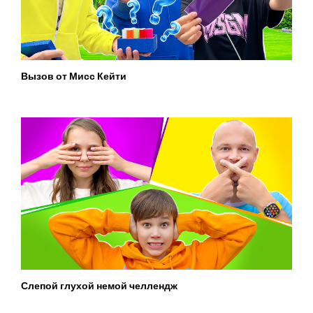
Вызов от Мисс Кейти
Слепой глухой немой челлендж