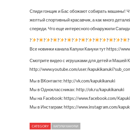
Спиди гонщик и Бас обожают собирать машины! Чт
желтый спортивный красавчик, а как много детале
спереди. Что еще интересного обнаружили Сапиди
?
?
?
?
?
?
?
?
?
?
?
?
?
?
?
Все новинки канала Капуки Кануки тут https://
Смотрите видео с игрушками для детей и Машей К
http://www.youtube.com/user/kapukikanuki?sub_con
Мы в ВКонтакте: http://vk.com/kapukikanuki
Мы в Одноклассниках: http://ok.ru/kapukikanuki
Мы на Facebook: https://www.facebook.com/Kapuk
Мы в Инстаграм: https://www.instagram.com/kapuki
CATEGORY
КАПУКИ КАНУКИ