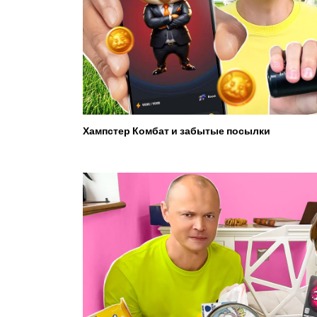
Хампстер Комбат и забытые посылки