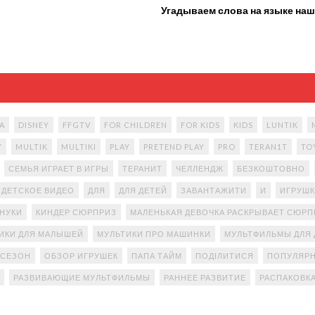
Угадываем слова на языке наш
A
DISNEY
FFGTV
FOR CHILDREN
FOR KIDS
KIDS
LUNTIK
Y
MULTIK
MULTIKI
PLAY
PRETEND PLAY
PRO
TERAN1T
TO
СЕМЬЯ ИГРАЕТ В ИГРЫ
ТЕРАНИТ
ЧЕЛЛЕНДЖ
БЕЗКОШТОВНО
ДЕТСКОЕ ВИДЕО
ДЛЯ
ДЛЯ ДЕТЕЙ
ЗАВАНТАЖИТИ
И
ИГРУШК
АНУКИ
КИНДЕР СЮРПРИЗ
МАЛЕНЬКАЯ ДЕВОЧКА РАСКРЫВАЕТ СЮР
ИКИ ДЛЯ МАЛЫШЕЙ
МУЛЬТИКИ ПРО МАШИНКИ
МУЛЬТФИЛЬМЫ ДЛЯ 
 СЕЗОН
ОБЗОР ИГРУШЕК
ПАПА ТАЙМ
ПОДІЛИТИСЯ
ПОПУЛЯРН
РАЗВИВАЮЩИЕ МУЛЬТФИЛЬМЫ
РАННЕЕ РАЗВИТИЕ
РАСПАКОВК