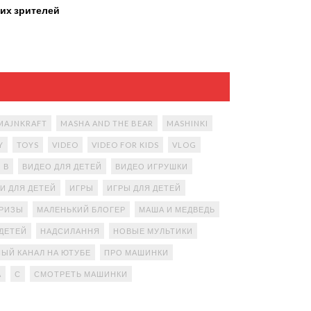
их зрителей
MAJNKRAFT
MASHA AND THE BEAR
MASHINKI
Y
TOYS
VIDEO
VIDEO FOR KIDS
VLOG
В
ВИДЕО ДЛЯ ДЕТЕЙ
ВИДЕО ИГРУШКИ
И ДЛЯ ДЕТЕЙ
ИГРЫ
ИГРЫ ДЛЯ ДЕТЕЙ
ПРИЗЫ
МАЛЕНЬКИЙ БЛОГЕР
МАША И МЕДВЕДЬ
ДЕТЕЙ
НАДСИЛАННЯ
НОВЫЕ МУЛЬТИКИ
ЫЙ КАНАЛ НА ЮТУБЕ
ПРО МАШИНКИ
А
С
СМОТРЕТЬ МАШИНКИ