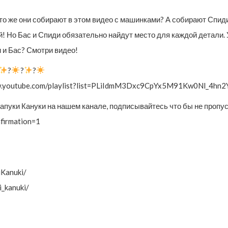
о же они собирают в этом видео с машинками? А собирают Спиди 
й! Но Бас и Спиди обязательно найдут место для каждой детали. 
 и Бас? Смотри видео!
?
?
?
www.youtube.com/playlist?list=PLiIdmM3Dxc9CpYx5M91Kw0Nl_4hn
апуки Кануки на нашем канале, подписывайтесь что бы не пропу
firmation=1
iKanuki/
_kanuki/