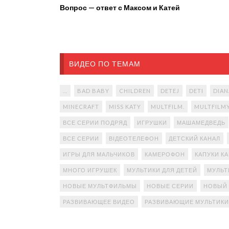
Вопрос — ответ с Максом и Катей
ВИДЕО ПО ТЕМАМ
...
BAD BABY
CHILDREN
DETEJ
DETI
DIAN
MINECRAFT
MISS KATY
MULTFILM.
MULTFILM
ВСЕ СЕРИИ ПОДРЯД
ИГРУШКИ
МАШАМЕДВЕДЬ
ВСЕ СЕРИИ
ВІДЕОТЕЛЕФОН
ДЕТСКИЙ КАНАЛ
ИГРЫ ДЛЯ МАЛЬЧИКОВ
КАМЕРОФОН
КАПУКИ К
МНОГО ИГРУШЕК
МУЛЬТИКИ ДЛЯ ДЕТЕЙ
МУЛЬТ
НОВЫЕ МУЛЬТФИЛЬМЫ
НОВЫЕ СЕРИИ
НОВЫЙ
РАЗВИВАЮЩЕЕ ВИДЕО
РАЗВИВАЮЩИЕ МУЛЬТИКИ