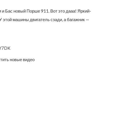
и Бас новый Порше 911. Вот это дааа! Яркий-
У этой машины двигатель сзади, а багажник —
2Y7DK
стить новые видео