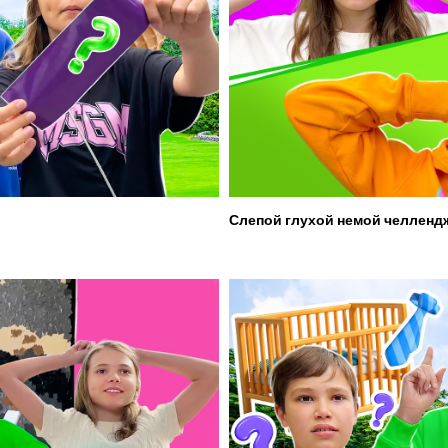
Слепой глухой немой челленд