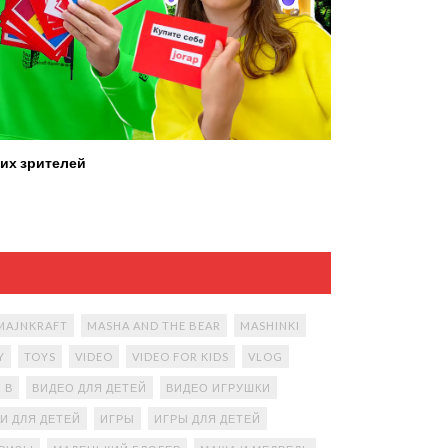
их зрителей
MAJNKRAFT
MASHA AND THE BEAR
MASHINKI
Y
TOYS
VIDEO
VIDEO FOR KIDS
VLOG
В
ВИДЕО ДЛЯ ДЕТЕЙ
ВИДЕО ИГРУШКИ
И ДЛЯ ДЕТЕЙ
ИГРЫ
ИГРЫ ДЛЯ ДЕТЕЙ