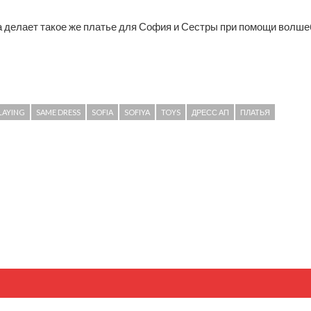
па делает такое же платье для София и Сестры при помощи волше
LAYING
SAME DRESS
SOFIA
SOFIYA
TOYS
ДРЕСС АП
ПЛАТЬЯ