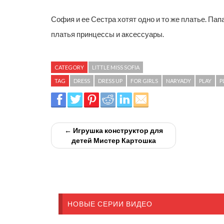
София и ее Сестра хотят одно и то же платье. Па
платья принцессы и аксессуары.
CATEGORY
LITTLE MISS SOFIA
TAG
DRESS
DRESS UP
FOR GIRLS
NARYADY
PLAY
P
← Игрушка конструктор для
детей Мистер Картошка
НОВЫЕ СЕРИИ ВИДЕО