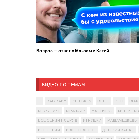
Вопрос — ответ с Максом и Катей
ВИДЕО ПО ТЕМАМ
...
BAD BABY
CHILDREN
DETEJ
DETI
DIAN
MINECRAFT
MISS KATY
MULTFILM.
MULTFILM
ВСЕ СЕРИИ ПОДРЯД
ИГРУШКИ
МАШАМЕДВЕДЬ
ВСЕ СЕРИИ
ВІДЕОТЕЛЕФОН
ДЕТСКИЙ КАНАЛ