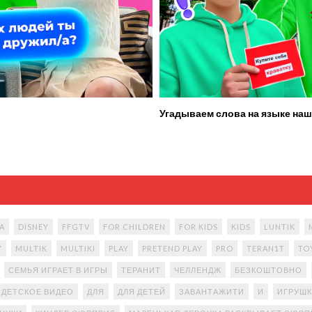
Угадываем слова на языке наш
A
DISNEY
FFGTV
FOR CHILDREN
FOR KIDS
KIDS
LUNTIK
Y
MULTIK
MULTIKI
PLAY
PRETEND PLAY
PRO
TERAN1T
TO
СЕМЬЯ ИГРАЕТ В ИГРЫ
ТЕРАНИТ
ЧЕЛЛЕНДЖ
БЕЗКОШТОВНО
ДЕТСКОЕ ВИДЕО
ДЛЯ
ДЛЯ ДЕТЕЙ
ЗАВАНТАЖИТИ
И
ИГРУШК