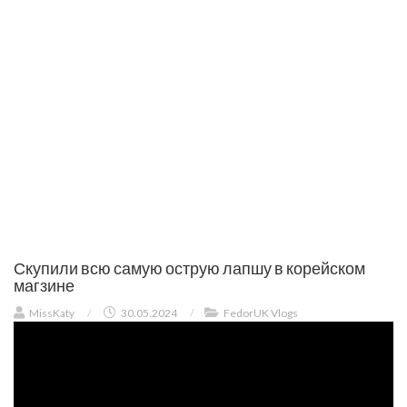
Скупили всю самую острую лапшу в корейском
магзине
MissKaty
/
30.05.2024
/
FedorUK Vlogs