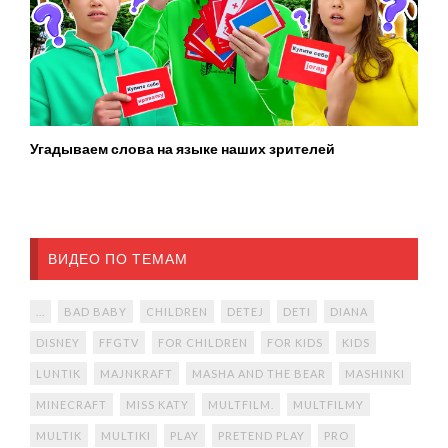
Угадываем слова на языке наших зрителей
ВИДЕО ПО ТЕМАМ
...
BAD BABY
CHILDREN
DETEJ
DETI
DIANA
DISNEY
FFGTV
FOR CHILDREN
FOR KIDS
KIDS
LUNTIK
MAJNKRAFT
MASHA AND THE BEAR
MASHINKI
MINECRAFT
MISS KATY
MULTFILM.
MULTFILMY
MULTIK
MULTIKI
PLAY
PRETEND PLAY
PRO