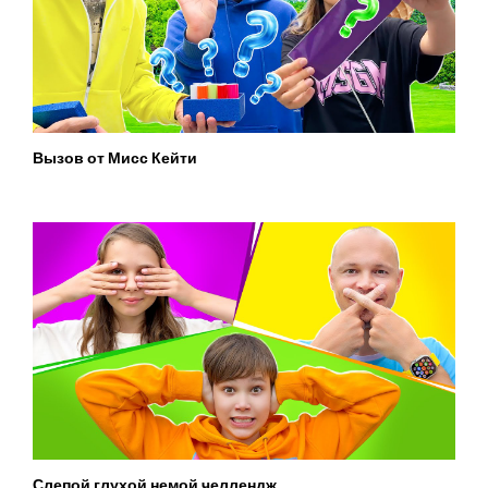
Вызов от Мисс Кейти
Слепой глухой немой челлендж