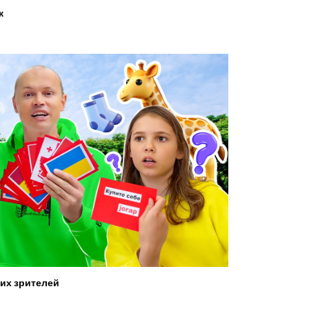
ж
их зрителей