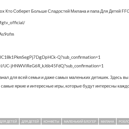
Кто Соберет Больше Сладостей Милана и папа Для Детей FF
tv_official/
/As9ofm
/UC18k1PkmSegPj7DgDpHCk-Q?sub_confirmation=1
nnel/UC-jHNWViReG6R_kJ6b45FdQ?sub_confirmation=1
канал для всей семьи и даже самых маленьких детишек. Здесь 
ь самые яркие и интересные игры, которые будут интересны кажд
ДЛЯ ДЕТЕЙ
ДЛЯ ДЕТЕЙ
КОНФЕТЫ
МАЛЕНЬКИЙ БЛОГЕР
МИЛАНА
РОБЛО