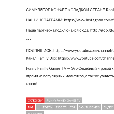
СИМУЛЯТОР КОНФЕТ в СЛАДКОЙ СТРАНЕ Roblox 
НАШ ИНСТАГРАММ: https://www.instagram.com/ffg
Наша партнерка подключайся сюда: http://goo.gl
***
ПОДПИШИСЬ: https://www.youtube.com/channel
Канал Family Box: https://www.youtube.com/cha
Funny Family Games TV — Это Семейный игровой 
играми из популярных мультиков, а так же увидет
канал!
CATEGORY
FUNNY FAMILY GAMES TV
TAG
...
FFGTV
FIDGET
TOP
YOUTUBE KIDS
ВИДЕО 