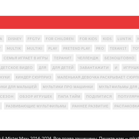
A
DISNEY
FFGTV
FOR CHILDREN
FOR KIDS
KIDS
LUNTIK
Y
MULTIK
MULTIKI
PLAY
PRETEND PLAY
PRO
TERAN1T
TO
СЕМЬЯ ИГРАЕТ В ИГРЫ
ТЕРАНИТ
ЧЕЛЛЕНДЖ
БЕЗКОШТОВНО
ДЕТСКОЕ ВИДЕО
ДЛЯ
ДЛЯ ДЕТЕЙ
ЗАВАНТАЖИТИ
И
ИГРУШК
АНУКИ
КИНДЕР СЮРПРИЗ
МАЛЕНЬКАЯ ДЕВОЧКА РАСКРЫВАЕТ СЮР
ИКИ ДЛЯ МАЛЫШЕЙ
МУЛЬТИКИ ПРО МАШИНКИ
МУЛЬТФИЛЬМЫ ДЛЯ 
 СЕЗОН
ОБЗОР ИГРУШЕК
ПАПА ТАЙМ
ПОДІЛИТИСЯ
ПОПУЛЯРН
РАЗВИВАЮЩИЕ МУЛЬТФИЛЬМЫ
РАННЕЕ РАЗВИТИЕ
РАСПАКОВК
ty & Mister Max» 2014-2024. Все права защищены. Пишите нам —
miss