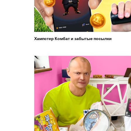
Хампстер Комбат и забытые посылки