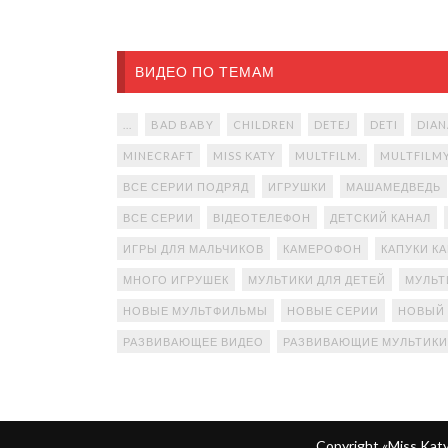
ВИДЕО ПО ТЕМАМ
...
BAD BABY
CHILDREN
DETEJ
DETI
DIAN
MINECRAFT
MISS KATY
MULTFILM.
MULTFILM
ВСЕ СЕРИИ ПОДРЯД
ИГРУШКИ
МАШАМЕДВЕДЬ
ВСЕ СЕРИИ
ВІДЕОТЕЛЕФОН
ДЕТСКИЙ КАНАЛ
ИГРЫ ДЛЯ МАЛЬЧИКОВ
КАМЕРОФОН
КАПУКИ К
МНОГО ИГРУШЕК
МУЛЬТИКИ ДЛЯ ДЕТЕЙ
МУЛЬТ
НОВЫЕ МУЛЬТФИЛЬМЫ
НОВЫЕ СЕРИИ
НОВЫЙ
РАЗВИВАЮЩЕЕ ВИДЕО
РАЗВИВАЮЩИЕ МУЛЬТИКИ
Copyright «Miss Ka