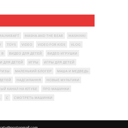
MAJNKRAFT
MASHA AND THE BEAR
MASHINKI
Y
TOYS
VIDEO
VIDEO FOR KIDS
VLOG
В
ВИДЕО ДЛЯ ДЕТЕЙ
ВИДЕО ИГРУШКИ
И ДЛЯ ДЕТЕЙ
ИГРЫ
ИГРЫ ДЛЯ ДЕТЕЙ
ПРИЗЫ
МАЛЕНЬКИЙ БЛОГЕР
МАША И МЕДВЕДЬ
ДЕТЕЙ
НАДСИЛАННЯ
НОВЫЕ МУЛЬТИКИ
ЫЙ КАНАЛ НА ЮТУБЕ
ПРО МАШИНКИ
А
С
СМОТРЕТЬ МАШИНКИ
katy@protonmail.com