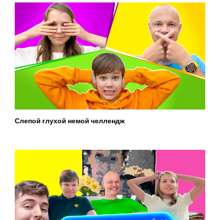
Слепой глухой немой челлендж