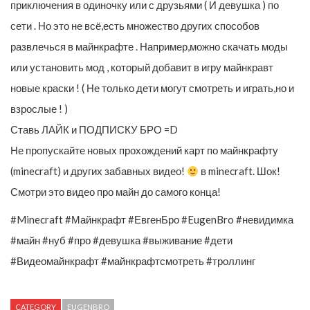
приключения в одиночку или с друзьями ( И девушка ) по
сети . Но это не всё,есть множество других способов
развлечься в майнкрафте . Например,можно скачать моды
или установить мод , который добавит в игру майнкравт
новые краски ! ( Не только дети могут смотреть и играть,но и
взрослые ! )
Ставь ЛАЙК и ПОДПИСКУ БРО =D
Не пропускайте новых прохождений карт по майнкрафту
(minecraft) и других забавных видео!
в minecraft. Шок!
Смотри это видео про майн до самого конца!
#Minecraft #Майнкрафт #ЕвгенБро #EugenBro #невидимка
#майн #нуб #про #девушка #выживание #дети
#Видеомайнкрафт #майнкрафтсмотреть #троллинг
CATEGORY
EUGENBRO