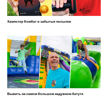
Хампстер Комбат и забытые посылки
Выжить на самом большом надувном батуте