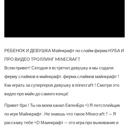
РЕБЕНОК И ДЕВУШКА Майнкрафт но слайм ферма НУБА И
ПРО ВИДЕО ТРОЛЛИНГ MINECRAFT
Всем привет! Сегодня я встретил девушку и мы содали
ферму слаймов в майнкрафт. ферма слаймов майнкрафт !
Как играть за супергероя девушку в minecraft ! Смотри это
видео про майн до самого конца!
Привет бро ! Ты на моем канал ЕвгенБро =) Я летсплейщик
по игре Майнкрафт . Не знаешь что такое Minecraft ? — Я
расскажу тебе =D Маинкрафт — это игра про выживание и