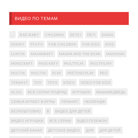
ВИДЕО ПО ТЕМАМ
...
BAD BABY
CHILDREN
DETEJ
DETI
DIANA
DISNEY
FFGTV
FOR CHILDREN
FOR KIDS
KIDS
LUNTIK
MAJNKRAFT
MASHA AND THE BEAR
MASHINKI
MINECRAFT
MISS KATY
MULTFILM.
MULTFILMY
MULTIK
MULTIKI
PLAY
PRETEND PLAY
PRO
TERAN1T
TOY
TOYS
VIDEO
VIDEO FOR KIDS
VLOG
ВСЕ СЕРИИ ПОДРЯД
ИГРУШКИ
МАШАМЕДВЕДЬ
СЕМЬЯ ИГРАЕТ В ИГРЫ
ТЕРАНИТ
ЧЕЛЛЕНДЖ
БЕЗКОШТОВНО
В
ВИДЕО ДЛЯ ДЕТЕЙ
ВИДЕО ИГРУШКИ
ВСЕ СЕРИИ
ВІДЕОТЕЛЕФОН
ДЕТСКИЙ КАНАЛ
ДЕТСКОЕ ВИДЕО
ДЛЯ
ДЛЯ ДЕТЕЙ