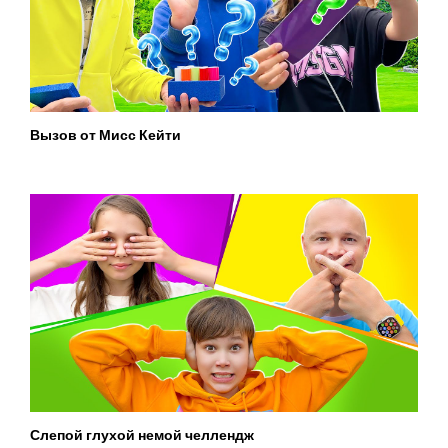
Вызов от Мисс Кейти
Слепой глухой немой челлендж