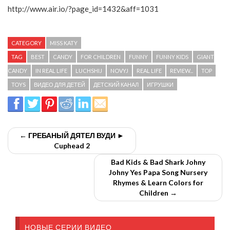
http://www.air.io/?page_id=1432&aff=1031
CATEGORY
MISS KATY
TAG
BEST
CANDY
FOR CHILDREN
FUNNY
FUNNY KIDS
GIANT
CANDY
IN REAL LIFE
LUCHSHIJ
NOVYJ
REAL LIFE
REVIEW...
TOP
TOYS
ВИДЕО ДЛЯ ДЕТЕЙ
ДЕТСКИЙ КАНАЛ
ИГРУШКИ
← ГРЕБАНЫЙ ДЯТЕЛ ВУДИ ►
Cuphead 2
Bad Kids & Bad Shark Johny
Johny Yes Papa Song Nursery
Rhymes & Learn Colors for
Children →
НОВЫЕ СЕРИИ ВИДЕО