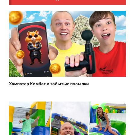
Хампстер Комбат и забытые посылки