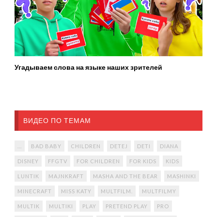
Угадываем слова на языке наших зрителей
ВИДЕО ПО ТЕМАМ
...
BAD BABY
CHILDREN
DETEJ
DETI
DIANA
DISNEY
FFGTV
FOR CHILDREN
FOR KIDS
KIDS
LUNTIK
MAJNKRAFT
MASHA AND THE BEAR
MASHINKI
MINECRAFT
MISS KATY
MULTFILM.
MULTFILMY
MULTIK
MULTIKI
PLAY
PRETEND PLAY
PRO