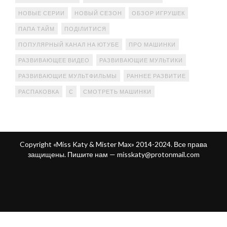
НОВЫЕ СЕРИИ
НОВЫЙ СЕЗОН
ОБЗОР ИГРУШЕК
ПАПА ТАЙМ
ПОДІЛИТИСЯ
ПОПУЛЯРНЫЙ КАНАЛ НА ЮТУБЕ
ПРО МАШИНКИ
РАЗВИВАЮЩЕЕ ВИДЕО
РАЗВИВАЮЩИЕ МУЛЬТИКИ
РАЗВИВАЮЩИЕ МУЛЬТФИЛЬМЫ
РАННЕЕ РАЗВИТИЕ
РАСПАКОВКА
С
СМОТРЕТЬ МАШИНКИ
Copyright «Miss Katy & Mister Max» 2014-2024. Все права
защищены. Пишите нам —
misskaty@protonmail.com