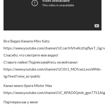
Все Видео Канала Miss Katy:
https://www.youtube.com/channel/UCcartHVtvAUzfajflyeT_Gg/v
Спасибо, что смотрите мое видео!
Ставьте лайки! Подписывайтесь на мой канал
https://www.youtube.com/channel/UCtSI1_MOfcwcLeosWNin-
tg/feed?view_as=public
Канал моего брата Mister Max
https://www.youtube.com/channel/UC_8PAD0Qmi6_gpe77S1At
Партнерка как у меня