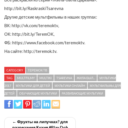
http://bit.ly/RaskraskiTsarevna
Другие детские мультфильмы в наших группах:
ВК: http://vk.com/teremoktv,
ОК: http://bit.ly/TeremOK,
ФБ: https://www.facebook.com/teremoktv.
На сайте: http://teremok.tv.
CATEGORY
ТЕРЕМОК ТВ
TAG
MULTFILMY
MULTIKI
TSAREVNA
ЖИЛА БЫЛ...
МУЛЬТИКИ
2017
МУЛЬТИКИ ДЛЯ ДЕТЕЙ
МУЛЬТИКИ ОНЛАЙН
МУЛЬТФИЛЬМЫ ДЛЯ
ДЕТЕЙ
ОБУЧАЮЩИЕ МУЛЬТИКИ
РАЗВИВАЮЩИЕ МУЛЬТИКИ
← Фрукты на липучках? для
разрезания Кухня #Play Doh