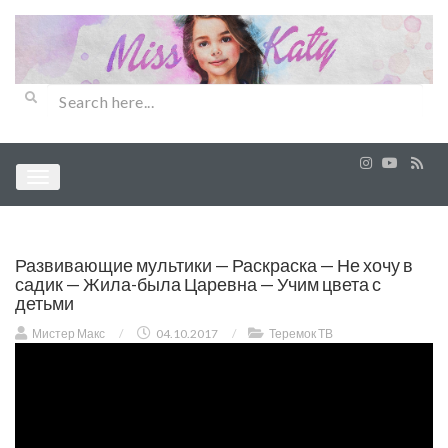
Развивающие мультики — Раскраска — Не хочу в
садик — Жила-была Царевна — Учим цвета с
детьми
Мистер Макс
/
04.10.2017
/
Теремок ТВ