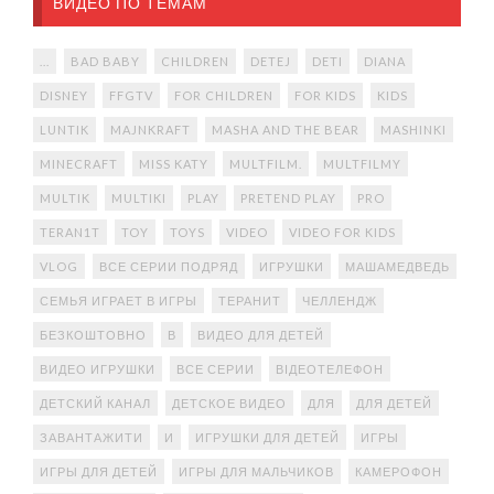
ВИДЕО ПО ТЕМАМ
...
BAD BABY
CHILDREN
DETEJ
DETI
DIANA
DISNEY
FFGTV
FOR CHILDREN
FOR KIDS
KIDS
LUNTIK
MAJNKRAFT
MASHA AND THE BEAR
MASHINKI
MINECRAFT
MISS KATY
MULTFILM.
MULTFILMY
MULTIK
MULTIKI
PLAY
PRETEND PLAY
PRO
TERAN1T
TOY
TOYS
VIDEO
VIDEO FOR KIDS
VLOG
ВСЕ СЕРИИ ПОДРЯД
ИГРУШКИ
МАШАМЕДВЕДЬ
СЕМЬЯ ИГРАЕТ В ИГРЫ
ТЕРАНИТ
ЧЕЛЛЕНДЖ
БЕЗКОШТОВНО
В
ВИДЕО ДЛЯ ДЕТЕЙ
ВИДЕО ИГРУШКИ
ВСЕ СЕРИИ
ВІДЕОТЕЛЕФОН
ДЕТСКИЙ КАНАЛ
ДЕТСКОЕ ВИДЕО
ДЛЯ
ДЛЯ ДЕТЕЙ
ЗАВАНТАЖИТИ
И
ИГРУШКИ ДЛЯ ДЕТЕЙ
ИГРЫ
ИГРЫ ДЛЯ ДЕТЕЙ
ИГРЫ ДЛЯ МАЛЬЧИКОВ
КАМЕРОФОН