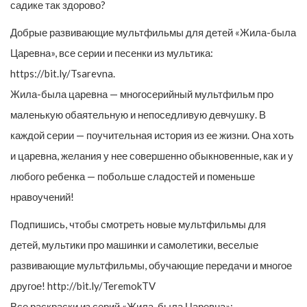
садике так здорово?
Добрые развивающие мультфильмы для детей «Жила-была
Царевна», все серии и песенки из мультика:
https://bit.ly/Tsarevna.
Жила-была царевна — многосерийный мультфильм про
маленькую обаятельную и непоседливую девчушку. В
каждой серии — поучительная история из ее жизни. Она хоть
и царевна, желания у нее совершенно обыкновенные, как и у
любого ребенка — побольше сладостей и поменьше
нравоучений!
Подпишись, чтобы смотреть новые мультфильмы для
детей, мультики про машинки и самолетики, веселые
развивающие мультфильмы, обучающие передачи и многое
другое! http://bit.ly/TeremokTV
Все раскраски из серий «Жила-была Царевна»: