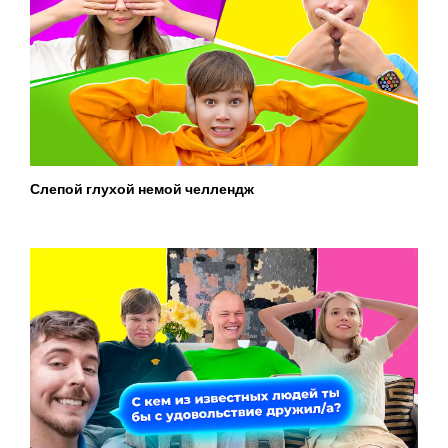
Слепой глухой немой челлендж