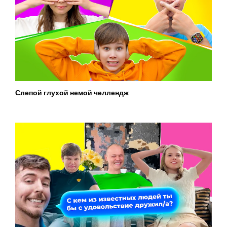
Слепой глухой немой челлендж