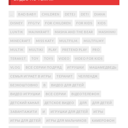
...
BAD BABY
CHILDREN
DETEJ
DETI
DIANA
DISNEY
FFGTV
FOR CHILDREN
FOR KIDS
KIDS
LUNTIK
MAJNKRAFT
MASHA AND THE BEAR
MASHINKI
MINECRAFT
MISS KATY
MULTFILM.
MULTFILMY
MULTIK
MULTIKI
PLAY
PRETEND PLAY
PRO
TERAN1T
TOY
TOYS
VIDEO
VIDEO FOR KIDS
VLOG
ВСЕ СЕРИИ ПОДРЯД
ИГРУШКИ
МАШАМЕДВЕДЬ
СЕМЬЯ ИГРАЕТ В ИГРЫ
ТЕРАНИТ
ЧЕЛЛЕНДЖ
БЕЗКОШТОВНО
В
ВИДЕО ДЛЯ ДЕТЕЙ
ВИДЕО ИГРУШКИ
ВСЕ СЕРИИ
ВІДЕОТЕЛЕФОН
ДЕТСКИЙ КАНАЛ
ДЕТСКОЕ ВИДЕО
ДЛЯ
ДЛЯ ДЕТЕЙ
ЗАВАНТАЖИТИ
И
ИГРУШКИ ДЛЯ ДЕТЕЙ
ИГРЫ
ИГРЫ ДЛЯ ДЕТЕЙ
ИГРЫ ДЛЯ МАЛЬЧИКОВ
КАМЕРОФОН