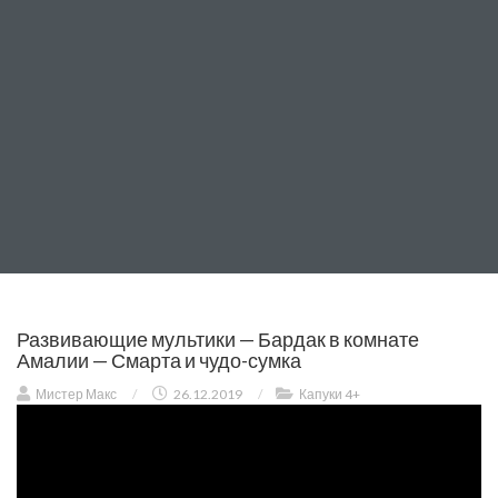
Развивающие мультики — Бардак в комнате
Амалии — Смарта и чудо-сумка
Мистер Макс
/
26.12.2019
/
Капуки 4+