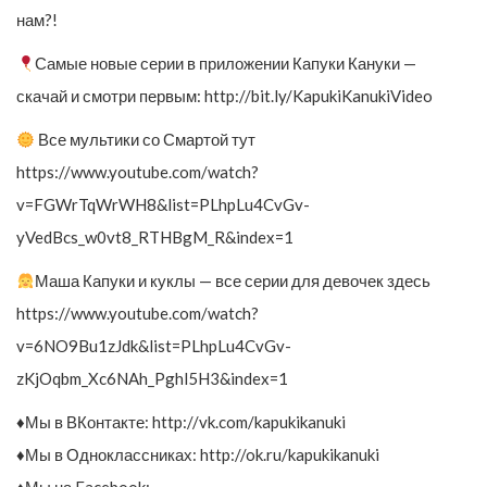
нам?!
Самые новые серии в приложении Капуки Кануки —
скачай и смотри первым: http://bit.ly/KapukiKanukiVideo
Все мультики со Смартой тут
https://www.youtube.com/watch?
v=FGWrTqWrWH8&list=PLhpLu4CvGv-
yVedBcs_w0vt8_RTHBgM_R&index=1
Маша Капуки и куклы — все серии для девочек здесь
https://www.youtube.com/watch?
v=6NO9Bu1zJdk&list=PLhpLu4CvGv-
zKjOqbm_Xc6NAh_Pghl5H3&index=1
♦Мы в ВКонтакте: http://vk.com/kapukikanuki
♦Мы в Одноклассниках: http://ok.ru/kapukikanuki