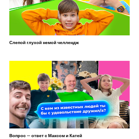
Слепой глухой немой челлендж
Вопрос — ответ с Максом и Катей