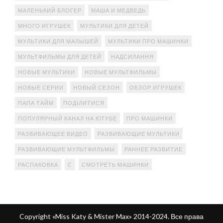
МАЛЕНЬКИЙ БЛОГЕР
МАША И МЕДВЕДЬ
МНОГО ИГРУШЕК
МУЛЬТИКИ ДЛЯ ДЕТЕЙ
МУЛЬТИКИ ДЛЯ МАЛЫШЕЙ
МУЛЬТИКИ ПРО МАШИНКИ
МУЛЬТФИЛЬМЫ ДЛЯ ДЕТЕЙ
НАДСИЛАННЯ
НОВЫЕ МУЛЬТИКИ
НОВЫЕ МУЛЬТФИЛЬМЫ
НОВЫЕ СЕРИИ
НОВЫЙ СЕЗОН
ОБЗОР ИГРУШЕК
ПАПА ТАЙМ
ПОДІЛИТИСЯ
ПОПУЛЯРНЫЙ КАНАЛ НА ЮТУБЕ
ПРО МАШИНКИ
РАЗВИВАЮЩЕЕ ВИДЕО
РАЗВИВАЮЩИЕ МУЛЬТИКИ
РАЗВИВАЮЩИЕ МУЛЬТФИЛЬМЫ
РАННЕЕ РАЗВИТИЕ
РАСПАКОВКА
С
СМОТРЕТЬ МАШИНКИ
Copyright «Miss Katy & Mister Max» 2014-2024. Все права