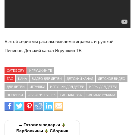
В этой серии мы распаковываем и играем с игрушкой
Пинипон. Детский канал Игрушкин ТВ
CATEGORY
ИГРУШКИН ТВ
TAG
KANA
ВИДЕО ДЛЯ ДЕТЕЙ
ДЕТСКИЙ КАНАЛ
ДЕТСКОЕ ВИДЕО
ДЛЯ ДЕТЕЙ
ИГРУШКИ
ИГРУШКИ ДЛЯ ДЕТЕЙ
ИГРЫ ДЛЯ ДЕТЕЙ
НОВИНКИ
ОБЗОР ИГРУШЕК
РАСПАКОВКА
СВОИМИ РУКАМИ
← Готовим подарки
Барбоскины
Сборник