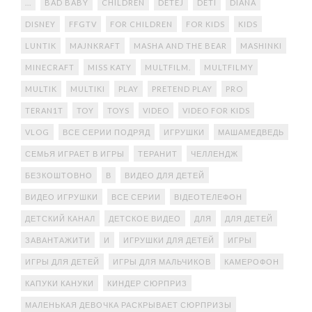
...
BAD BABY
CHILDREN
DETEJ
DETI
DIANA
DISNEY
FFGTV
FOR CHILDREN
FOR KIDS
KIDS
LUNTIK
MAJNKRAFT
MASHA AND THE BEAR
MASHINKI
MINECRAFT
MISS KATY
MULTFILM.
MULTFILMY
MULTIK
MULTIKI
PLAY
PRETEND PLAY
PRO
TERAN1T
TOY
TOYS
VIDEO
VIDEO FOR KIDS
VLOG
ВСЕ СЕРИИ ПОДРЯД
ИГРУШКИ
МАШАМЕДВЕДЬ
СЕМЬЯ ИГРАЕТ В ИГРЫ
ТЕРАНИТ
ЧЕЛЛЕНДЖ
БЕЗКОШТОВНО
В
ВИДЕО ДЛЯ ДЕТЕЙ
ВИДЕО ИГРУШКИ
ВСЕ СЕРИИ
ВІДЕОТЕЛЕФОН
ДЕТСКИЙ КАНАЛ
ДЕТСКОЕ ВИДЕО
ДЛЯ
ДЛЯ ДЕТЕЙ
ЗАВАНТАЖИТИ
И
ИГРУШКИ ДЛЯ ДЕТЕЙ
ИГРЫ
ИГРЫ ДЛЯ ДЕТЕЙ
ИГРЫ ДЛЯ МАЛЬЧИКОВ
КАМЕРОФОН
КАПУКИ КАНУКИ
КИНДЕР СЮРПРИЗ
МАЛЕНЬКАЯ ДЕВОЧКА РАСКРЫВАЕТ СЮРПРИЗЫ