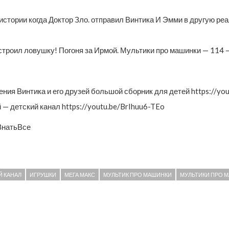
истории когда Доктор Зло. отправил Винтика И Эмми в другую ре
оил ловушку! Погоня за Ирмой. Мультики про машинки — 114 —
ия Винтика и его друзей большой сборник для детей https://yo
— детский канал https://youtu.be/BrIhuu6-TEo
ЗнатьВсе
Й КАНАЛ
ИГРУШКИ
МЕГА МАКС
МУЛЬТИК ПРО МАШИНКИ
МУЛЬТИКИ ПРО 