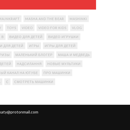
MAJNKRAFT
MASHA AND THE BEAR
MASHINKI
Y
TOYS
VIDEO
VIDEO FOR KIDS
VLOG
В
ВИДЕО ДЛЯ ДЕТЕЙ
ВИДЕО ИГРУШКИ
И ДЛЯ ДЕТЕЙ
ИГРЫ
ИГРЫ ДЛЯ ДЕТЕЙ
ПРИЗЫ
МАЛЕНЬКИЙ БЛОГЕР
МАША И МЕДВЕДЬ
ДЕТЕЙ
НАДСИЛАННЯ
НОВЫЕ МУЛЬТИКИ
ЫЙ КАНАЛ НА ЮТУБЕ
ПРО МАШИНКИ
А
С
СМОТРЕТЬ МАШИНКИ
katy@protonmail.com