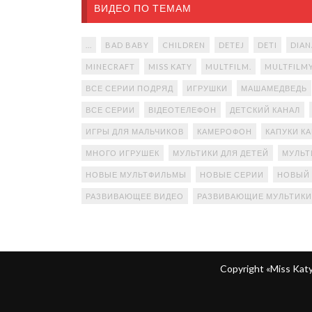
ВИДЕО ПО ТЕМАМ
...
BAD BABY
CHILDREN
DETEJ
DETI
DIAN
MINECRAFT
MISS KATY
MULTFILM.
MULTFILM
ВСЕ СЕРИИ ПОДРЯД
ИГРУШКИ
МАШАМЕДВЕДЬ
ВСЕ СЕРИИ
ВІДЕОТЕЛЕФОН
ДЕТСКИЙ КАНАЛ
ИГРЫ ДЛЯ МАЛЬЧИКОВ
КАМЕРОФОН
КАПУКИ К
МНОГО ИГРУШЕК
МУЛЬТИКИ ДЛЯ ДЕТЕЙ
МУЛЬТ
НОВЫЕ МУЛЬТФИЛЬМЫ
НОВЫЕ СЕРИИ
НОВЫЙ
РАЗВИВАЮЩЕЕ ВИДЕО
РАЗВИВАЮЩИЕ МУЛЬТИКИ
Copyright «Miss Ka