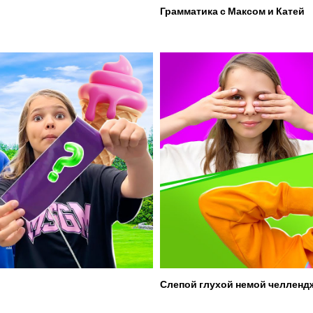
Грамматика с Максом и Катей
Слепой глухой немой челленд