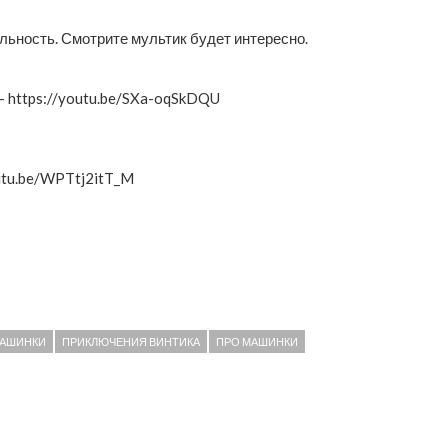
альность. Смотрите мультик будет интересно.
 https://youtu.be/SXa-oqSkDQU
utu.be/WPTtj2itT_M
МАШИНКИ
ПРИКЛЮЧЕНИЯ ВИНТИКА
ПРО МАШИНКИ