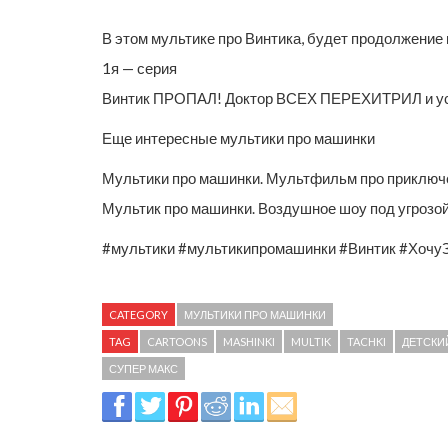
В этом мультике про Винтика, будет продолжение 
1я — серия
Винтик ПРОПАЛ! Доктор ВСЕХ ПЕРЕХИТРИЛ и устр
Еще интересные мультики про машинки
Мультики про машинки. Мультфильм про приключен
Мультик про машинки. Воздушное шоу под угрозой 
#мультики #мультикипромашинки #Винтик #Хочу
CATEGORY
МУЛЬТИКИ ПРО МАШИНКИ
TAG
CARTOONS
MASHINKI
MULTIK
TACHKI
ДЕТСКИ
СУПЕР МАКС