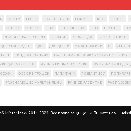
A
DISNEY
FFGTV
FOR CHILDREN
FOR KIDS
KIDS
LUNTIK
Y
MULTIK
MULTIKI
PLAY
PRETEND PLAY
PRO
TERAN1T
TO
СЕМЬЯ ИГРАЕТ В ИГРЫ
ТЕРАНИТ
ЧЕЛЛЕНДЖ
БЕЗКОШТОВНО
ДЕТСКОЕ ВИДЕО
ДЛЯ
ДЛЯ ДЕТЕЙ
ЗАВАНТАЖИТИ
И
ИГРУШК
АНУКИ
КИНДЕР СЮРПРИЗ
МАЛЕНЬКАЯ ДЕВОЧКА РАСКРЫВАЕТ СЮР
ИКИ ДЛЯ МАЛЫШЕЙ
МУЛЬТИКИ ПРО МАШИНКИ
МУЛЬТФИЛЬМЫ ДЛЯ 
 СЕЗОН
ОБЗОР ИГРУШЕК
ПАПА ТАЙМ
ПОДІЛИТИСЯ
ПОПУЛЯРН
РАЗВИВАЮЩИЕ МУЛЬТФИЛЬМЫ
РАННЕЕ РАЗВИТИЕ
РАСПАКОВК
ty & Mister Max» 2014-2024. Все права защищены. Пишите нам —
miss