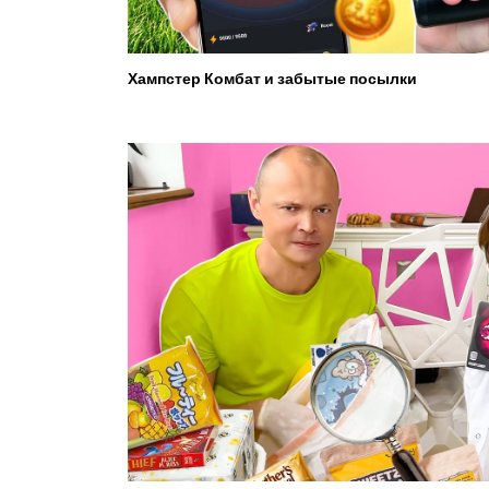
Хампстер Комбат и забытые посылки