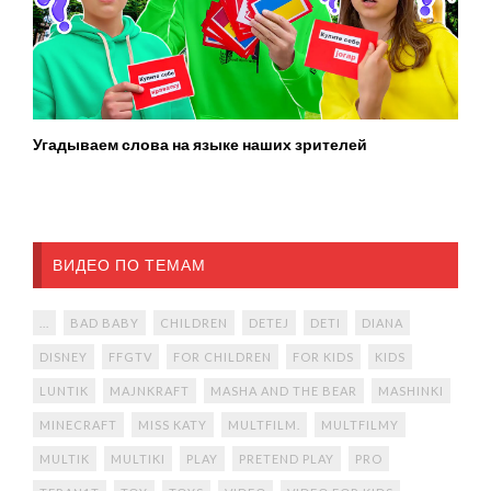
Угадываем слова на языке наших зрителей
ВИДЕО ПО ТЕМАМ
...
BAD BABY
CHILDREN
DETEJ
DETI
DIANA
DISNEY
FFGTV
FOR CHILDREN
FOR KIDS
KIDS
LUNTIK
MAJNKRAFT
MASHA AND THE BEAR
MASHINKI
MINECRAFT
MISS KATY
MULTFILM.
MULTFILMY
MULTIK
MULTIKI
PLAY
PRETEND PLAY
PRO