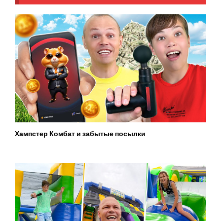
Хампстер Комбат и забытые посылки