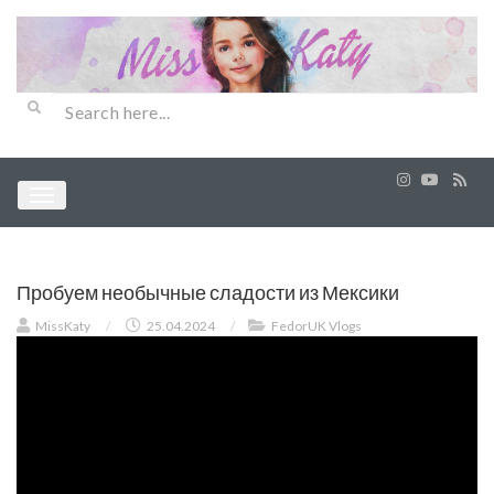
Пробуем необычные сладости из Мексики
MissKaty
/
25.04.2024
/
FedorUK Vlogs