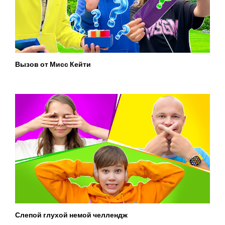
Вызов от Мисс Кейти
Слепой глухой немой челлендж